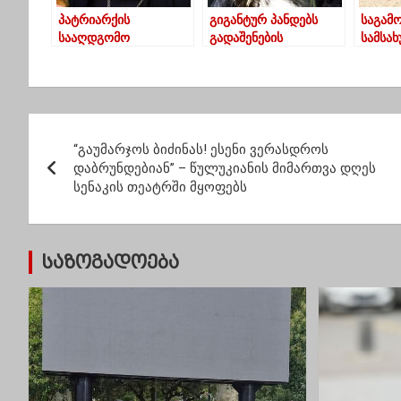
პატრიარქის
გიგანტურ პანდებს
საგამ
სააღდგომო
გადაშენების
სამსა
ეპისტოლე
საშიშროება აღარ
დააკა
ემუქრებათ
დაავა
მკვდარ
ვირის
პ
რეალი
ახდენ
“გაუმარჯოს ბიძინას! ესენი ვერასდროს
ო
დაბრუნდებიან” – წულუკიანის მიმართვა დღეს
სენაკის თეატრში მყოფებს
ს
ტ
საზოგადოება
ი
ს
ნ
ა