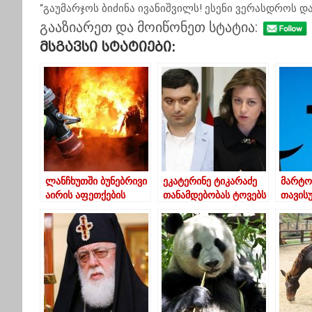
“გაუმარჯოს ბიძინა ივანიშვილს! ესენი ვერასდროს და
გააზიარეთ და მოიწონეთ სტატია:
Მსგავსი Სტატიები:
ლანჩხუთში ბუნებრივი
ეკატერინე ტიკარაძე
მარტო
აირის აფეთქების
თანამდებობას ტოვებს
თავის
შედეგად ორი
ბრძოლ
ადამიანი დაშავდა
ამერი
სასულ
წერილ