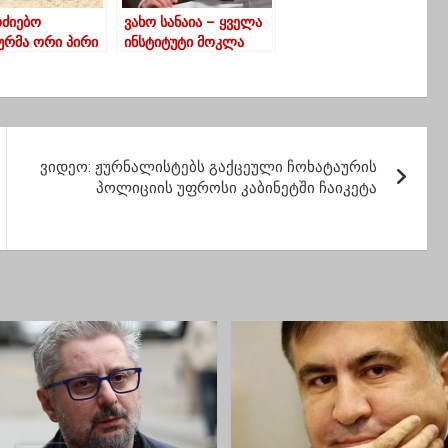
ოძიებო
ვახო სანაია – ყველა
ხურმა ორი პირი
ინსტიტუტი მოკლა
ვა, რომელიც
საქართველოში
დებული ან
„ქართულმა ოცნებამ“,
ი ცხენის და
ჩვენ ბოლო ბასტიონი
 ხორცის
ვართ და არ
ზაციას
დავეცემით
და
ვიდეო: ჟურნალისტებს გაქცეული ჩოხატაურის
პოლიციის უფროსი კაბინეტში ჩაიკეტა