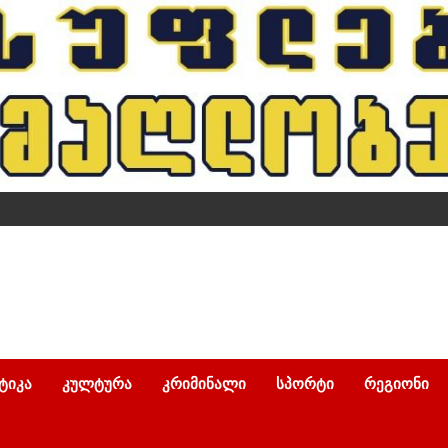
ᲢᲘᲙᲐ
ᲙᲣᲚᲢᲣᲠᲐ
ᲙᲠᲘᲛᲘᲜᲐᲚᲘ
ᲡᲞᲝᲠᲢᲘ
ᲠᲔᲒᲘᲝᲜᲘ