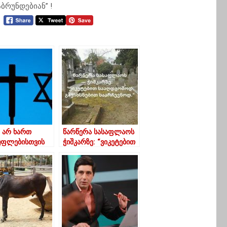
ბრუნდებიან” !
 არ ხართ
წარწერა სასაფლაოს
უფლებისთვის
ჭიშკარზე: “ვიკეტებით
აში –
სააღდგომოდ,
კელი
გავიხსნებით
იერო პირების
საარჩევნოდ” –
ი ქართველებს
იუმორი