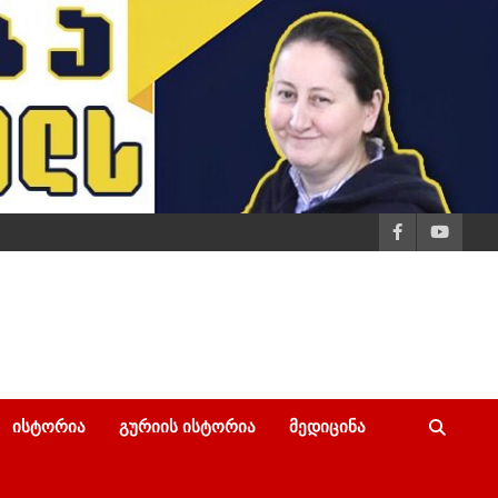
ᲘᲡᲢᲝᲠᲘᲐ
ᲒᲣᲠᲘᲘᲡ ᲘᲡᲢᲝᲠᲘᲐ
ᲛᲔᲓᲘᲪᲘᲜᲐ