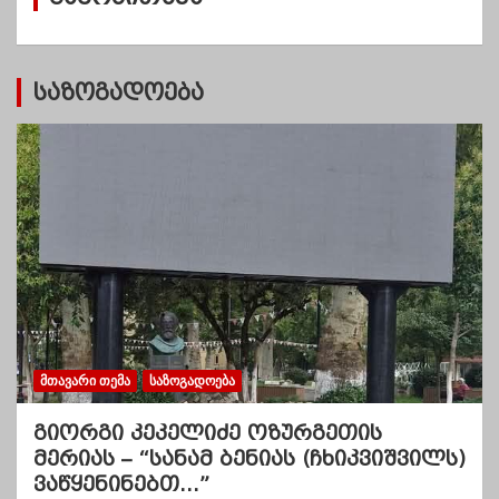
ბ
ი
საზოგადოება
ᲛᲗᲐᲕᲐᲠᲘ ᲗᲔᲛᲐ
ᲡᲐᲖᲝᲒᲐᲓᲝᲔᲑᲐ
გიორგი კეკელიძე ოზურგეთის
მერიას – “სანამ ბენიას (ჩხიკვიშვილს)
ვაწყენინებთ…”