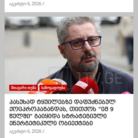
აგვისტო 6, 2026
.
ᲛᲗᲐᲕᲐᲠᲘ ᲗᲔᲛᲐ
ᲡᲐᲖᲝᲒᲐᲓᲝᲔᲑᲐ
პასუხად ტყუილებზე დაფუძნებულ
ქოცპროპაგანდას, თითქოს “იმ 9
წელში” გაიყიდა სტრატეგიული
ენერგეტიკული ობიექტები
აგვისტო 6, 2026
.