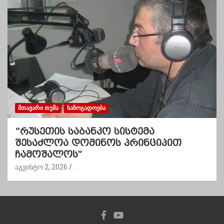
ᲛᲗᲐᲕᲐᲠᲘ ᲗᲔᲛᲐ
ᲡᲐᲖᲝᲒᲐᲓᲝᲔᲑᲐ
“რუსეთის საბანკო სისტემა
შესაძლოა დომინოს პრინციპით
ჩამოშალოს”
აგვისტო 2, 2026
.