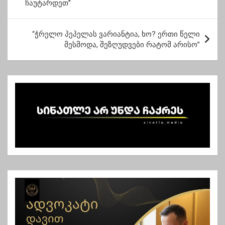
ჩაუტარდეთ”
ს
ტ
“ჭრელო პეპელას ვარიანტია, ხო? ერთი წელი
ი
მესმოდა, შეზღუდვები რატომ არისო”
ს
ნ
ა
ვ
ი
გ
ა
ც
ი
ა