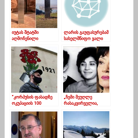
იუტას შტატში
ლარის გაუფასურებამ
აღმოჩენილი
სახელმწიფო ვალი
იდუმალი
1.84 მლრდ ლარით
ვერცხლისფერი
გაზარდა – აუდიტის
ობელისკი უკვალოდ
დასკვნა
გაქრა, მაგრამ
ეხლახანს კიდევ ერთი
აღმოაჩინეს
“კორპუსის ფასადზე
„ჩემი მეუღლე
ოკუპაციის 100
რასაკვირველია,
წლისადმი მიძღვნილი
ეჭვიანობდა, ოღონდ
გრაფიტის მხატვრობა
მე არ ვიცოდი“ – ნანი
დასრულდა”
ბრეგვაძე პირადზე