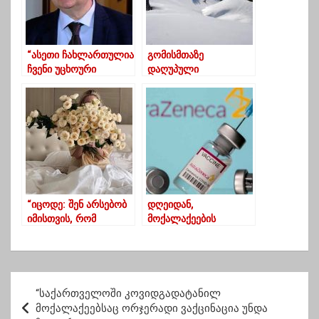
“ასეთი ჩახლართულია
გომისმთაზე
ჩვენი უცხოური
დაღუპული
ინვესტიციების
ახალგაზრდა ამ
წარმომავლობა”
დილით იპოვეს
“იცოდე: შენ არსებობ
დღეიდან,
იმისთვის, რომ
მოქალაქეების
ბედნიერი იყო”
“ასტრაზენეკას”
ვაქცინის მეორე
დოზით იმუნიზაცია
იწყება
პ
“საქართველოში კოვიდგადატანილ
ო
მოქალაქეებსაც ორჯერადი ვაქცინაცია უნდა