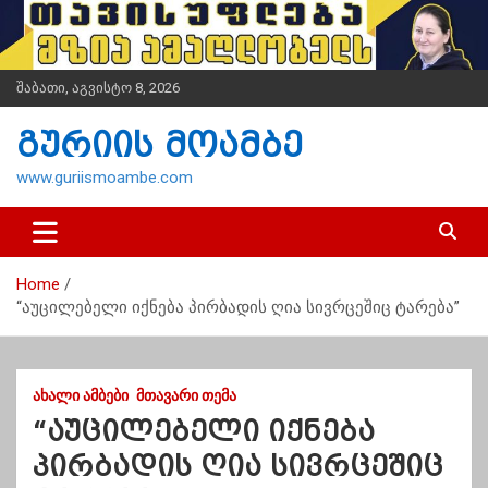
S
k
i
p
შაბათი, აგვისტო 8, 2026
t
o
გურიის მოამბე
c
o
www.guriismoambe.com
n
t
e
n
Home
t
“აუცილებელი იქნება პირბადის ღია სივრცეშიც ტარება”
ᲐᲮᲐᲚᲘ ᲐᲛᲑᲔᲑᲘ
ᲛᲗᲐᲕᲐᲠᲘ ᲗᲔᲛᲐ
“აუცილებელი იქნება
პირბადის ღია სივრცეშიც