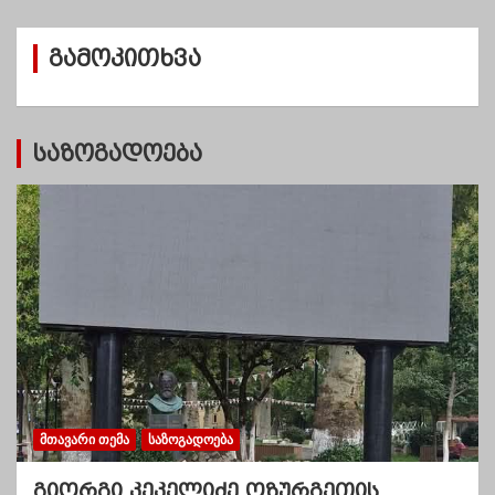
ი
ვ
გამოკითხვა
ე
ბ
ი
საზოგადოება
ᲛᲗᲐᲕᲐᲠᲘ ᲗᲔᲛᲐ
ᲡᲐᲖᲝᲒᲐᲓᲝᲔᲑᲐ
გიორგი კეკელიძე ოზურგეთის