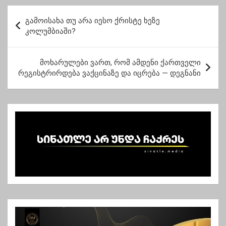
შევარდნაძე
პ
გამოისახა თუ არა იესო ქრისტე ხეზე
ო
კოლუმბიაში?
ს
ტ
მოხარულები ვართ, რომ ამდენი ქართველი
რეგისტრირდება ვაქცინაზე და იცრება — დეგნანი
ი
ს
ნ
ა
ვ
ი
გ
ა
ც
ი