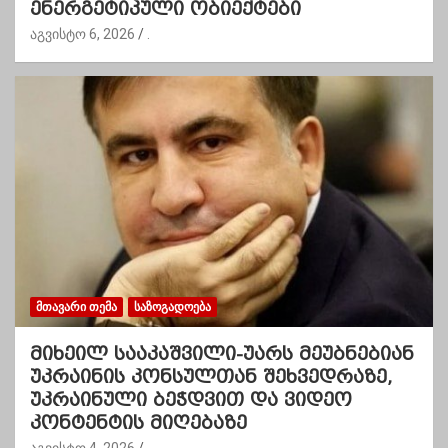
ენერგეტიკული ობიექტები
აგვისტო 6, 2026
.
ᲛᲗᲐᲕᲐᲠᲘ ᲗᲔᲛᲐ
ᲡᲐᲖᲝᲒᲐᲓᲝᲔᲑᲐ
მიხეილ სააკაშვილი-უარს მეუბნებიან
უკრაინის კონსულთან შეხვედრაზე,
უკრაინული ბეჭდვით და ვიდეო
კონტენტის მიღებაზე
აგვისტო 4, 2026
.