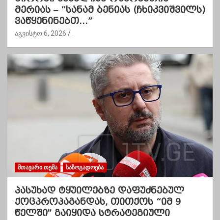
მერიას – “სანამ ბენიას (ჩხიკვიშვილს)
ვაწყენინებთ…”
აგვისტო 6, 2026
.
ᲛᲗᲐᲕᲐᲠᲘ ᲗᲔᲛᲐ
ᲡᲐᲖᲝᲒᲐᲓᲝᲔᲑᲐ
პასუხად ტყუილებზე დაფუძნებულ
ქოცპროპაგანდას, თითქოს “იმ 9
წელში” გაიყიდა სტრატეგიული