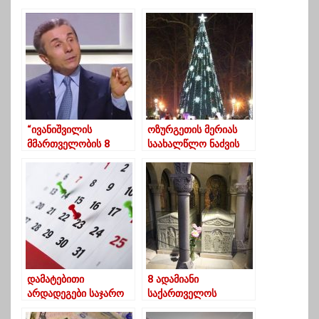
“ივანიშვილის
ოზურგეთის მერიას
მმართველობის 8
საახალწლო ნაძვის
წლიან ეპოქაში
ხის “დაშლა”
ბიუჯეტიდან 100
დაავიწყდა
მილიარდზე მეტი
დაიხარჯა”
დამატებითი
8 ადამიანი
არდადეგები საჯარო
საქართველოს
სკოლებსა და ბაღებში
ისტორიიდან, რომლის