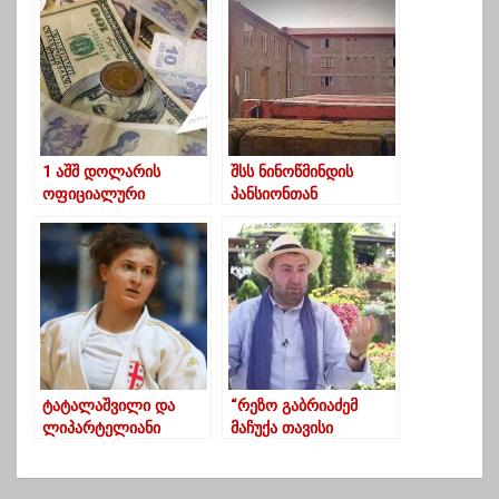
– 30 აპრილიდან 13
შესახებ მეტის ცოდნას
მაისამდე
ვისურვებდით
საქართველოში
სწავლა შეწყდება
1 აშშ დოლარის
შსს ნინოწმინდის
ოფიციალური
პანსიონთან
ღირებულება 3.1524
დაკავშირებით
ლარი გახდა
მედიასაშუალებებს
მიმართავს და
გამოძიებასთან
თანამშრომლობისკენ
მოუწოდებს
ტატალაშვილი და
“რეზო გაბრიაძემ
ლიპარტელიანი
მაჩუქა თავისი
მსოფლიო ჩემპიონატს
თეატრის სალარო და
გამოეთიშნენ
თავისი ხელით
დააწერა “რგთ””-ზურა