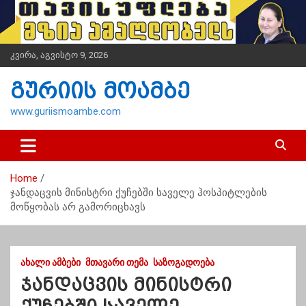
S
k
i
p
კვირა, აგვისტო 9, 2026
t
o
გურიის მოამბე
c
o
www.guriismoambe.com
n
t
e
n
Home
t
ჯანდაცვის მინისტრი ქუჩებში საველე ჰოსპიტლების
მოწყობას არ გამორიცხავს
ᲐᲮᲐᲚᲘ ᲐᲛᲑᲔᲑᲘ
ᲛᲗᲐᲕᲐᲠᲘ ᲗᲔᲛᲐ
ᲡᲐᲖᲝᲒᲐᲓᲝᲔᲑᲐ
ჯანდაცვის მინისტრი