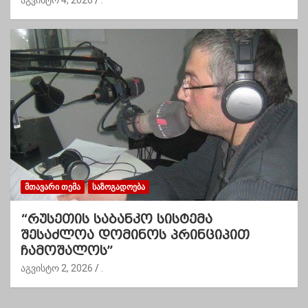
ᲛᲗᲐᲕᲐᲠᲘ ᲗᲔᲛᲐ
ᲡᲐᲖᲝᲒᲐᲓᲝᲔᲑᲐ
“რუსეთის საბანკო სისტემა
შესაძლოა დომინოს პრინციპით
ჩამოშალოს”
აგვისტო 2, 2026
.