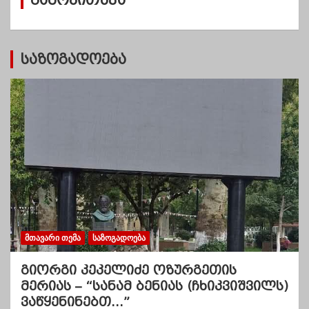
გამოკითხვა
ე
ბ
ი
საზოგადოება
ᲛᲗᲐᲕᲐᲠᲘ ᲗᲔᲛᲐ
ᲡᲐᲖᲝᲒᲐᲓᲝᲔᲑᲐ
გიორგი კეკელიძე ოზურგეთის
მერიას – “სანამ ბენიას (ჩხიკვიშვილს)
ვაწყენინებთ…”