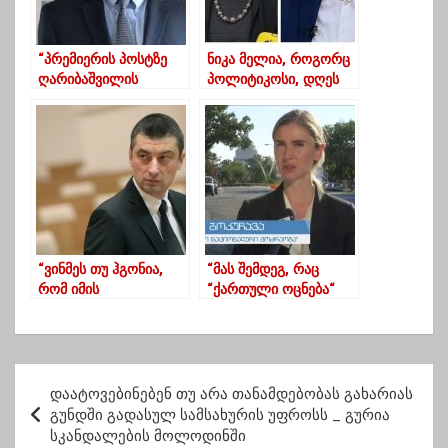
“პრემიერის პოსტზე
ნიკა მელია, როგორც
ღარიბაშვილის
პოლიტიკოსი, დღეს
თავიდან გამოჩენა
არის დასრულებული –
მიანიშნებს, რომ
წულუკიანი
ივანიშვილი
მოვლენებს პირდაპირ
აკონტროლებს”
“ვინმეს თუ ჰგონია,
“მას შემდეგ, რაც
რომ იმის
“ქართული ოცნება“
წამოძახებით, მაშინ
“ამნისტიის შესახებ“
რატომ ვერ გააკეთე,
მავნებლურ კანონს
მე რაიმე კომპლექსს
მიიღებს,
გამიჩენენ, ვერ
„ნაციონალური
პ
გამიჩენენ”
მოძრაობა” შეძლებს,
დაატოვებინებენ თუ არა თანამდებობას გახარიას
ო
დოკუმენტის
გუნდში გადასულ სამსახურის უფროსს _ გურია
სულისკვეთებას
სკანდალების მოლოდინში
ს