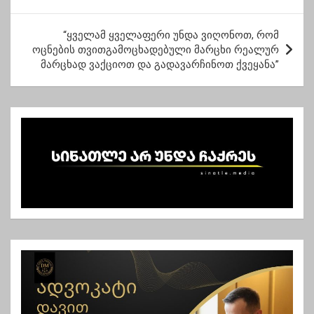
შეუერთდეს”
ტ
“ყველამ ყველაფერი უნდა ვიღონოთ, რომ
ი
ოცნების თვითგამოცხადებული მარცხი რეალურ
ს
მარცხად ვაქციოთ და გადავარჩინოთ ქვეყანა”
ნ
ა
ვ
ი
გ
ა
ც
ი
ა