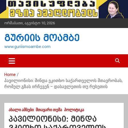
S
k
i
p
ორშაბათი, აგვისტო 10, 2026
t
o
გურიის მოამბე
c
o
www.guriismoambe.com
n
t
e
n
Home
t
პავილიონისი: მინდა ვკითხო საქართველოს მთავრობას,
რომელ გზას ირჩევენ – დასავლეთის თუ რუსეთის
ᲐᲮᲐᲚᲘ ᲐᲛᲑᲔᲑᲘ
ᲛᲗᲐᲕᲐᲠᲘ ᲗᲔᲛᲐ
ᲞᲝᲚᲘᲢᲘᲙᲐ
პავილიონისი: მინდა