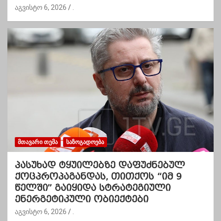
აგვისტო 6, 2026
.
ᲛᲗᲐᲕᲐᲠᲘ ᲗᲔᲛᲐ
ᲡᲐᲖᲝᲒᲐᲓᲝᲔᲑᲐ
პასუხად ტყუილებზე დაფუძნებულ
ქოცპროპაგანდას, თითქოს “იმ 9
წელში” გაიყიდა სტრატეგიული
ენერგეტიკული ობიექტები
აგვისტო 6, 2026
.