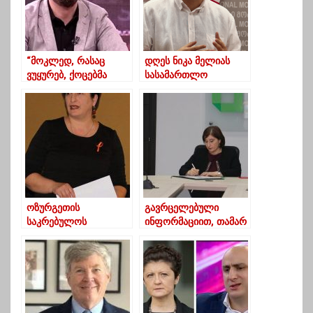
“მოკლედ, რასაც
დღეს ნიკა მელიას
ვუყურებ, ქოცებმა
სასამართლო
ჩაისვარეს”
პროცესი ჩაინიშნა
ოზურგეთის
გავრცელებული
საკრებულოს
ინფორმაციით, თამარ
დეპუტატი: ‘მელიას
ჟვანია გადადგა
ფერი არ მომწონს
რაღაც”!