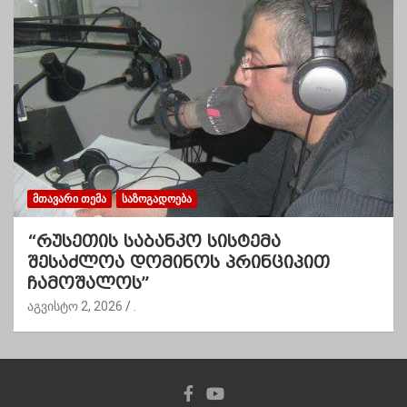
ᲛᲗᲐᲕᲐᲠᲘ ᲗᲔᲛᲐ
ᲡᲐᲖᲝᲒᲐᲓᲝᲔᲑᲐ
“რუსეთის საბანკო სისტემა
შესაძლოა დომინოს პრინციპით
ჩამოშალოს”
აგვისტო 2, 2026
.