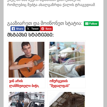
რომლებიც შეძტა ახალგაზრდა ქალის ტრაგედიამ.
გააზიარეთ და მოიწონეთ სტატია:
Მსგავსი Სტატიები:
ვინ არის
ოზურგეთის
ლანჩხუთელი ბიჭი,
“მედალფას”
რომელსაც სწრაფი
კლინიკაში
ჩარიცხვის აპარატის
კოვიდინფიცირებულმ
ქურდობის გამო 2000
ა ქალმა იმშობიარა
ლაიანი გირაო