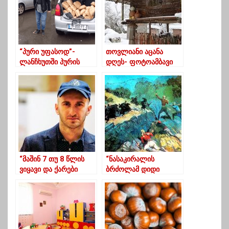
შეეფარდა
“პური უფასოდ”-
თოვლიანი აცანა
ლანჩხუთში პურის
დღეს- ფოტოამბავი
დარიგების აქცია
გრძელდება
“მაშინ 7 თუ 8 წლის
“ნასაკირალის
ვიყავი და ქარები
ბრძოლამ დიდი
დასჩემდა გურიას”
შთაბეჭდილება
მოახდინა უკლებლივ
ყველაზე”