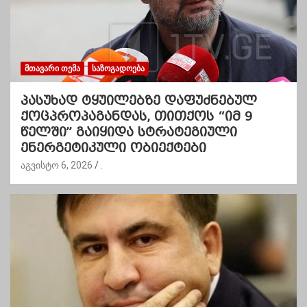
ᲛᲗᲐᲕᲐᲠᲘ ᲗᲔᲛᲐ
ᲡᲐᲖᲝᲒᲐᲓᲝᲔᲑᲐ
პასუხად ტყუილებზე დაფუძნებულ
ქოცპროპაგანდას, თითქოს “იმ 9
წელში” გაიყიდა სტრატეგიული
ენერგეტიკული ობიექტები
აგვისტო 6, 2026
.