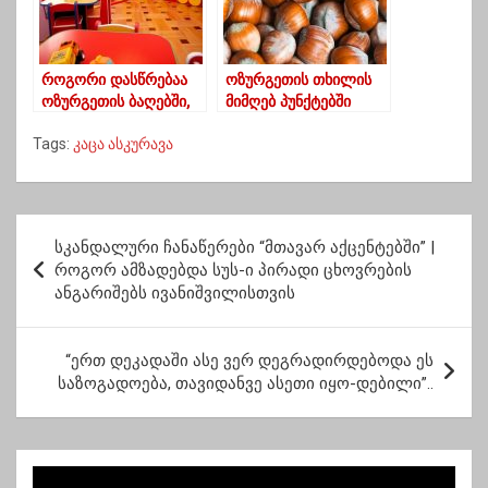
როგორი დასწრებაა
ოზურგეთის თხილის
ოზურგეთის ბაღებში,
მიმღებ პუნქტებში
სადაც სააღმზრდელო
„დედალ-მამალის“
Tags:
კაცა ასკურავა
პროცესი დღეს
გარჩევა დაიწყეს
განახლდა
პ
სკანდალური ჩანაწერები “მთავარ აქცენტებში” |
ო
როგორ ამზადებდა სუს-ი პირადი ცხოვრების
ანგარიშებს ივანიშვილისთვის
ს
ტ
“ერთ დეკადაში ასე ვერ დეგრადირდებოდა ეს
ი
საზოგადოება, თავიდანვე ასეთი იყო-დებილი”..
ს
ნ
ა