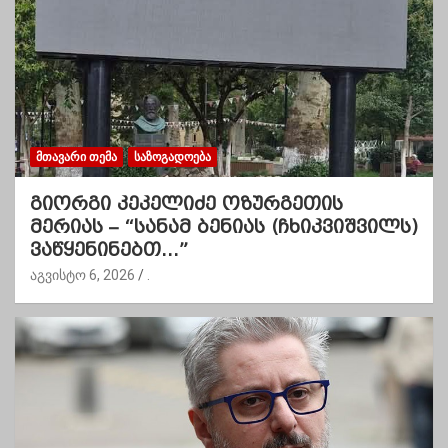
ᲛᲗᲐᲕᲐᲠᲘ ᲗᲔᲛᲐ
ᲡᲐᲖᲝᲒᲐᲓᲝᲔᲑᲐ
გიორგი კეკელიძე ოზურგეთის
მერიას – “სანამ ბენიას (ჩხიკვიშვილს)
ვაწყენინებთ…”
აგვისტო 6, 2026
.