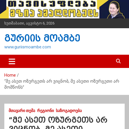
S
k
i
p
ხუთშაბათი, აგვისტო 6, 2026
t
o
გურიის მოამბე
c
o
www.guriismoambe.com
n
t
e
n
Home
t
“მე ასეთ ოზურგეთს არ ვიცნობ, მე ასეთი ოზურგეთი არ
მომწონს”
ᲛᲗᲐᲕᲐᲠᲘ ᲗᲔᲛᲐ
ᲠᲔᲒᲘᲝᲜᲘ
ᲡᲐᲖᲝᲒᲐᲓᲝᲔᲑᲐ
“მე ასეთ ოზურგეთს არ