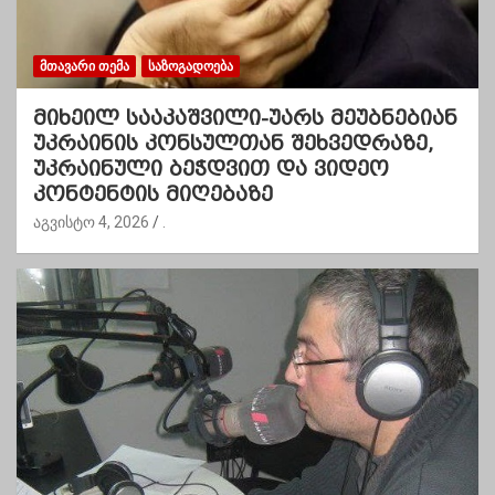
ᲛᲗᲐᲕᲐᲠᲘ ᲗᲔᲛᲐ
ᲡᲐᲖᲝᲒᲐᲓᲝᲔᲑᲐ
მიხეილ სააკაშვილი-უარს მეუბნებიან
უკრაინის კონსულთან შეხვედრაზე,
უკრაინული ბეჭდვით და ვიდეო
კონტენტის მიღებაზე
აგვისტო 4, 2026
.