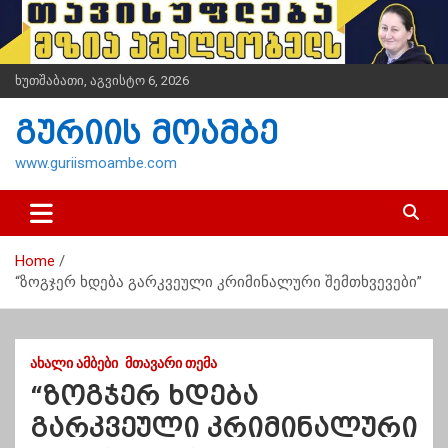
S
k
i
p
ხუთშაბათი, აგვისტო 6, 2026
t
o
გურიის მოამბე
c
o
www.guriismoambe.com
n
t
e
n
Home
t
“ზოგჯერ ხდება გარკვეული კრიმინალური შემთხვევები”
ᲐᲮᲐᲚᲘ ᲐᲛᲑᲔᲑᲘ
ᲛᲗᲐᲕᲐᲠᲘ ᲗᲔᲛᲐ
“ზოგჯერ ხდება
გარკვეული კრიმინალური