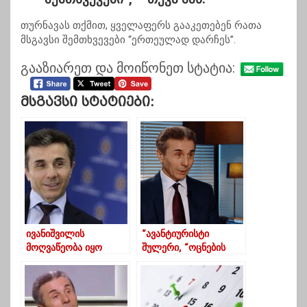
თურნავას თქმით, ყველაფერს გააკეთებენ რათა
მსგავსი შემთხვევები “ერთეულად დარჩეს”.
გააზიარეთ და მოიწონეთ სტატია:
Მსგავსი Სტატიები:
ივანიშვილის
“ავანტიურისტი
მოღვაწეობა იყო
შულერი, “ოცნების
პოლიტიკური
მზე”, რომელმაც
ქველმოქმედების 8-
ყველა გადააგდო”-
წლიანი აქტი-
გიორგი თარგამაძე
ნაცვლიშვილი
ივანიშვილზე