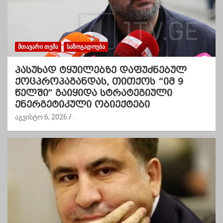
ᲛᲗᲐᲕᲐᲠᲘ ᲗᲔᲛᲐ
ᲡᲐᲖᲝᲒᲐᲓᲝᲔᲑᲐ
პასუხად ტყუილებზე დაფუძნებულ
ქოცპროპაგანდას, თითქოს “იმ 9
წელში” გაიყიდა სტრატეგიული
ენერგეტიკული ობიექტები
აგვისტო 6, 2026
.