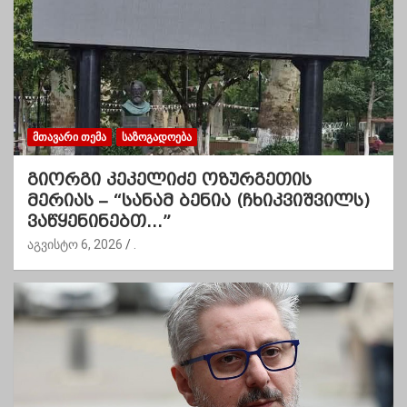
ᲛᲗᲐᲕᲐᲠᲘ ᲗᲔᲛᲐ
ᲡᲐᲖᲝᲒᲐᲓᲝᲔᲑᲐ
გიორგი კეკელიძე ოზურგეთის
მერიას – “სანამ ბენია (ჩხიკვიშვილს)
ვაწყენინებთ…”
აგვისტო 6, 2026
.