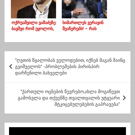
მოუწოდებს
ოქრუაშვილი ვაშაძეზე:
სიმართლეს ვერავინ
ბავშვი რომ ეყოლოს,
შეაჩერებს! – რას
იმასაც შარლ მიშელს
პასუხობს გახარია
დაარქმევს
ივანიშვილს?
პ
“ღვთის წყალობას ველოდებით, იქნებ მაგან მაინც
ო
გვიშველოს” -პრობლემების პირისპირ
დარჩენილი ბახველები
ს
ტ
“ქართული ოცნების წევრებო,ახლა მოგიწევთ
ი
გამოსვლა და თქვენზე თვალთვალის უტყუარი
ს
მტკიცებულებების გაპრავება”
ნ
ა
ვ