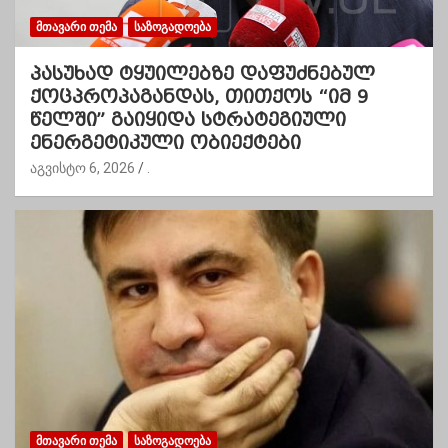
ᲛᲗᲐᲕᲐᲠᲘ ᲗᲔᲛᲐ
ᲡᲐᲖᲝᲒᲐᲓᲝᲔᲑᲐ
პასუხად ტყუილებზე დაფუძნებულ
ქოცპროპაგანდას, თითქოს “იმ 9
წელში” გაიყიდა სტრატეგიული
ენერგეტიკული ობიექტები
აგვისტო 6, 2026
.
ᲛᲗᲐᲕᲐᲠᲘ ᲗᲔᲛᲐ
ᲡᲐᲖᲝᲒᲐᲓᲝᲔᲑᲐ