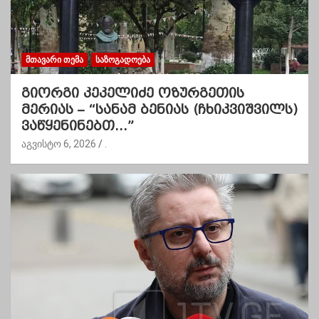
ᲛᲗᲐᲕᲐᲠᲘ ᲗᲔᲛᲐ
ᲡᲐᲖᲝᲒᲐᲓᲝᲔᲑᲐ
გიორგი კეკელიძე ოზურგეთის
მერიას – “სანამ ბენიას (ჩხიკვიშვილს)
ვაწყენინებთ…”
აგვისტო 6, 2026
.