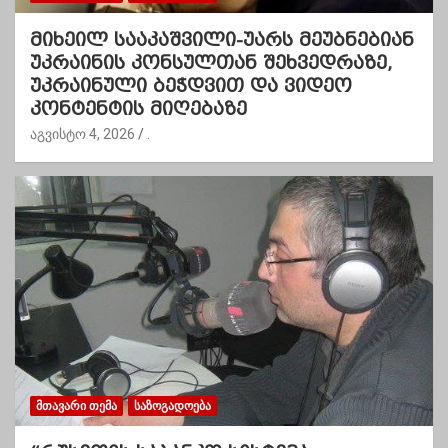
მიხეილ სააკაშვილი-უარს მეუბნებიან
უკრაინის კონსულთან შეხვედრაზე,
უკრაინული ბეჭდვით და ვიდეო
კონტენტის მიღებაზე
აგვისტო 4, 2026
.
ᲛᲗᲐᲕᲐᲠᲘ ᲗᲔᲛᲐ
ᲡᲐᲖᲝᲒᲐᲓᲝᲔᲑᲐ