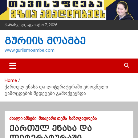
S
k
i
p
პარასკევი, აგვისტო 7, 2026
t
o
გურიის მოამბე
c
o
www.guriismoambe.com
n
t
e
n
Home
t
ქართულ ენასა და ლიტერატურაში ეროვნული
გამოცდების შედეგები გამოქვეყნდა
ᲐᲮᲐᲚᲘ ᲐᲛᲑᲔᲑᲘ
ᲛᲗᲐᲕᲐᲠᲘ ᲗᲔᲛᲐ
ᲡᲐᲖᲝᲒᲐᲓᲝᲔᲑᲐ
ქართულ ენასა და