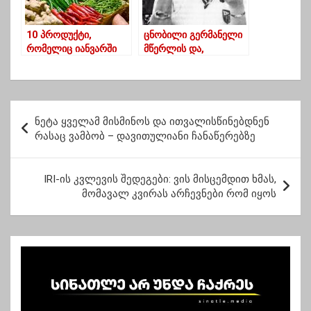
10 პროდუქტი,
ცნობილი გერმანელი
რომელიც იანვარში
მწერლის და,
გაიაფდა
რომელიც ციხეში
გილიოტინით დასაჯეს
პ
ნეტა ყველამ მისმინოს და ითვალისწინებდნენ
ო
რასაც ვამბობ – დავითულიანი ჩანაწერებზე
ს
ტ
IRI-ის კვლევის შედეგები: ვის მისცემდით ხმას,
მომავალ კვირას არჩევნები რომ იყოს
ი
ს
ნ
ა
ვ