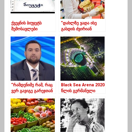
ქვეყნის ბიუჯეტს
“დახლზე ვადა ისე
შემოსავლები
გასდის ძვირიან
შეუმცირდა, ხოლო
პროდუქტს, რომ
ხარჯები გაეზარდა
ვერავინ ყიდულობს”
“რამდენიმე რამ, რაც
Black Sea Arena 2020
ვერ გავიგე გარეჯთან
წლის გერმანული
დაკავშირებულ
დიზაინის პრემიის
პროცესებზე”-
გამარჯვებული გახდა
გამზარდია