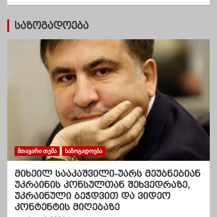
ი
საზოგადოება
ᲛᲗᲐᲕᲐᲠᲘ ᲗᲔᲛᲐ
ᲡᲐᲖᲝᲒᲐᲓᲝᲔᲑᲐ
მიხეილ სააკაშვილი-უარს მეუბნებიან
უკრაინის კონსულთან შეხვედრაზე,
უკრაინული ბეჭდვით და ვიდეო
კონტენტის მიღებაზე