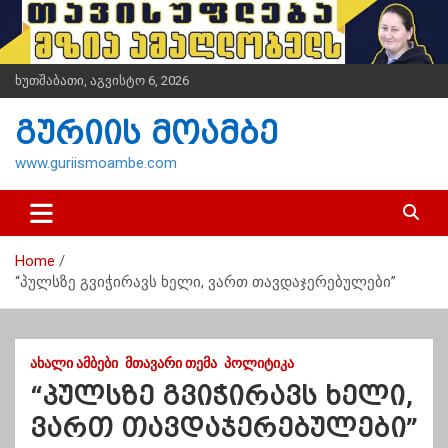
S
k
i
p
ხუთშაბათი, აგვისტო 6, 2026
t
o
გურიის მოამბე
c
o
www.guriismoambe.com
n
t
e
n
Home
t
“პულსზე გვიჭირავს ხელი, ვართ თავდაჯერებულები”
ᲐᲮᲐᲚᲘ ᲐᲛᲑᲔᲑᲘ
ᲛᲗᲐᲕᲐᲠᲘ ᲗᲔᲛᲐ
ᲞᲝᲚᲘᲢᲘᲙᲐ
“პულსზე გვიჭირავს ხელი,
ვართ თავდაჯერებულები”