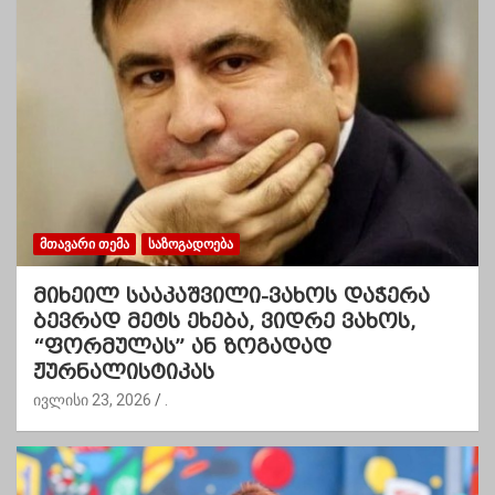
ᲛᲗᲐᲕᲐᲠᲘ ᲗᲔᲛᲐ
ᲡᲐᲖᲝᲒᲐᲓᲝᲔᲑᲐ
მიხეილ სააკაშვილი-ვახოს დაჭერა
ბევრად მეტს ეხება, ვიდრე ვახოს,
“ფორმულას” ან ზოგადად
ჟურნალისტიკას
ივლისი 23, 2026
.