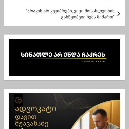
ტ
“არავის არ ვეჯიბრები, ვიცი მოსახლეობის
ი
განწყობები ჩემს მიმართ”
ს
ნ
ა
ვ
ი
გ
ა
ც
ი
ა