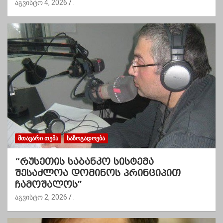
აგვისტო 4, 2026
.
ᲛᲗᲐᲕᲐᲠᲘ ᲗᲔᲛᲐ
ᲡᲐᲖᲝᲒᲐᲓᲝᲔᲑᲐ
“რუსეთის საბანკო სისტემა
შესაძლოა დომინოს პრინციპით
ჩამოშალოს”
აგვისტო 2, 2026
.