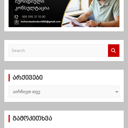
S
e
a
r
c
არქივები
h
ა
რ
ქ
ი
ვ
გამოკითხვა
ე
ბ