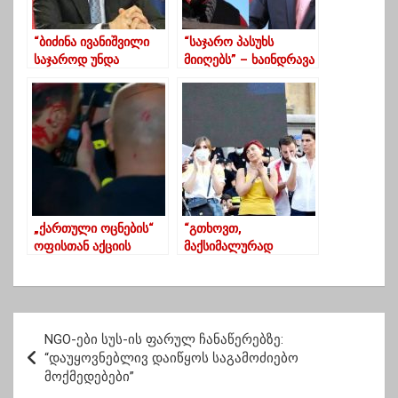
“ბიძინა ივანიშვილი
“საჯარო პასუხს
საჯაროდ უნდა
მიიღებს” – ხაინდრავა
აიცრას”
ვახო სანაიას ემუქრება
„ქართული ოცნების“
“გთხოვთ,
ოფისთან აქციის
მაქსიმალურად
მონაწილეებსა და
გაავრცელოთ, რომ
სამართალდამცველებ
ხალხს ჰქონდეს
ს შორის
ინფორმაცია…” – ვახო
დაპირისპირება მოხდა
სანაია
პ
NGO-ები სუს-ის ფარულ ჩანაწერებზე:
ო
“დაუყოვნებლივ დაიწყოს საგამოძიებო
მოქმედებები”
ს