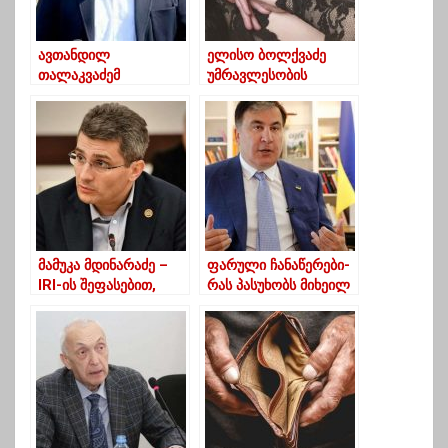
ავთანდილ
ელისო ბოლქვაძე
თალაკვაძემ
უმრავლესობის
თანამდებობა დატოვა
სხდომაზე შესვლამდე,
ბერას სიმღერას
დემონსტრაციულად
უსმენდა
მამუკა მდინარაძე –
ფარული ჩანაწერები-
IRI-ის შეფასებით,
რას პასუხობს მიხეილ
საპარლამენტო
სააკაშვილი ირაკლი
არჩევნები ერთ-ერთი
ღარიბაშვილს
ყველაზე
დემოკრატიული და
თავისუფალი იყო