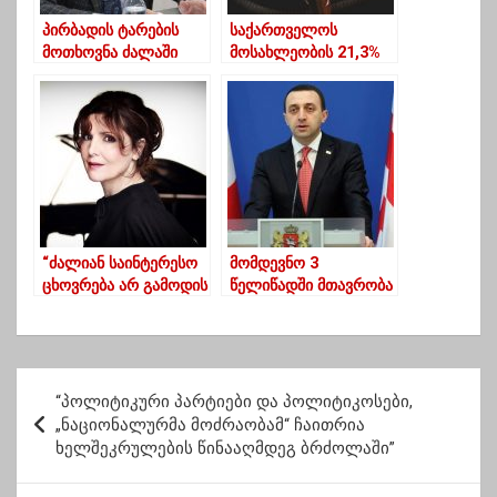
პირბადის ტარების
საქართველოს
მოთხოვნა ძალაში
მოსახლეობის 21,3%
კიდევ დიდხანს
ანუ 794 ათასზე მეტი
დარჩება
ადამიანი უკიდურეს
სიღარიბეში
ცხოვრობს
“ძალიან საინტერესო
მომდევნო 3
ცხოვრება არ გამოდის
წელიწადში მთავრობა
სულიერებისა და
და კერძო სექტორი 2
ხელოვნების გარეშე”
მილიარდ ნახევარს
დავხარჯავთ
ადგილობრივი
პ
წარმოების
“პოლიტიკური პარტიები და პოლიტიკოსები,
ო
განვითარების
„ნაციონალურმა მოძრაობამ“ ჩაითრია
მიმართულებით
ხელშეკრულების წინააღმდეგ ბრძოლაში”
ს
ტ