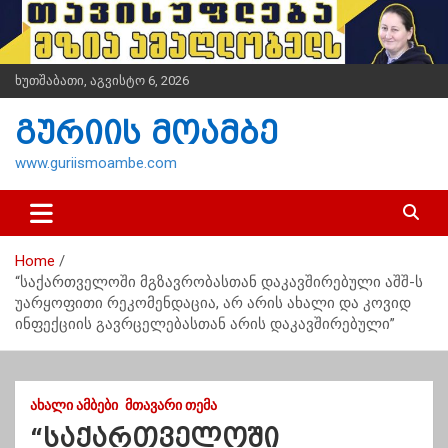
S
k
i
p
ხუთშაბათი, აგვისტო 6, 2026
t
o
გურიის მოამბე
c
o
www.guriismoambe.com
n
t
e
n
Home
t
“საქართველოში მგზავრობასთან დაკავშირებული აშშ-ს
უარყოფითი რეკომენდაცია, არ არის ახალი და კოვიდ
ინფექციის გავრცელებასთან არის დაკავშირებული”
ᲐᲮᲐᲚᲘ ᲐᲛᲑᲔᲑᲘ
ᲛᲗᲐᲕᲐᲠᲘ ᲗᲔᲛᲐ
“საქართველოში