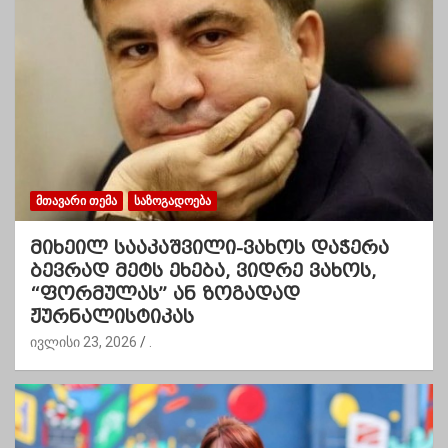
ᲛᲗᲐᲕᲐᲠᲘ ᲗᲔᲛᲐ
ᲡᲐᲖᲝᲒᲐᲓᲝᲔᲑᲐ
მიხეილ სააკაშვილი-ვახოს დაჭერა
ბევრად მეტს ეხება, ვიდრე ვახოს,
“ფორმულას” ან ზოგადად
ჟურნალისტიკას
ივლისი 23, 2026
.