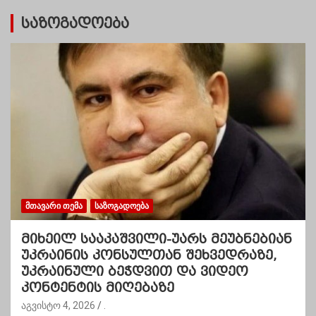
საზოგადოება
ᲛᲗᲐᲕᲐᲠᲘ ᲗᲔᲛᲐ
ᲡᲐᲖᲝᲒᲐᲓᲝᲔᲑᲐ
მიხეილ სააკაშვილი-უარს მეუბნებიან
უკრაინის კონსულთან შეხვედრაზე,
უკრაინული ბეჭდვით და ვიდეო
კონტენტის მიღებაზე
აგვისტო 4, 2026
.