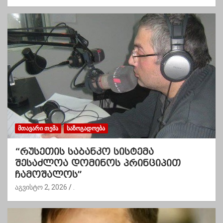
ᲛᲗᲐᲕᲐᲠᲘ ᲗᲔᲛᲐ
ᲡᲐᲖᲝᲒᲐᲓᲝᲔᲑᲐ
“რუსეთის საბანკო სისტემა
შესაძლოა დომინოს პრინციპით
ჩამოშალოს”
აგვისტო 2, 2026
.