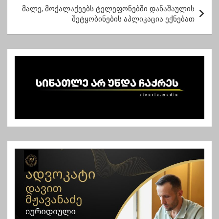
მალე, მოქალაქეებს ტელეფონებში დანაშაულის
ი
შეტყობინების აპლიკაცია ექნებათ
ს
ნ
ა
ვ
ი
გ
ა
ც
ი
ა