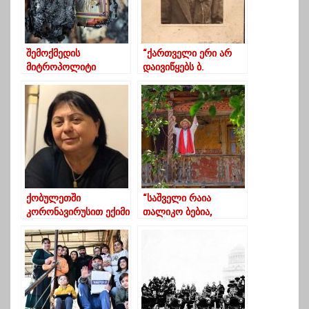
შემოქმედის
“ქართველი ერი არ
მიტროპოლიტი
დაივიწყებს ბ.
იოსები, ეპარქიაში
ჩხიკვიშვილის
გაჩენილ ხანძართან
მოღვაწეობას”
დაკავშირებით,
განცხადებას
ავრცელებს
ქობულეთში
“საშველი რაია
კორონავირუსით ექიმი
თალიკო ბებია,
გარდაიცვალა
რაფერ ფიქრობთ?
-მაი რა ვიცი ნენა მე,
ან ვინ მეკითხება?”