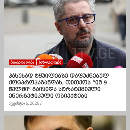
ᲛᲗᲐᲕᲐᲠᲘ ᲗᲔᲛᲐ
ᲡᲐᲖᲝᲒᲐᲓᲝᲔᲑᲐ
პასუხად ტყუილებზე დაფუძნებულ
ქოცპროპაგანდას, თითქოს “იმ 9
წელში” გაიყიდა სტრატეგიული
ენერგეტიკული ობიექტები
აგვისტო 6, 2026
.