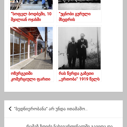
“სოფელ ბოდბეში, 10
“უცნობი გურული
შვილიან ოჯახში
მხედრის
ბავშვებს წიგნები და
დღიურიდან:წარმატებ
კომპიუტერული
აც კაი
ტექნიკა საჩუქრად
გვქონდა,ფარაც
გადავეცით”-კეკელიძე
ვიშონეთ გაჭირვების
გულიზა თვარა ამ
სიშორეზე გადახვეწა
ადვილი ხომ არაა”-
ირაკლი მახარაძე
ოზურგეთში
რას წერდა გაზეთი
კომერციული ფართი
,,ერთობა” 1919 წელს
ქირავდება
პ
“ბედნიერობანა” არ უნდა ითამაშო…
ო
ს
რამაზ ზოიძე ნახევარფინალში გავიდა და