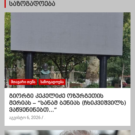
საზოგადოება
ᲛᲗᲐᲕᲐᲠᲘ ᲗᲔᲛᲐ
ᲡᲐᲖᲝᲒᲐᲓᲝᲔᲑᲐ
გიორგი კეკელიძე ოზურგეთის
მერიას – “სანამ ბენიას (ჩხიკვიშვილს)
ვაწყენინებთ…”
აგვისტო 6, 2026
.