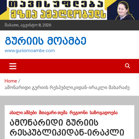
S
k
i
p
შაბათი, აგვისტო 8, 2026
t
o
გურიის მოამბე
c
o
www.guriismoambe.com
n
t
e
n
Home
t
ამონარიდი გურიის რესპუბლიკიდან-ირაკლი მახარაძე
ᲐᲮᲐᲚᲘ ᲐᲛᲑᲔᲑᲘ
ᲛᲗᲐᲕᲐᲠᲘ ᲗᲔᲛᲐ
ᲠᲔᲒᲘᲝᲜᲘ
ᲡᲐᲖᲝᲒᲐᲓᲝᲔᲑᲐ
ამონარიდი გურიის
რესპუბლიკიდან-ირაკლი