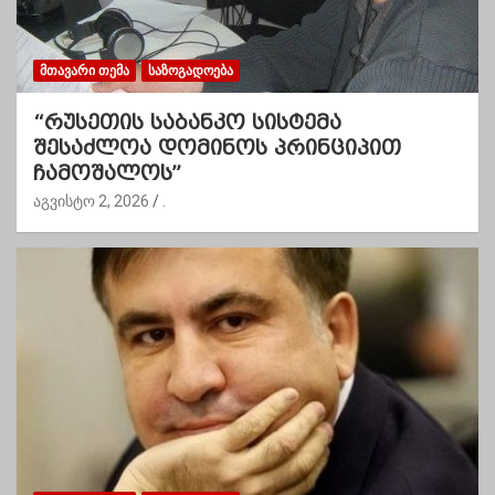
ᲛᲗᲐᲕᲐᲠᲘ ᲗᲔᲛᲐ
ᲡᲐᲖᲝᲒᲐᲓᲝᲔᲑᲐ
“რუსეთის საბანკო სისტემა
შესაძლოა დომინოს პრინციპით
ჩამოშალოს”
აგვისტო 2, 2026
.