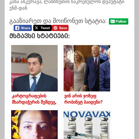
კახა ასკურავა, ლანჩხუთის საკრებულოს დეპუტატი
ენმ-დან
გააზიარეთ და მოიწონეთ სტატია:
Მსგავსი Სტატიები:
კარტოგრაფების
ვინ არის ჯოზეფ
მხარდაჭერის შემდეგ,
რობინეტ ბაიდენი?
დანიაში
საქართველოს ელჩი
რეზერვში გადაჰყავთ