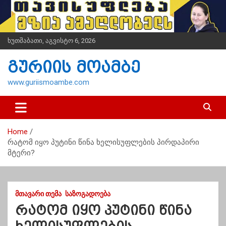
S
k
i
p
ხუთშაბათი, აგვისტო 6, 2026
t
o
გურიის მოამბე
c
o
www.guriismoambe.com
n
t
e
n
Home
t
რატომ იყო პუტინი წინა ხელისუფლების პირდაპირი
მტერი?
ᲛᲗᲐᲕᲐᲠᲘ ᲗᲔᲛᲐ
ᲡᲐᲖᲝᲒᲐᲓᲝᲔᲑᲐ
რატომ იყო პუტინი წინა