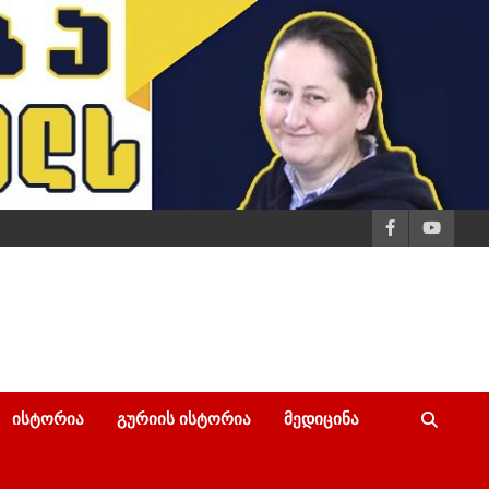
ᲘᲡᲢᲝᲠᲘᲐ
ᲒᲣᲠᲘᲘᲡ ᲘᲡᲢᲝᲠᲘᲐ
ᲛᲔᲓᲘᲪᲘᲜᲐ