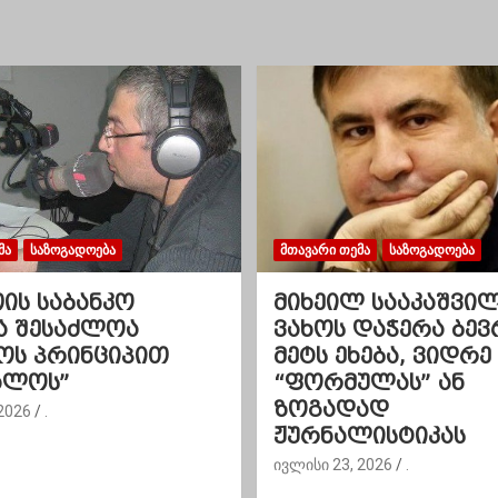
ᲛᲐ
ᲡᲐᲖᲝᲒᲐᲓᲝᲔᲑᲐ
ᲛᲗᲐᲕᲐᲠᲘ ᲗᲔᲛᲐ
ᲡᲐᲖᲝᲒᲐᲓᲝᲔᲑᲐ
ის საბანკო
მიხეილ სააკაშვილ
ა შესაძლოა
ვახოს დაჭერა ბე
ოს პრინციპით
მეტს ეხება, ვიდრე
ალოს”
“ფორმულას” ან
ზოგადად
2026
.
ჟურნალისტიკას
ივლისი 23, 2026
.