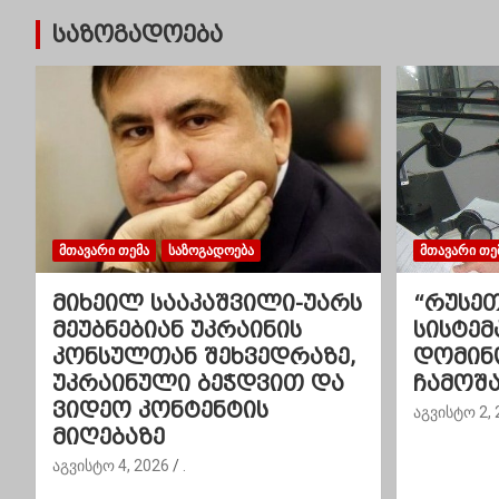
ტ
საზოგადოება
ი
ს
ნ
ა
ვ
ᲛᲗᲐᲕᲐᲠᲘ ᲗᲔᲛᲐ
ᲡᲐᲖᲝᲒᲐᲓᲝᲔᲑᲐ
ᲛᲗᲐᲕᲐᲠᲘ ᲗᲔ
ი
მიხეილ სააკაშვილი-უარს
“რუსეთ
გ
მეუბნებიან უკრაინის
სისტემ
კონსულთან შეხვედრაზე,
დომინ
ა
უკრაინული ბეჭდვით და
ჩამოშ
ვიდეო კონტენტის
ც
აგვისტო 2, 
მიღებაზე
ი
აგვისტო 4, 2026
.