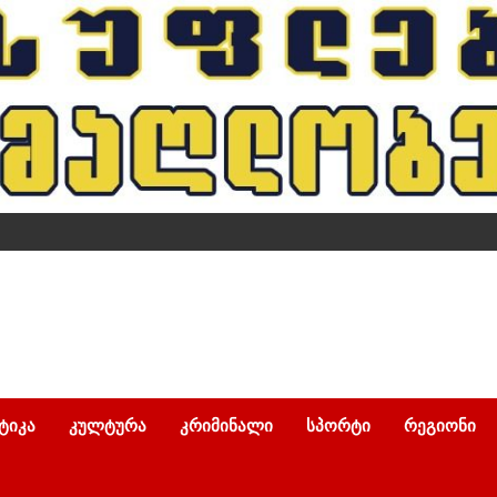
ᲢᲘᲙᲐ
ᲙᲣᲚᲢᲣᲠᲐ
ᲙᲠᲘᲛᲘᲜᲐᲚᲘ
ᲡᲞᲝᲠᲢᲘ
ᲠᲔᲒᲘᲝᲜᲘ