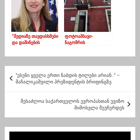
აბსურდული”
“მედიაზე თავდასხმები
ფოტოამბავი-
და დაშინების
ნაგომრის
მცდელობები,
ადმინისტრაციული
წარმოადგენს
შენობა ხანძრის
თავდასხმას
შემდეგ
დემოკრატიის
პ
საფუძველზე”
“ესენი ყველა ერთი ნაბდის ტილები არიან…” –
ო
მაჩალიკაშვილი პრეზიდენტის ბრიფინგზე
ს
ტ
შესაძლოა საქართველოს ევროპასთან უვიზო
მიმოსვლა შეუჩერდეს
ი
ს
ნ