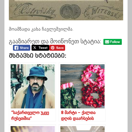
მოამზადა კახა ჩავლეშვილმა.
გააზიარეთ და მოიწონეთ სტატია:
Მსგავსი Სტატიები:
“საქართველო უკვე
8 მარტი – ქალთა
რუსეთშია”
დღის დაარსების
ნამდვილი ისტორია
(შოკისმომგვრელი