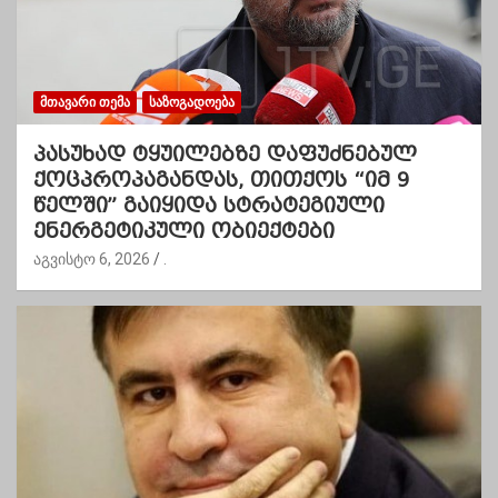
ᲛᲗᲐᲕᲐᲠᲘ ᲗᲔᲛᲐ
ᲡᲐᲖᲝᲒᲐᲓᲝᲔᲑᲐ
პასუხად ტყუილებზე დაფუძნებულ
ქოცპროპაგანდას, თითქოს “იმ 9
წელში” გაიყიდა სტრატეგიული
ენერგეტიკული ობიექტები
აგვისტო 6, 2026
.