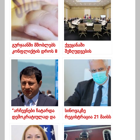
რეალობა)
გურჯაანში მშობლებს
ქვეყანაში
კონფლიქტის დროს 8
შეზღუდვების
თვის ბავშვი
შემდგომი შემსუბუქება
შემოაკვდათ
სტაბილიზაციის
შემთხვევაში პირველი
ივნისიდან განიხილება
“არჩევნები ჩატარდა
სინოვაკზე
დემოკრატიულად და
რეგისტრაცია 21 მაისს
სამართლიანად,არჩევ
დაიწყება, ვაქცინაცია
ნების გაყალბებაზე
კი 24 მაისს
ბრალდება იყო