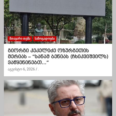
ᲛᲗᲐᲕᲐᲠᲘ ᲗᲔᲛᲐ
ᲡᲐᲖᲝᲒᲐᲓᲝᲔᲑᲐ
გიორგი კეკელიძე ოზურგეთის
მერიას – “სანამ ბენიას (ჩხიკვიშვილს)
ვაწყენინებთ…”
აგვისტო 6, 2026
.