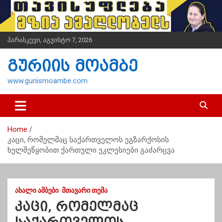
S
k
i
p
პარასკევი, აგვისტო 7, 2026
t
o
გურიის მოამბე
c
o
www.guriismoambe.com
n
t
e
n
Home
t
კაცი, რომელმაც საქართველოს ეგზარქოსის
ხელშეწყობით ქართული ეკლესიები გაძარცვა
ᲐᲮᲐᲚᲘ ᲐᲛᲑᲔᲑᲘ
ᲛᲗᲐᲕᲐᲠᲘ ᲗᲔᲛᲐ
კაცი, რომელმაც