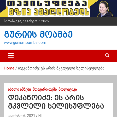
S
k
i
p
პარასკევი, აგვისტო 7, 2026
t
o
გურიის მოამბე
c
o
www.guriismoambe.com
n
t
e
n
Home
დეკანოიძე: ეს არის მკვლელი ხელისუფლება
t
ᲐᲮᲐᲚᲘ ᲐᲛᲑᲔᲑᲘ
ᲛᲗᲐᲕᲐᲠᲘ ᲗᲔᲛᲐ
ᲞᲝᲚᲘᲢᲘᲙᲐ
დეკანოიძე: ეს არის
მკვლელი ხელისუფლება
აგვისტო 6, 2021
N.I