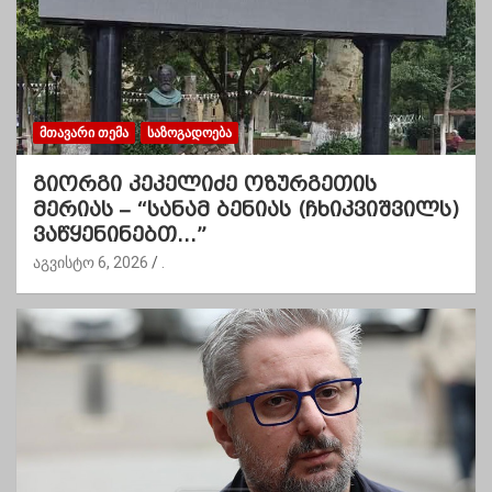
ᲛᲗᲐᲕᲐᲠᲘ ᲗᲔᲛᲐ
ᲡᲐᲖᲝᲒᲐᲓᲝᲔᲑᲐ
გიორგი კეკელიძე ოზურგეთის
მერიას – “სანამ ბენიას (ჩხიკვიშვილს)
ვაწყენინებთ…”
აგვისტო 6, 2026
.