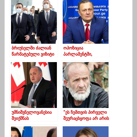
საპარლამენტო
ვცხოვრობთ,
არჩევნები უნდა
ტერიტორიაზე
ჩატარდეს – Ipsos
ვარსებობთ”
ბრიუსელში ძალიან
ოპოზიცია
წარმატებული ვიზიტი
პარლამენტში,
გვქონდა – ირაკლი
არჩევნები 2024 წელს-
ღარიბაშვილი
ოპოზიციისთვის
წარდგენილი
შეთავაზებები
უმნიშვნელოვანესია
“ეს ჩემთვის პირველი
შეიქმნას
შეურაცხყოფა არ არის
ალტერნატიული
ამ 4- წლიან
ძალა, მე ამ
ჯოჯოხეთურ გზაზე”
ბრძოლაში ვიქნები