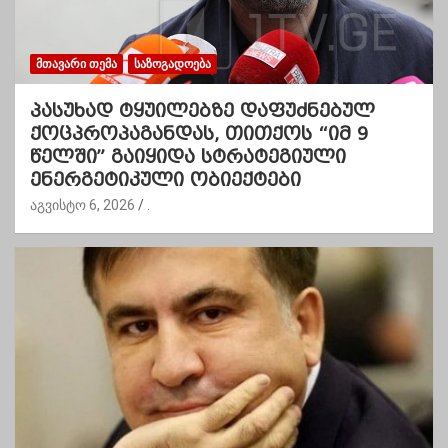
ᲛᲗᲐᲕᲐᲠᲘ ᲗᲔᲛᲐ
ᲡᲐᲖᲝᲒᲐᲓᲝᲔᲑᲐ
პასუხად ტყუილებზე დაფუძნებულ
ქოცპროპაგანდას, თითქოს “იმ 9
წელში” გაიყიდა სტრატეგიული
ენერგეტიკული ობიექტები
აგვისტო 6, 2026
.