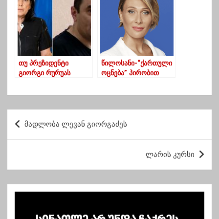
ერთ-ერთი რიგითი
ჯარისკაცი
თუ პრეზიდენტი
წილოსანი-“ქართული
გიორგი რურუას
ოცნება” პირობით
შეიწყალებს, არ
43%-ზე მეტ
დავაფიქსირებთ ჩვენს
მხარდაჭერას მიიღებს
კრიტიკულ პოზიციას –
„ქართული ოცნება“
პ
მადლობა ლევან გიორგაძეს
ო
ს
ლარის კურსი
ტ
ი
ს
ნ