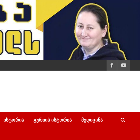
ᲘᲡᲢᲝᲠᲘᲐ
ᲒᲣᲠᲘᲘᲡ ᲘᲡᲢᲝᲠᲘᲐ
ᲛᲔᲓᲘᲪᲘᲜᲐ