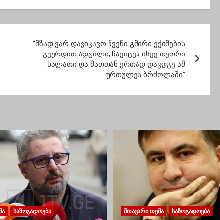
“მზად ვარ დავიკავო ჩვენი გმირი ექიმების
გვერდით ადგილი, ჩავიცვა ისევ თეთრი
ხალათი და მათთან ერთად დავდგე ამ
ურთულეს ბრძოლაში”
ᲛᲐ
ᲡᲐᲖᲝᲒᲐᲓᲝᲔᲑᲐ
ᲛᲗᲐᲕᲐᲠᲘ ᲗᲔᲛᲐ
ᲡᲐᲖᲝᲒᲐᲓᲝᲔᲑᲐ