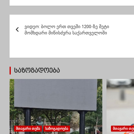
მე-17-ში –
მოკლული… კაციჭამია
ვირთხები
პ
გამოგყავთ?” –
ვიდეო: ბოლო ერთ თვეში 1200-ზე მეტი
ადვოკატის წერილი
ო
მომხდარი მიწისძვრა საქართველოში
ს
ტ
ი
საზოგადოება
ს
ნ
ა
ვ
ი
ᲛᲗᲐᲕᲐᲠᲘ ᲗᲔᲛᲐ
ᲡᲐᲖᲝᲒᲐᲓᲝᲔᲑᲐ
ᲛᲗᲐᲕᲐᲠᲘ ᲗᲔ