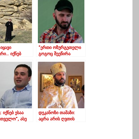
იყავი
“ერთი ოზურგეთელი
ერი… იქნებ
გოგოც შეეწირა
მა წარღვნაც
აპრილის დღეს,
ფიქროს”
ლიხაურელი ნინო
თოიძე”
: იქნებ ესაა
დეკანოზი თამაზი:
რთველო”, ასე
აცრა არის ღვთის
 ასე უნდათ და
წყალობა ამ
კი მართლაც
განსაცდელში
ადობთ”?