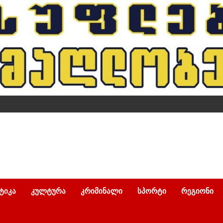
ᲢᲘᲙᲐ
ᲙᲣᲚᲢᲣᲠᲐ
ᲙᲠᲘᲛᲘᲜᲐᲚᲘ
ᲡᲞᲝᲠᲢᲘ
ᲠᲔᲒᲘᲝᲜᲘ