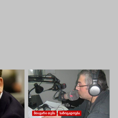
ᲛᲗᲐᲕᲐᲠᲘ ᲗᲔᲛᲐ
ᲡᲐᲖᲝᲒᲐᲓᲝᲔᲑᲐ