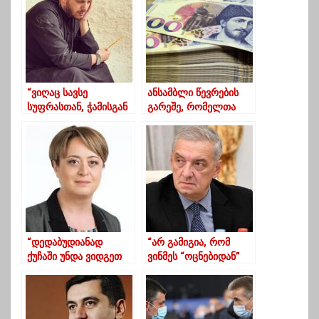
“ვიღაც სავსე
ანსამბლი წევრების
სუფრასთან, ჭამისგან
გარეშე, რომელთა
ცუდად ხდება, ვიღაც
ხელფასებშიც 441.9
კუთხეში ზის და
ათასია დახარჯული
ულუკმაპურობით
ხდება ცუდად”
“დედაბუდიანად
“არ გამიგია, რომ
ქუჩაში უნდა ვიდგეთ
ვინმეს “ოცნებიდან”
და ამ ავადმყოფი
წასვლა უნდა, თუმცა
სისტემის ამოძირკვას
გზა ხსნილია”
უნდა ვითხოვდეთ”