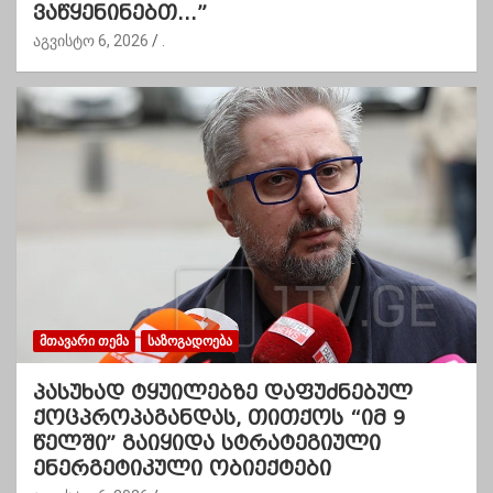
ვაწყენინებთ…”
აგვისტო 6, 2026
.
ᲛᲗᲐᲕᲐᲠᲘ ᲗᲔᲛᲐ
ᲡᲐᲖᲝᲒᲐᲓᲝᲔᲑᲐ
პასუხად ტყუილებზე დაფუძნებულ
ქოცპროპაგანდას, თითქოს “იმ 9
წელში” გაიყიდა სტრატეგიული
ენერგეტიკული ობიექტები