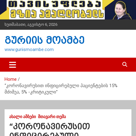
S
k
i
p
ხუთშაბათი, აგვისტო 6, 2026
t
o
გურიის მოამბე
c
o
www.guriismoambe.com
n
t
e
n
Home
t
“კორონავირუსით ინფიცირებული პაციენტების 15%
მძიმეა, 5% -კრიტიკული”
ᲐᲮᲐᲚᲘ ᲐᲛᲑᲔᲑᲘ
ᲛᲗᲐᲕᲐᲠᲘ ᲗᲔᲛᲐ
“კორონავირუსით