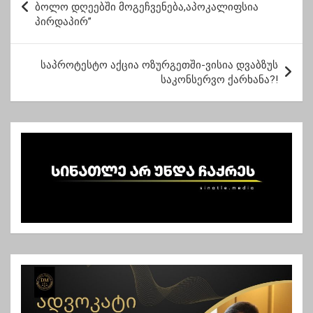
ო
ბოლო დღეებში მოგეჩვენება,აპოკალიფსია
პირდაპირ”
ს
ტ
საპროტესტო აქცია ოზურგეთში-ვისია დვაბზუს
ი
საკონსერვო ქარხანა?!
ს
ნ
ა
ვ
ი
გ
ა
ც
ი
ა