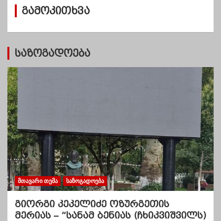
ვ
გამოკითხვა
ე
ბ
ი
საზოგადოება
ᲛᲗᲐᲕᲐᲠᲘ ᲗᲔᲛᲐ
ᲡᲐᲖᲝᲒᲐᲓᲝᲔᲑᲐ
გიორგი კეკელიძე ოზურგეთის
მერიას – “სანამ ბენიას (ჩხიკვიშვილს)