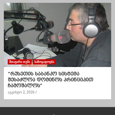
ᲛᲗᲐᲕᲐᲠᲘ ᲗᲔᲛᲐ
ᲡᲐᲖᲝᲒᲐᲓᲝᲔᲑᲐ
“რუსეთის საბანკო სისტემა
შესაძლოა დომინოს პრინციპით
ჩამოშალოს”
აგვისტო 2, 2026
.