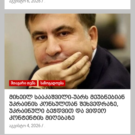
აგვისტო 6, 2026
.
ᲛᲗᲐᲕᲐᲠᲘ ᲗᲔᲛᲐ
ᲡᲐᲖᲝᲒᲐᲓᲝᲔᲑᲐ
მიხეილ სააკაშვილი-უარს მეუბნებიან
უკრაინის კონსულთან შეხვედრაზე,
უკრაინული ბეჭდვით და ვიდეო
კონტენტის მიღებაზე
აგვისტო 4, 2026
.