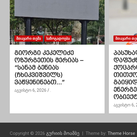
ნ
ა
ვ
ᲛᲗᲐᲕᲐᲠᲘ ᲗᲔᲛᲐ
ᲡᲐᲖᲝᲒᲐᲓᲝᲔᲑᲐ
ᲛᲗᲐᲕᲐᲠᲘ ᲗᲔ
ი
გიორგი კეკელიძე
პასუხა
გ
ოზურგეთის მერიას –
დაფუძ
“სანამ ბენიას
ქოცპრ
ა
(ჩხიკვიშვილს)
თითქოს
ვაწყენინებთ…”
გაიყი
ც
ენერგ
აგვისტო 6, 2026
.
ი
ობიექტ
აგვისტო 6, 
ა
Copyright © 2026
გურიის მოამბე
Theme by:
Theme Horse