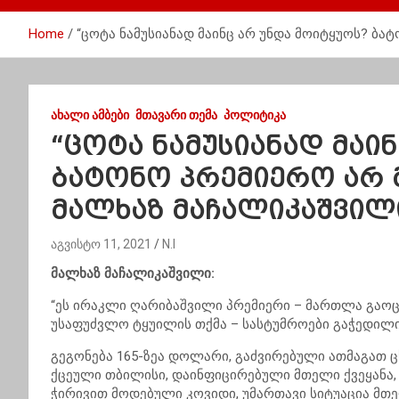
Home
“ცოტა ნამუსიანად მაინც არ უნდა მოიტყუოს? ბ
ᲐᲮᲐᲚᲘ ᲐᲛᲑᲔᲑᲘ
ᲛᲗᲐᲕᲐᲠᲘ ᲗᲔᲛᲐ
ᲞᲝᲚᲘᲢᲘᲙᲐ
“ცოტა ნამუსიანად მაი
ბატონო პრემიერო არ 
მალხაზ მაჩალიკაშვილ
აგვისტო 11, 2021
N.I
მალხაზ მაჩალიკაშვილი:
“ეს ირაკლი ღარიბაშვილი პრემიერი – მართლა გაოც
უსაფუძვლო ტყუილის თქმა – სასტუმროები გაჭედილი
გეგონება 165-ზეა დოლარი, გაძვირებული ათმაგათ 
ქცეული თბილისი, დაინფიცირებული მთელი ქვეყანა,
ჭირივით მოდებული კოვიდი, უმართავი სიტუაცია მთე