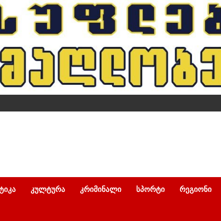
ᲢᲘᲙᲐ
ᲙᲣᲚᲢᲣᲠᲐ
ᲙᲠᲘᲛᲘᲜᲐᲚᲘ
ᲡᲞᲝᲠᲢᲘ
ᲠᲔᲒᲘᲝᲜᲘ