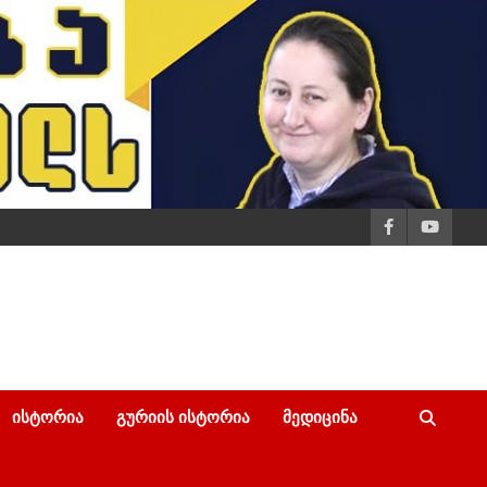
ᲘᲡᲢᲝᲠᲘᲐ
ᲒᲣᲠᲘᲘᲡ ᲘᲡᲢᲝᲠᲘᲐ
ᲛᲔᲓᲘᲪᲘᲜᲐ