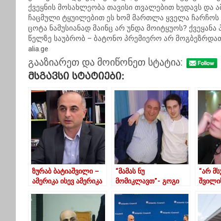
ქვეყნის მოსახლეობა თავისი თვალებით ხედავს და ა
ჩაცმული ტყუილებით ეს ხომ მართლა ყველა ჩარჩოს 
ცოტა ნამუსიანად მაინც არ უნდა მოიტყუოს? ქვეყანა პა
წელზე საუბრობ – ბატონო პრემიერო არ მოგბეზრდათ
alia.ge
გააზიარეთ და მოიწონეთ სტატია:
Მსგავსი Სტატიები:
ზურაბ ბატიაშვილი –
“მამას ნუ
“არ მს
ამერიკა ისევ ამერიკა
მომიკლავთ”- გოგი
შვილის
იქნება
წულაიას შვილის
კომპა
ემოციური წერილი
საქარ
გაიზა