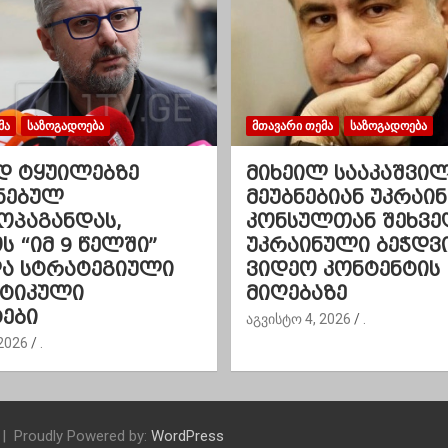
ᲛᲐ
ᲡᲐᲖᲝᲒᲐᲓᲝᲔᲑᲐ
ᲛᲗᲐᲕᲐᲠᲘ ᲗᲔᲛᲐ
ᲡᲐᲖᲝᲒᲐᲓᲝᲔᲑᲐ
დ ტყუილებზე
მიხეილ სააკაშვი
ნებულ
მეუბნებიან უკრაინ
ოპაგანდას,
კონსულთან შეხვე
 “იმ 9 წელში”
უკრაინული ბეჭდვ
და სტრატეგიული
ვიდეო კონტენტის
ეტიკული
მიღებაზე
ები
აგვისტო 4, 2026
.
2026
.
Proudly Powered by:
WordPress