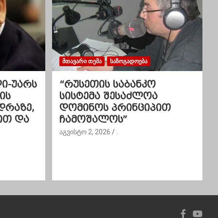
ᲛᲗᲐᲕᲐᲠᲘ ᲗᲔᲛᲐ
ᲡᲐᲖᲝᲒᲐᲓᲝᲔᲑᲐ
ლი-უარს
“რუსეთის საბანკო
ის
სისტემა შესაძლოა
დრაზე,
დომინოს პრინციპით
ით და
ჩამოშალოს”
აგვისტო 2, 2026
.