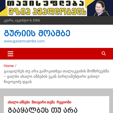
S
k
i
p
კვირა, აგვისტო 9, 2026
t
o
გურიის მოამბე
c
o
www.guriismoambe.com
n
t
e
n
Home
t
გააყალბეს თუ არა გამოკითხვა თალაკვაძის მომხრეებმა
– ყალბი ახალი ამბების უკან პარლამენტარი ვასილ
ჩიგოგიძე დგას
ᲐᲮᲐᲚᲘ ᲐᲛᲑᲔᲑᲘ
ᲛᲗᲐᲕᲐᲠᲘ ᲗᲔᲛᲐ
ᲠᲔᲒᲘᲝᲜᲘ
გააყალბეს თუ არა