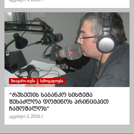
ᲛᲗᲐᲕᲐᲠᲘ ᲗᲔᲛᲐ
ᲡᲐᲖᲝᲒᲐᲓᲝᲔᲑᲐ
“რუსეთის საბანკო სისტემა
შესაძლოა დომინოს პრინციპით
ჩამოშალოს”
აგვისტო 2, 2026
.