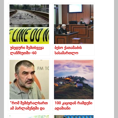
უბედური შემთხვევა
ბესო ქათამაძის
ლანჩხუთში–60
სასამართლო
წლამდე ქალს
პროცესი
მატარებელი დაეჯახა
სამშაბათისთვის
გადაიდო
“რომ შემძვრალხართ
100 კაციდან რამდენი
ამ პარლამენტში და
ადამიანი
მთავრობაში,
მოისურვებდა გურიაში