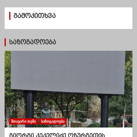
ი
ვ
გამოკითხვა
ე
ბ
ი
საზოგადოება
ᲛᲗᲐᲕᲐᲠᲘ ᲗᲔᲛᲐ
ᲡᲐᲖᲝᲒᲐᲓᲝᲔᲑᲐ
გიორგი კეკელიძე ოზურგეთის