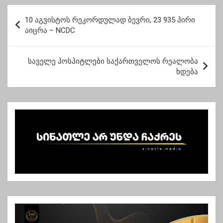
პ
10 აგვისტოს რეკორდულად ბევრი, 23 935 პირი
ო
აიცრა – NCDC
ს
ტ
საველე ჰოსპიტლები საქართველოს რეალობა
ხდება
ი
ს
ნ
ა
ვ
ი
გ
ა
ც
ი