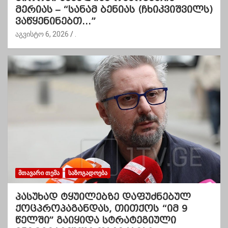
მერიას – “სანამ ბენიას (ჩხიკვიშვილს)
ვაწყენინებთ…”
აგვისტო 6, 2026
.
ᲛᲗᲐᲕᲐᲠᲘ ᲗᲔᲛᲐ
ᲡᲐᲖᲝᲒᲐᲓᲝᲔᲑᲐ
პასუხად ტყუილებზე დაფუძნებულ
ქოცპროპაგანდას, თითქოს “იმ 9
წელში” გაიყიდა სტრატეგიული