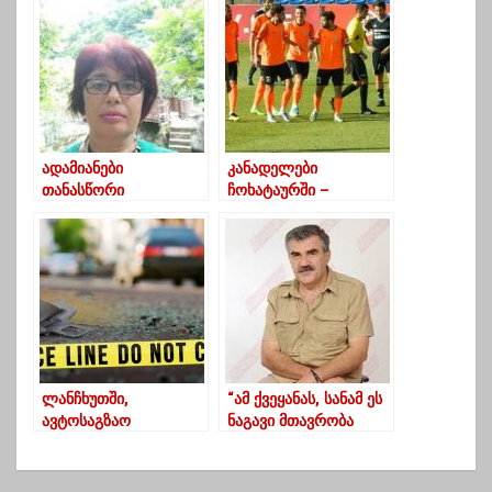
გააკეთეთ გურიისთვის
ცხოვრებას-რა აჩვენა
რაცხა”
რუკამ?
ადამიანები
კანადელები
თანასწორი
ჩოხატაურში –
იბადებიან…
ბახმაროს ორი
ლეგიონერი
შეუერთდა
ლანჩხუთში,
“ამ ქვეყანას, სანამ ეს
ავტოსაგზაო
ნაგავი მთავრობა
შემთხვევისას მძღოლი
ეყოლება სათავეში,
გარდაიცვალა
მომავალი არ აქვს”-
ირაკლი მახარაძე