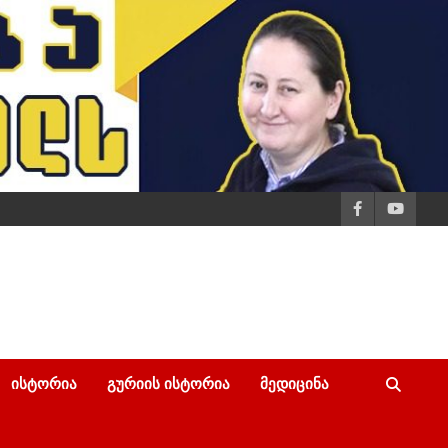
ᲘᲡᲢᲝᲠᲘᲐ
ᲒᲣᲠᲘᲘᲡ ᲘᲡᲢᲝᲠᲘᲐ
ᲛᲔᲓᲘᲪᲘᲜᲐ