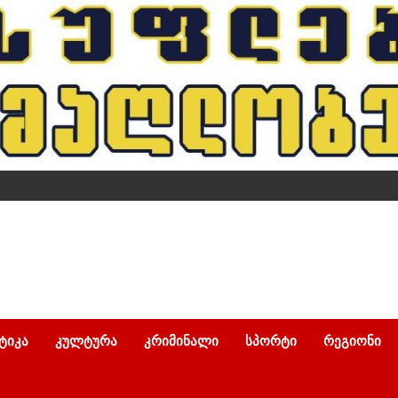
ᲢᲘᲙᲐ
ᲙᲣᲚᲢᲣᲠᲐ
ᲙᲠᲘᲛᲘᲜᲐᲚᲘ
ᲡᲞᲝᲠᲢᲘ
ᲠᲔᲒᲘᲝᲜᲘ