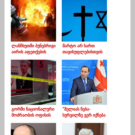
ლანჩხუთში ბუნებრივი
მარტო არ ხართ
აირის აფეთქების
თავისუფლებისთვის
შედეგად ორი
ბრძოლაში –
ადამიანი დაშავდა
ამერიკელი
სასულიერო პირების
წერილი ქართველებს
გორში ნაციონალური
“მელიას ნება-
მოძრაობის ოფისის
სურვილზე ვერ იქნება
დაზიანების
შეთანხმების
ბრალდებით მესამე
შესრულება”
პირი დააკავეს