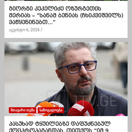
გიორგი კეკელიძე ოზურგეთის
მერიას – “სანამ ბენიას (ჩხიკვიშვილს)
ვაწყენინებთ…”
აგვისტო 6, 2026
.
ᲛᲗᲐᲕᲐᲠᲘ ᲗᲔᲛᲐ
ᲡᲐᲖᲝᲒᲐᲓᲝᲔᲑᲐ
პასუხად ტყუილებზე დაფუძნებულ
ქოცპროპაგანდას, თითქოს “იმ 9