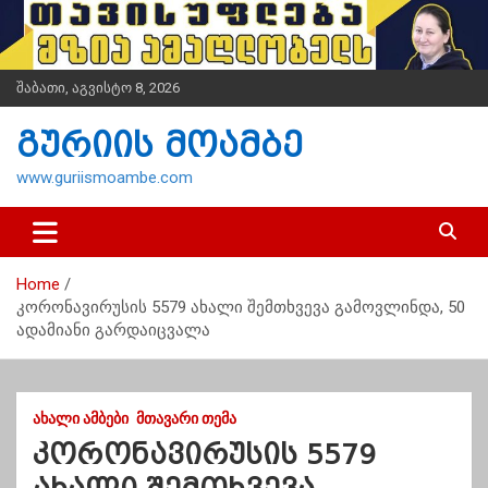
S
k
i
p
შაბათი, აგვისტო 8, 2026
t
o
გურიის მოამბე
c
o
www.guriismoambe.com
n
t
e
n
Home
t
კორონავირუსის 5579 ახალი შემთხვევა გამოვლინდა, 50
ადამიანი გარდაიცვალა
ᲐᲮᲐᲚᲘ ᲐᲛᲑᲔᲑᲘ
ᲛᲗᲐᲕᲐᲠᲘ ᲗᲔᲛᲐ
კორონავირუსის 5579