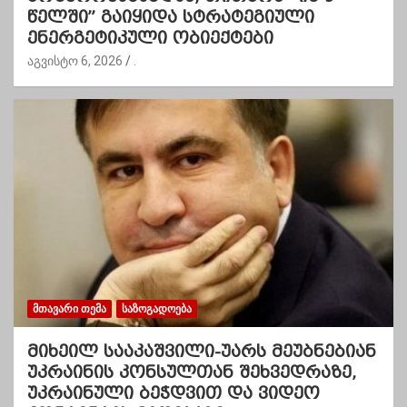
წელში” გაიყიდა სტრატეგიული
ენერგეტიკული ობიექტები
აგვისტო 6, 2026
.
ᲛᲗᲐᲕᲐᲠᲘ ᲗᲔᲛᲐ
ᲡᲐᲖᲝᲒᲐᲓᲝᲔᲑᲐ
მიხეილ სააკაშვილი-უარს მეუბნებიან
უკრაინის კონსულთან შეხვედრაზე,
უკრაინული ბეჭდვით და ვიდეო