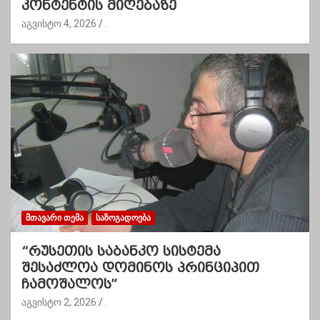
კონტენტის მიღებაზე
აგვისტო 4, 2026
.
ᲛᲗᲐᲕᲐᲠᲘ ᲗᲔᲛᲐ
ᲡᲐᲖᲝᲒᲐᲓᲝᲔᲑᲐ
“რუსეთის საბანკო სისტემა
შესაძლოა დომინოს პრინციპით
ჩამოშალოს”
აგვისტო 2, 2026
.