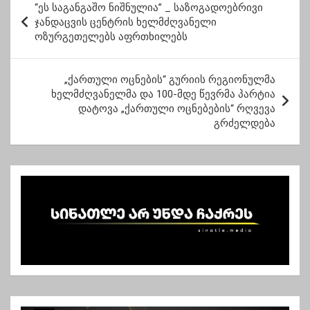
უხდის
“ეს საგანგაშო ნიშნულია” _ საზოგადოებრივი
ო
ჯანდაცვის ცენტრის ხელმძღვანელი
ოზურგეთელებს აფრთხილებს
ს
ტ
„ქართული ოცნების“ გურიის რეგიონულმა
ი
ხელმძღვანელმა და 100-მდე წევრმა პარტია
ს
დატოვა „ქართული ოცნებების“ რღვევა
გრძელდება
ნ
ა
ვ
ი
გ
ა
ც
ი
ა