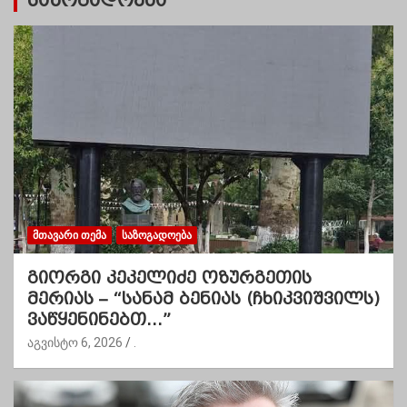
საზოგადოება
ᲛᲗᲐᲕᲐᲠᲘ ᲗᲔᲛᲐ
ᲡᲐᲖᲝᲒᲐᲓᲝᲔᲑᲐ
გიორგი კეკელიძე ოზურგეთის
მერიას – “სანამ ბენიას (ჩხიკვიშვილს)
ვაწყენინებთ…”
აგვისტო 6, 2026
.