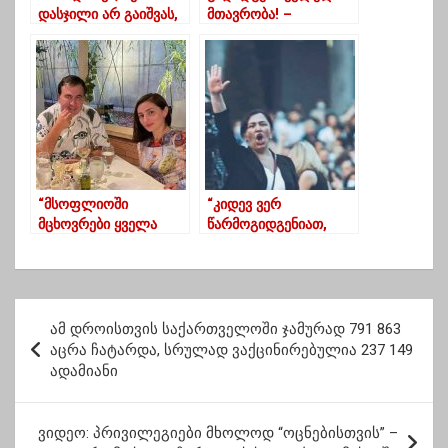
დასჯილი არ გაიშვას,
მთავრობა! –
შენ ფარჩაკო”
პარლამენტთან 18:00
საათზე აქცია ჩაინიშნა
“მსოფლიოში
“კიდევ ვერ
მცხოვრები ყველა
წარმოგიდგენიათ,
პატრიოტი ქართველი
რამხელაა
უნდა გაერთიანდეს
გაბრაზებული მედიის
ახლა საქართველოს
ძალა!!!”- ინგა
გადასარჩენად”
გრიგოლია
პ
ამ დროისთვის საქართველოში ჯამურად 791 863
ო
აცრა ჩატარდა, სრულად ვაქცინირებულია 237 149
ადამიანი
ს
ტ
ვიდეო: პრივილეგიები მხოლოდ “ოცნებისთვის” –
ი