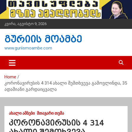
S
k
i
p
კვირა, აგვისტო 9, 2026
t
o
გურიის მოამბე
c
o
www.guriismoambe.com
n
t
e
n
Home
t
კორონავირუსის 4 314 ახალი შემთხვევა გამოვლინდა, 35
ადამიანი გარდაიცვალა
ᲐᲮᲐᲚᲘ ᲐᲛᲑᲔᲑᲘ
ᲛᲗᲐᲕᲐᲠᲘ ᲗᲔᲛᲐ
კორონავირუსის 4 314