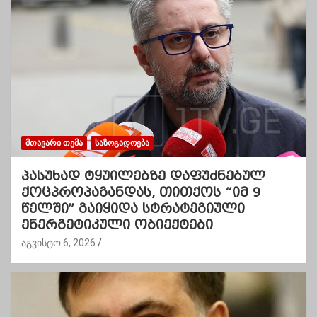
ᲛᲗᲐᲕᲐᲠᲘ ᲗᲔᲛᲐ
ᲡᲐᲖᲝᲒᲐᲓᲝᲔᲑᲐ
პასუხად ტყუილებზე დაფუძნებულ
ქოცპროპაგანდას, თითქოს “იმ 9
წელში” გაიყიდა სტრატეგიული
ენერგეტიკული ობიექტები
აგვისტო 6, 2026
.