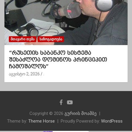
ᲛᲗᲐᲕᲐᲠᲘ ᲗᲔᲛᲐ
ᲡᲐᲖᲝᲒᲐᲓᲝᲔᲑᲐ
“რუსეთის საბანკო სისტემა
შესაძლოა დომინოს პრინციპით
ჩამოშალოს”
აგვისტო 2, 2026
.
Copyright © 2026
გურიის მოამბე
Theme by:
Theme Horse
Proudly Powered by:
WordPress