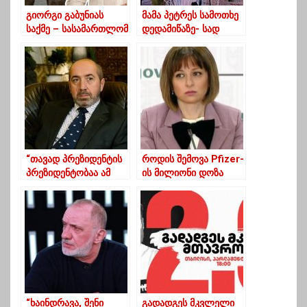
გიორგი გაბუნიას
მამა პეტრეს სამოთხე
საქმე – სასამართლომ
დედამიწაზე- სად
“ვასამბეკ ბოკოვი”
განმარტოვდა
დამნაშავედ ცნო
დეკანოზი
“თავად პრეზიდენტის
როდის შემოვა Pfizer-
პრეზიდენტობაა ამ
ის მილიონი დოზა
ქვეყნის შეცდომა”
ტიკარაძემ ისევ არ
იცის
“ხაინდრავა, შენი
გადადგეს მკვლელი