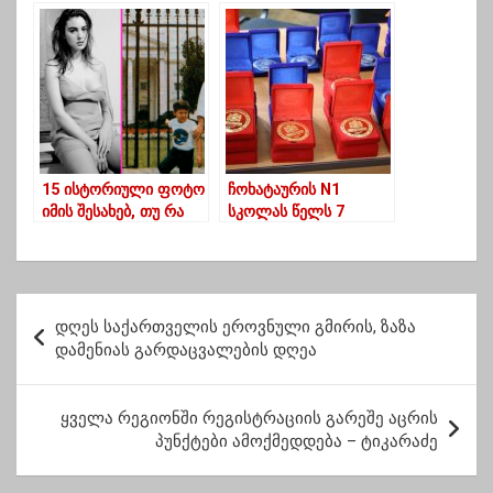
საკრებულოს
თავმჯდომარე
“ასტრაზენეკა”-თი
აიცრა
15 ისტორიული ფოტო
ჩოხატაურის N1
იმის შესახებ, თუ რა
სკოლას წელს 7
ხდებოდა მე – 20
მედლის კანდიდატი
საუკუნის კულისებს
ჰყავს
მიღმა
პ
დღეს საქართველის ეროვნული გმირის, ზაზა
ო
დამენიას გარდაცვალების დღეა
ს
ტ
ყველა რეგიონში რეგისტრაციის გარეშე აცრის
პუნქტები ამოქმედდება – ტიკარაძე
ი
ს