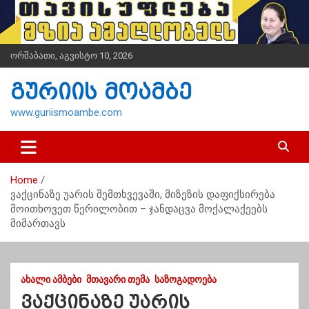
S
k
i
p
ორშაბათი, აგვისტო 10, 2026
t
o
გურიის მოამბე
c
o
www.guriismoambe.com
n
t
e
n
Home
t
ვაქცინაზე უარის შემთხვევაში, მიზეზის დაფიქსირება
მოითხოვეთ წერილობით – ჯანდაცვა მოქალაქეებს
მიმართავს
ᲐᲮᲐᲚᲘ ᲐᲛᲑᲔᲑᲘ
ᲛᲗᲐᲕᲐᲠᲘ ᲗᲔᲛᲐ
ᲡᲐᲖᲝᲒᲐᲓᲝᲔᲑᲐ
ვაქცინაზე უარის