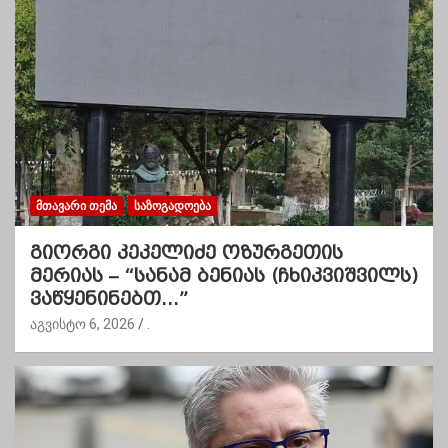
ᲛᲗᲐᲕᲐᲠᲘ ᲗᲔᲛᲐ
ᲡᲐᲖᲝᲒᲐᲓᲝᲔᲑᲐ
გიორგი კეკელიძე ოზურგეთის
მერიას – “სანამ ბენიას (ჩხიკვიშვილს)
ვაწყენინებთ…”
აგვისტო 6, 2026
.