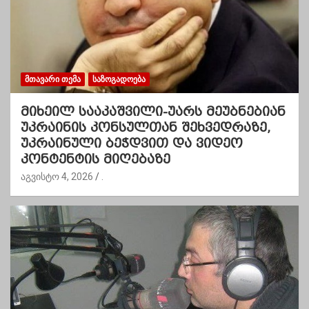
ᲛᲗᲐᲕᲐᲠᲘ ᲗᲔᲛᲐ
ᲡᲐᲖᲝᲒᲐᲓᲝᲔᲑᲐ
მიხეილ სააკაშვილი-უარს მეუბნებიან
უკრაინის კონსულთან შეხვედრაზე,
უკრაინული ბეჭდვით და ვიდეო
კონტენტის მიღებაზე
აგვისტო 4, 2026
.