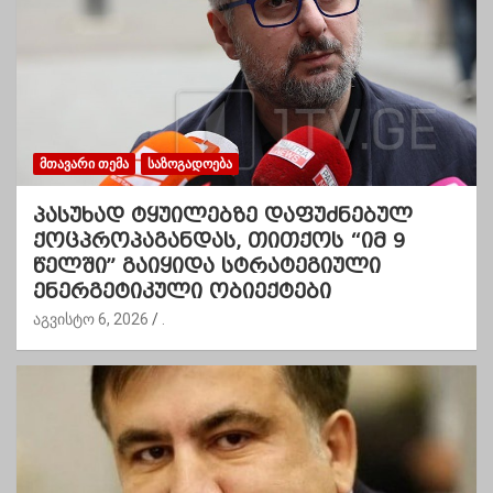
ᲛᲗᲐᲕᲐᲠᲘ ᲗᲔᲛᲐ
ᲡᲐᲖᲝᲒᲐᲓᲝᲔᲑᲐ
პასუხად ტყუილებზე დაფუძნებულ
ქოცპროპაგანდას, თითქოს “იმ 9
წელში” გაიყიდა სტრატეგიული
ენერგეტიკული ობიექტები
აგვისტო 6, 2026
.