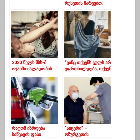
რუსეთის ჩარევით,
ილია მეორის
გადაყენება იგეგმება”
– რელიგიურ
ექსპერტთა ასოციაცია
2020 წელს შსს-მ
“ვინც თქვენს გულს არ
ოჯახში ძალადობის
უფრთხილდება, თქვენ
9144 მსხვერპლი
არ გიმსახურებთ”
გამოავლინა,
საიდანაც 7573 ქალია
რატომ იზრდება
“აიცერი” –
საწვავის ფასი
ოზურგეთის