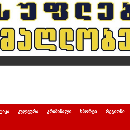
ᲢᲘᲙᲐ
ᲙᲣᲚᲢᲣᲠᲐ
ᲙᲠᲘᲛᲘᲜᲐᲚᲘ
ᲡᲞᲝᲠᲢᲘ
ᲠᲔᲒᲘᲝᲜᲘ