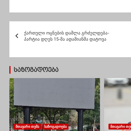
ივანიშვილი”…
ხსენებ
ვაშინ
შეხვე
იმართ
პ
პავილ
ქართული ოცნების დაშლა გრძელდება-
ო
პარტია დღეს 15-მა ადამიანმა დატოვა
ს
ტ
საზოგადოება
ი
ს
ნ
ა
ვ
ᲛᲗᲐᲕᲐᲠᲘ ᲗᲔᲛᲐ
ᲡᲐᲖᲝᲒᲐᲓᲝᲔᲑᲐ
ᲛᲗᲐᲕᲐᲠᲘ ᲗᲔ