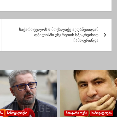
ის გარეშე,
ქვეყნები რუსეთის
გტონში
მავნებლური
დრა არ
ქმედებების შესახებ
ებოდა –
შეხედულებებს
იონისი
იზიარებენ
საქართველოს 6 მოქალაქე ავღანეთიდან
თბილისში უნგრეთის სპეცრეისით
ჩამოფრინდა
ᲛᲐ
ᲡᲐᲖᲝᲒᲐᲓᲝᲔᲑᲐ
ᲛᲗᲐᲕᲐᲠᲘ ᲗᲔᲛᲐ
ᲡᲐᲖᲝᲒᲐᲓᲝᲔᲑᲐ