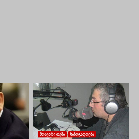
ᲛᲗᲐᲕᲐᲠᲘ ᲗᲔᲛᲐ
ᲡᲐᲖᲝᲒᲐᲓᲝᲔᲑᲐ