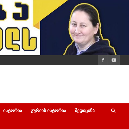
ᲘᲡᲢᲝᲠᲘᲐ
ᲒᲣᲠᲘᲘᲡ ᲘᲡᲢᲝᲠᲘᲐ
ᲛᲔᲓᲘᲪᲘᲜᲐ