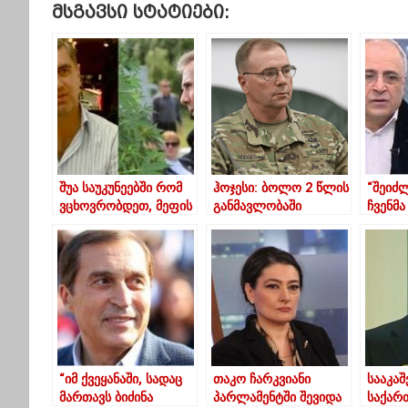
Მსგავსი Სტატიები:
შუა საუკუნეებში რომ
ჰოჯესი: ბოლო 2 წლის
“შეიძ
ვცხოვრობდეთ, მეფის
განმავლობაში
ჩვენმა
გამრთობი იქნებოდა-
საქართველომ
გრანტ
ოქრუაშვილი
დასავლური
40 000
ივანიშვილზე
ინტეგრაციიდან უკან
გამოდ
დახევა დაიწყო
ზილფი
“იმ ქვეყანაში, სადაც
თაკო ჩარკვიანი
სააკა
მართავს ბიძინა
პარლამენტში შევიდა
საქარ