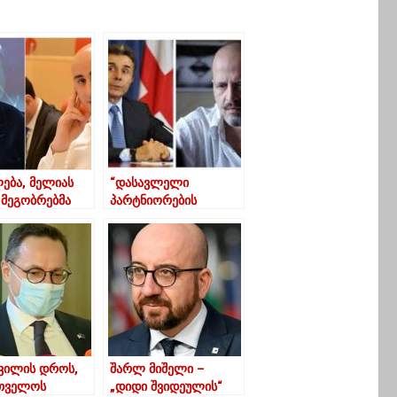
ლება, მელიას
“დასავლელი
 მეგობრებმა
პარტნიორების
ით გადაუხადონ
პოზიცია თუ არ
 და უთხრან,
გამოიხატა
იო”-
საერთაშორისო
მიანი
სანქციებში
ივანიშვილისა და მისი
კლანის წინააღმდეგ,
ამ მხარდაჭერას
ეფექტი არ ექნება”
შვილის დროს,
შარლ მიშელი –
თველოს
„დიდი შვიდეულის“