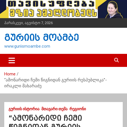
S
k
i
p
პარასკევი, აგვისტო 7, 2026
t
o
გურიის მოამბე
c
o
www.guriismoambe.com
n
t
e
n
Home
t
“ამონარიდი ჩემი წიგნიდან გურიის რესპუბლიკა”-
ირაკლი მახარაძე
ᲒᲣᲠᲘᲘᲡ ᲘᲡᲢᲝᲠᲘᲐ
ᲛᲗᲐᲕᲐᲠᲘ ᲗᲔᲛᲐ
ᲠᲔᲒᲘᲝᲜᲘ
“ამონარიდი ჩემი