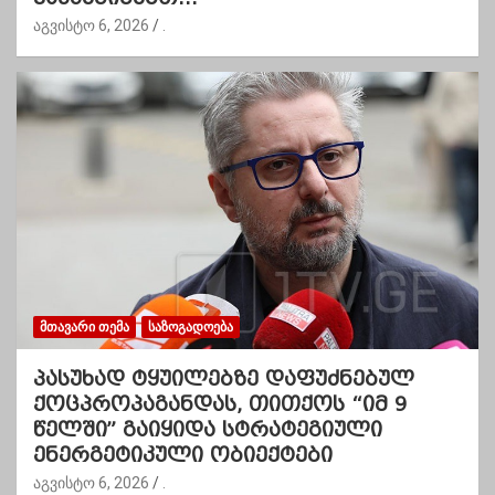
აგვისტო 6, 2026
.
ᲛᲗᲐᲕᲐᲠᲘ ᲗᲔᲛᲐ
ᲡᲐᲖᲝᲒᲐᲓᲝᲔᲑᲐ
პასუხად ტყუილებზე დაფუძნებულ
ქოცპროპაგანდას, თითქოს “იმ 9
წელში” გაიყიდა სტრატეგიული
ენერგეტიკული ობიექტები
აგვისტო 6, 2026
.