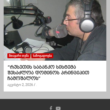
ᲛᲗᲐᲕᲐᲠᲘ ᲗᲔᲛᲐ
ᲡᲐᲖᲝᲒᲐᲓᲝᲔᲑᲐ
“რუსეთის საბანკო სისტემა
შესაძლოა დომინოს პრინციპით
ჩამოშალოს”
აგვისტო 2, 2026
.