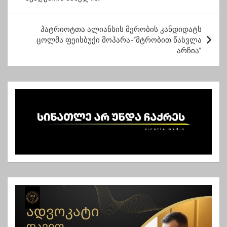
ს
ტ
პატრიოტთა ალიანსის მერობის კანდიდატს
ი
ცოლმა ფეისბუქი მოპარა-“მტრობით წასვლა
ს
არჩია”
ნ
ა
ვ
ი
გ
ა
ც
ი
ა