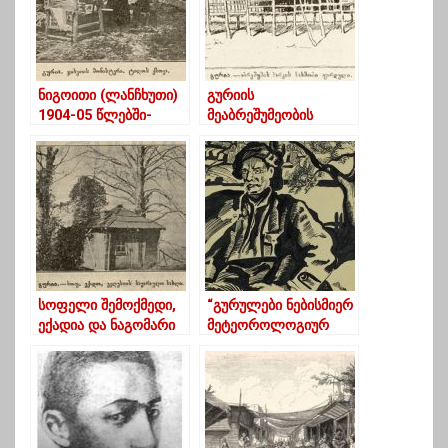
ნიგოითი (ლანჩხუთი)
გურიის
1904-05 წლებში-
მეაბრეშუმეობის
ფოტო ამბავი
ისტორიიდან –
სავაჭრო-სამრეწველო
ამხანაგობა
„შუამავალი“
სოფელი შემოქმედი,
“გურულები ნებისმიერ
ექადია და ნაგომარი
მეტეოროლოგიურ
გასულ
მოვლენაში რაღაც
საუკუნეში(ფოტოამბავ
ნიშანს ხედავენ”
ი)