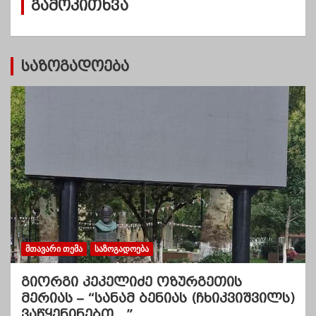
გამოკითხვა
ე
ბ
ი
საზოგადოება
ᲛᲗᲐᲕᲐᲠᲘ ᲗᲔᲛᲐ
ᲡᲐᲖᲝᲒᲐᲓᲝᲔᲑᲐ
გიორგი კეკელიძე ოზურგეთის
მერიას – “სანამ ბენიას (ჩხიკვიშვილს)
ვაწყენინებთ…”