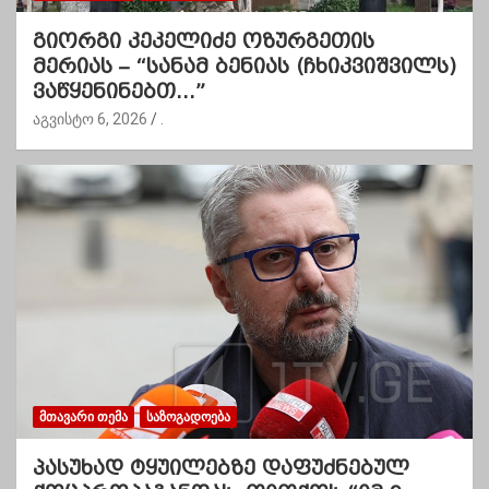
გიორგი კეკელიძე ოზურგეთის
მერიას – “სანამ ბენიას (ჩხიკვიშვილს)
ვაწყენინებთ…”
აგვისტო 6, 2026
.
ᲛᲗᲐᲕᲐᲠᲘ ᲗᲔᲛᲐ
ᲡᲐᲖᲝᲒᲐᲓᲝᲔᲑᲐ
პასუხად ტყუილებზე დაფუძნებულ