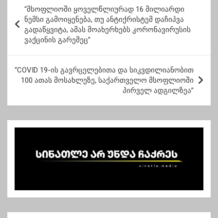
პ
“მსოფლიოში ყოველწლიურად 16 მილიარდი
ო
ნემსი გამოიყენება, თუ ანტიქრისტემ დაჩიპვა
გადაწყვიტა, ამას მოახერხებს კორონავირუსის
ს
ვაქცინის გარეშეც”
ტ
ი
“COVID 19-ის გავრცელებითა და სიკვდილიანობით
ს
100 ათას მოსახლეზე, საქართველო მსოფლიოში
პირველ ადგილზეა”
ნ
ა
ვ
ი
გ
ა
ც
ი