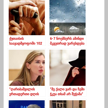
ქუთაისის
6-7 ნოემბერს ამინდი
საავადმყოფოში 102
მკვეთრად უარესდება
წლის
კოვიდინფიცირებული
მკურნალობს
“ღარიბაშვილის
“მე ქალი ვარ და ჩემი
ერთადერთი დღის
ჭკუა თხამ არ შეჭამა”
წესრიგი არის ის, რომ
შური იძიოს „ერთიან