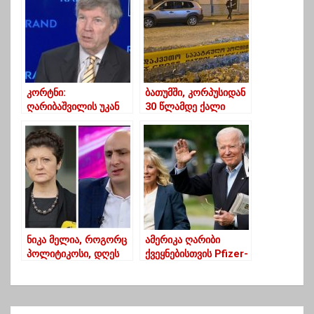
ნაციონალურ
მოძრაობაზე”
კორტნი:
ბათუმში, კორპუსიდან
ღარიბაშვილის უკან
30 წლამდე ქალი
დაბრუნდება
გადმოვარდა
ქართული ოცნების
სისუსტის გამოჩენაა
ნიკა მელია, როგორც
ამერიკა ღარიბი
პოლიტიკოსი, დღეს
ქვეყნებისთვის Pfizer-
არის დასრულებული –
ის 500 მილიონ დოზას
წულუკიანი
შეისყიდის