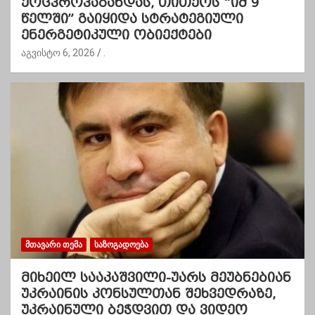
ქოცპროპაგანდას, თითქოს “იმ 9
წელში” გაიყიდა სტრატეგიული
ენერგეტიკული ობიექტები
აგვისტო 6, 2026
.
ᲛᲗᲐᲕᲐᲠᲘ ᲗᲔᲛᲐ
ᲡᲐᲖᲝᲒᲐᲓᲝᲔᲑᲐ
მიხეილ სააკაშვილი-უარს მეუბნებიან
უკრაინის კონსულთან შეხვედრაზე,
უკრაინული ბეჭდვით და ვიდეო