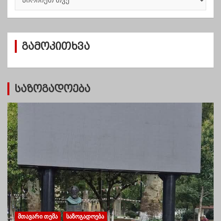
რ
ქ
ი
ვ
გამოკითხვა
ე
ბ
ი
საზოგადოება
ᲛᲗᲐᲕᲐᲠᲘ ᲗᲔᲛᲐ
ᲡᲐᲖᲝᲒᲐᲓᲝᲔᲑᲐ