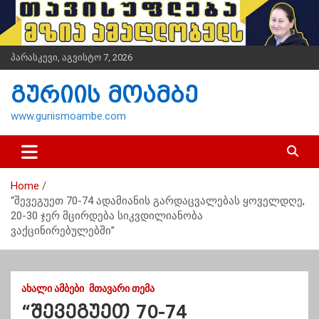
S
k
i
p
პარასკევი, აგვისტო 7, 2026
t
o
გურიის მოამბე
c
o
www.guriismoambe.com
n
t
e
n
Home
t
“შევეგუეთ 70-74 ადამიანის გარდაცვალებას ყოველდღე,
20-30 ჯერ მცირდება სიკვდილიანობა
ვაქცინირებულებში”
ᲐᲮᲐᲚᲘ ᲐᲛᲑᲔᲑᲘ
ᲛᲗᲐᲕᲐᲠᲘ ᲗᲔᲛᲐ
“შევეგუეთ 70-74