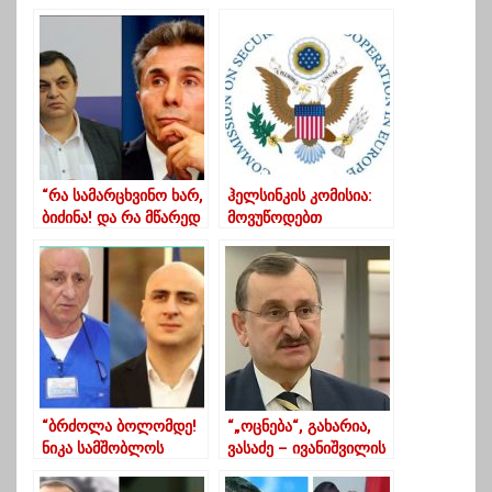
შემთხვევები
აქციას უერთდება
რეკორდულად
გაიზარდა
“რა სამარცხვინო ხარ,
ჰელსინკის კომისია:
ბიძინა! და რა მწარედ
მოვუწოდებთ
დაისჯები!”
საქართველოს
მთავრობას,
გაათავისუფლოს ნიკა
მელია
“ბრძოლა ბოლომდე!
“„ოცნება“, გახარია,
ნიკა სამშობლოს
ვასაძე – ივანიშვილის
სიყვარულისთვისაა და
ახალი პოლიტიკური