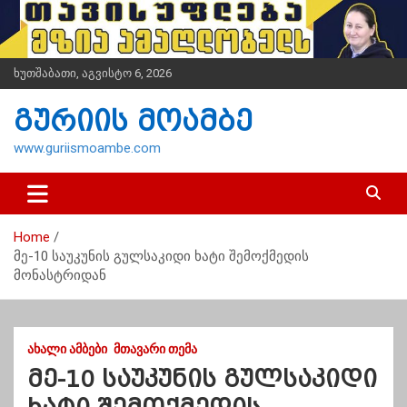
S
k
i
p
ხუთშაბათი, აგვისტო 6, 2026
t
o
გურიის მოამბე
c
o
www.guriismoambe.com
n
t
e
n
Home
t
მე-10 საუკუნის გულსაკიდი ხატი შემოქმედის
მონასტრიდან
ᲐᲮᲐᲚᲘ ᲐᲛᲑᲔᲑᲘ
ᲛᲗᲐᲕᲐᲠᲘ ᲗᲔᲛᲐ
მე-10 საუკუნის გულსაკიდი