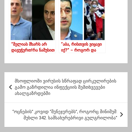
კავებული”-ანზორ
სამება“
მელია დაპატიმრებულ
შვილს მიმართავს
“მელიას მხარს არ
“აბა, რისთვის ვიყავი
დავუჭერთ!რა ნამუსით
იქ?” – როგორ და
უნდა გვთხოვონ ჩვენ,
რისგან “გადაარჩინა”
რომ რომელიმე
პაპუაშვილმა კახა
კანდიდატს
კუჭავა
დავუჭიროთ
პ
მხარი,როცა 6 თვე
მსოფლიოში ვირუსის სწრაფად ცირკულირების
ო
გვლანძღავდა და
გამო გაზრდილია ინფექციის შემთხვევები
ათას უბედურებას
ახალგაზრდებში
ს
გვაბრალებდა”
ტ
“ოცნების” კოვიდ “მენეჯერებს”, როგორც მინიმუმ:
ი
მუხლი 342. სამსახურებრივი გულგრილობა”
ს