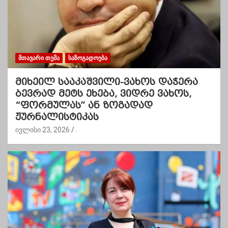
ᲛᲗᲐᲕᲐᲠᲘ ᲗᲔᲛᲐ
ᲡᲐᲖᲝᲒᲐᲓᲝᲔᲑᲐ
მიხეილ სააკაშვილი-ვახოს დაჭერა
ბევრად მეტს ეხება, ვიდრე ვახოს,
“ფორმულას” ან ზოგადად
ჟურნალისტიკას
ივლისი 23, 2026
.