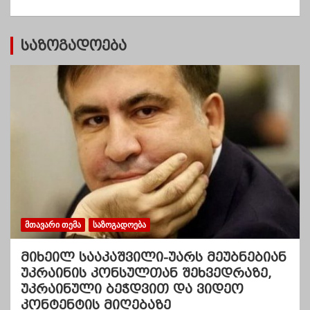
ბ
ი
საზოგადოება
ᲛᲗᲐᲕᲐᲠᲘ ᲗᲔᲛᲐ
ᲡᲐᲖᲝᲒᲐᲓᲝᲔᲑᲐ
მიხეილ სააკაშვილი-უარს მეუბნებიან
უკრაინის კონსულთან შეხვედრაზე,
უკრაინული ბეჭდვით და ვიდეო
კონტენტის მიღებაზე