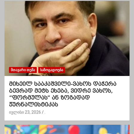
ᲛᲗᲐᲕᲐᲠᲘ ᲗᲔᲛᲐ
ᲡᲐᲖᲝᲒᲐᲓᲝᲔᲑᲐ
მიხეილ სააკაშვილი-ვახოს დაჭერა
ბევრად მეტს ეხება, ვიდრე ვახოს,
“ფორმულას” ან ზოგადად
ჟურნალისტიკას
ივლისი 23, 2026
.