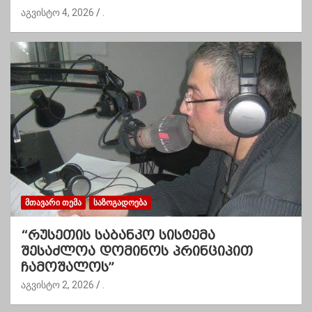
აგვისტო 4, 2026
.
ᲛᲗᲐᲕᲐᲠᲘ ᲗᲔᲛᲐ
ᲡᲐᲖᲝᲒᲐᲓᲝᲔᲑᲐ
“რუსეთის საბანკო სისტემა
შესაძლოა დომინოს პრინციპით
ჩამოშალოს”
აგვისტო 2, 2026
.