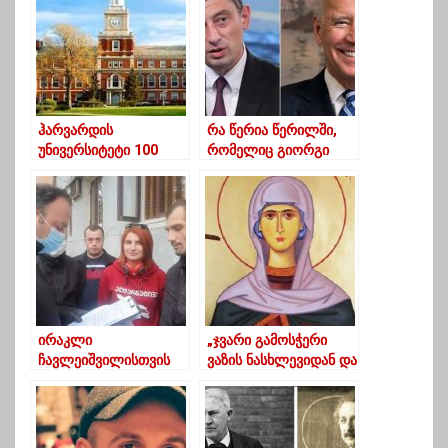
ჰარვარდის
რა წერია წერილში,
უნივერსიტეტი 100
რომელიც გიორგი
უფასო ონლაინ კურსს
გახარიამ აშშ-ს
გთავაზობთ
პრეზიდენტს მისწერა
ირაკლი
„ჯვარი გამოსჭერი
ჩავლეიშვილისთვის
ვაზის ნასხლევიდან და
შეურაცხყოფის
ცხელი ჭრილობა
მიყენების ფაქტზე
თმებით შეუხვიე“ –
შინაგან საქმეთა
დღეს ნინოობაა
სამინისტრომ ერთი