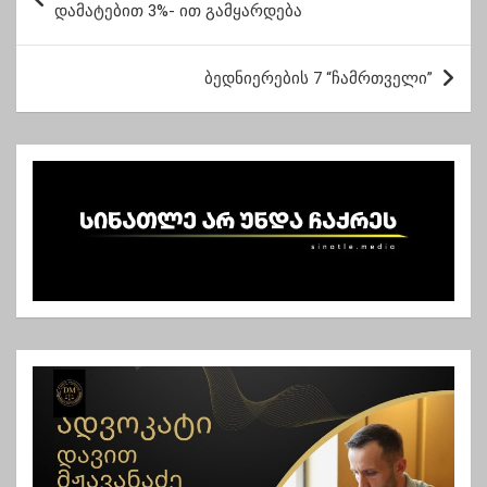
ო
პირებიც
დამატებით 3%- ით გამყარდება
ს
ტ
ბედნიერების 7 “ჩამრთველი”
ი
ს
ნ
ა
ვ
ი
გ
ა
ც
ი
ა