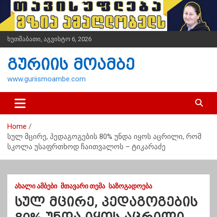
S
k
i
p
ხუთშაბათი, აგვისტო 6, 2026
t
o
გურიის მოამბე
c
o
www.guriismoambe.com
n
t
e
n
Home
t
სულ მცირე, პედაგოგების 80% უნდა იყოს აცრილი, რომ
სკოლა უსაფრთხოდ ჩაითვალოს – ტიკარაძე
ᲐᲮᲐᲚᲘ ᲐᲛᲑᲔᲑᲘ
ᲛᲗᲐᲕᲐᲠᲘ ᲗᲔᲛᲐ
ᲡᲐᲖᲝᲒᲐᲓᲝᲔᲑᲐ
სულ მცირე, პედაგოგების