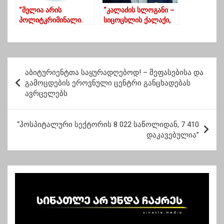
“მელია არის
“კალაძის სლოგანი –
პოლიტკრიმინალი.
სიცოცხლის ქალაქი,
შეზღუდული
გადაიქცა ქალაქად,
ინტელექტუალური
სადაც ჟურნალისტებს
შესაძლებლობების
სცემენ”-დამენია
მქონე
პ
პოლიტკრიმინალი’
აბიტურიენტთა საყურადღებოდ! – შეფასებისა და
ო
გამოცდების ეროვნული ცენტრი განცხადებას
ავრცელებს
ს
ტ
“ჰოსპიტალური სექტორის 8 022 საწოლიდან, 7 410
ი
დაკავებულია”
ს
ნ
ა
ვ
ი