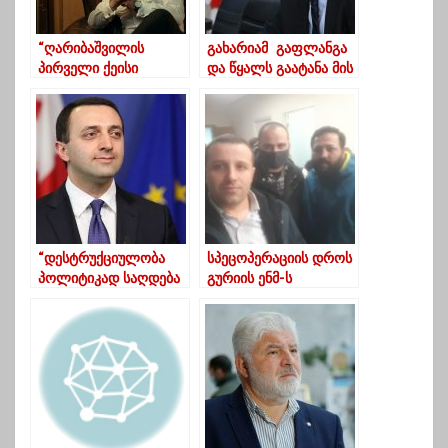
“ღარიბაშვილის
გახარიამ გაფლანგა
პირველი ქეისი
და წყალს გაატანა მის
მელიას დაჭერის
მიმართ ნდობა –
ვალდებულებაა”
სუბარი
“დესტრუქციულობა
სპეცოპერაციის დროს
პოლიტიკად საღდება
გურიის ენმ-ს
ჩვენს დღევანდელ
წარმომადგენლებიდა
რეალობაში და
ნ არავინ დაუკავებიათ
ძალადობა – ლამის
გმირობად”