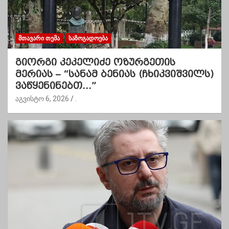
ᲛᲗᲐᲕᲐᲠᲘ ᲗᲔᲛᲐ
ᲡᲐᲖᲝᲒᲐᲓᲝᲔᲑᲐ
გიორგი კეკელიძე ოზურგეთის
მერიას – “სანამ ბენიას (ჩხიკვიშვილს)
ვაწყენინებთ…”
აგვისტო 6, 2026
.