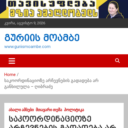
S
k
i
p
კვირა, აგვისტო 9, 2026
t
o
გურიის მოამბე
c
o
www.guriismoambe.com
n
t
e
n
Home
t
საკოორდინაციოზე არჩევნების გადადება არ
განხილულა – ღიბრაძე
ᲐᲮᲐᲚᲘ ᲐᲛᲑᲔᲑᲘ
ᲛᲗᲐᲕᲐᲠᲘ ᲗᲔᲛᲐ
ᲞᲝᲚᲘᲢᲘᲙᲐ
საკოორდინაციოზე