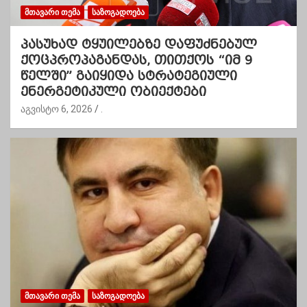
ᲛᲗᲐᲕᲐᲠᲘ ᲗᲔᲛᲐ
ᲡᲐᲖᲝᲒᲐᲓᲝᲔᲑᲐ
პასუხად ტყუილებზე დაფუძნებულ
ქოცპროპაგანდას, თითქოს “იმ 9
წელში” გაიყიდა სტრატეგიული
ენერგეტიკული ობიექტები
აგვისტო 6, 2026
.
ᲛᲗᲐᲕᲐᲠᲘ ᲗᲔᲛᲐ
ᲡᲐᲖᲝᲒᲐᲓᲝᲔᲑᲐ