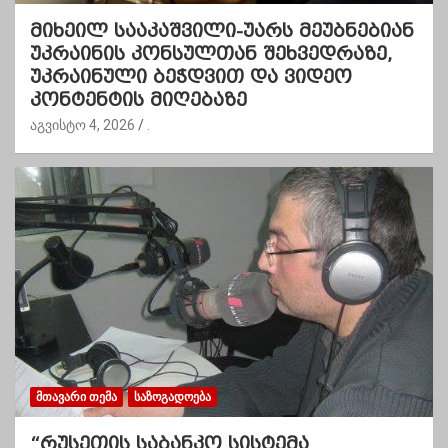
მიხეილ სააკაშვილი-უარს მეუბნებიან
უკრაინის კონსულთან შეხვედრაზე,
უკრაინული ბეჭდვით და ვიდეო
კონტენტის მიღებაზე
აგვისტო 4, 2026
.
ᲛᲗᲐᲕᲐᲠᲘ ᲗᲔᲛᲐ
ᲡᲐᲖᲝᲒᲐᲓᲝᲔᲑᲐ
“რუსეთის საბანკო სისტემა