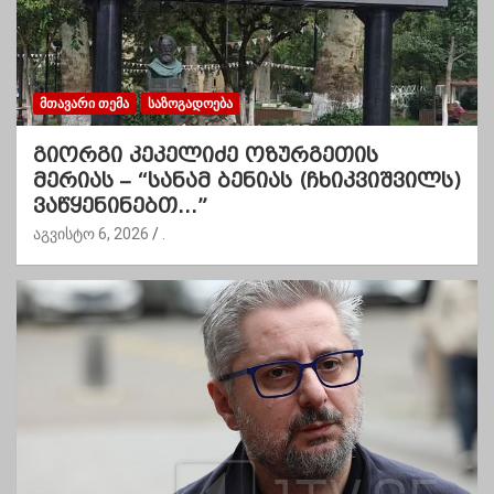
ᲛᲗᲐᲕᲐᲠᲘ ᲗᲔᲛᲐ
ᲡᲐᲖᲝᲒᲐᲓᲝᲔᲑᲐ
გიორგი კეკელიძე ოზურგეთის
მერიას – “სანამ ბენიას (ჩხიკვიშვილს)
ვაწყენინებთ…”
აგვისტო 6, 2026
.