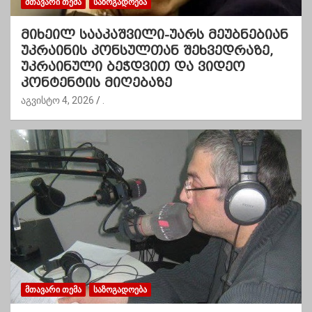
ᲛᲗᲐᲕᲐᲠᲘ ᲗᲔᲛᲐ
ᲡᲐᲖᲝᲒᲐᲓᲝᲔᲑᲐ
მიხეილ სააკაშვილი-უარს მეუბნებიან
უკრაინის კონსულთან შეხვედრაზე,
უკრაინული ბეჭდვით და ვიდეო
კონტენტის მიღებაზე
აგვისტო 4, 2026
.
ᲛᲗᲐᲕᲐᲠᲘ ᲗᲔᲛᲐ
ᲡᲐᲖᲝᲒᲐᲓᲝᲔᲑᲐ