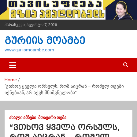
S
k
i
p
პარასკევი, აგვისტო 7, 2026
t
o
გურიის მოამბე
c
o
www.guriismoambe.com
n
t
e
n
Home
t
“ვთხოვ ყველა ორსულს, რომ აიცრან – რომელ თვეში
იქნებიან, არ აქვს მნიშვნელობა”
ᲐᲮᲐᲚᲘ ᲐᲛᲑᲔᲑᲘ
ᲛᲗᲐᲕᲐᲠᲘ ᲗᲔᲛᲐ
“ვთხოვ ყველა ორსულს,