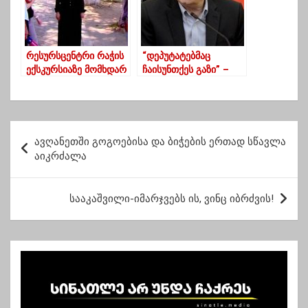
რესურსცენტრი რაჭის
“დეპუტატებმაც
ექსკურსიაზე მომხდარ
ჩაისუნთქეს გაზი” –
უბედურ შემთხვევაზე
ვოლსკი 20 ივნისზე
პასუხისმგებლობას
მშობლებს აკისრებს
პ
ავღანეთში გოგოებისა და ბიჭების ერთად სწავლა
ო
აიკრძალა
ს
ტ
სააკაშვილი-იმარჯვებს ის, ვინც იბრძვის!
ი
ს
ნ
ა
ვ