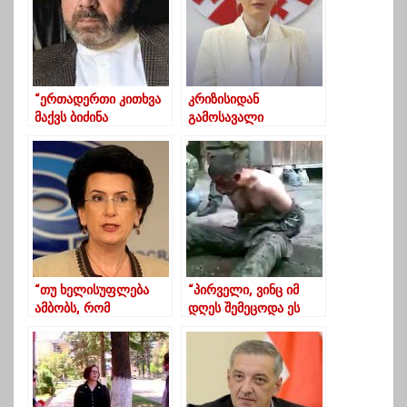
“ერთადერთი კითხვა
კრიზისიდან
მაქვს ბიძინა
გამოსავალი
ივანიშვილთან” –
დამოკიდებულია
მირცხულავა
ხელისუფლების
პოლიტიკურ ნებაზე –
ხატია დეკანოიძე
“თუ ხელისუფლება
“პირველი, ვინც იმ
ამბობს, რომ
დღეს შემეცოდა ეს
ყველაფერს ოპოზიცია
გიორგი ანწუხელიძეა,
მართავს აღიარებს,
ამ ადამიანს
რომ მისი ფასი
გადავუარეთ
ნულია”
ფეხებით”