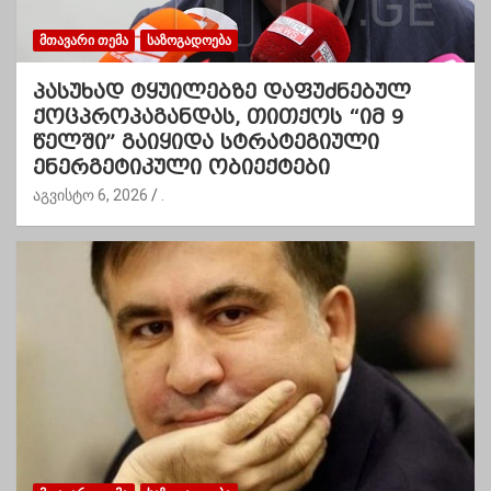
ᲛᲗᲐᲕᲐᲠᲘ ᲗᲔᲛᲐ
ᲡᲐᲖᲝᲒᲐᲓᲝᲔᲑᲐ
პასუხად ტყუილებზე დაფუძნებულ
ქოცპროპაგანდას, თითქოს “იმ 9
წელში” გაიყიდა სტრატეგიული
ენერგეტიკული ობიექტები
აგვისტო 6, 2026
.