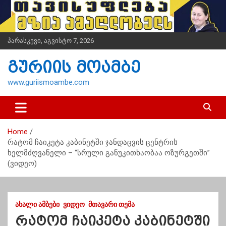
S
k
i
p
პარასკევი, აგვისტო 7, 2026
t
o
გურიის მოამბე
c
o
www.guriismoambe.com
n
t
e
n
Home
t
რატომ ჩაიკეტა კაბინეტში ჯანდაცვის ცენტრის
ხელმძღვანელი – “სრული განუკითხაობაა ოზურგეთში”
(ვიდეო)
ᲐᲮᲐᲚᲘ ᲐᲛᲑᲔᲑᲘ
ᲕᲘᲓᲔᲝ
ᲛᲗᲐᲕᲐᲠᲘ ᲗᲔᲛᲐ
რატომ ჩაიკეტა კაბინეტში