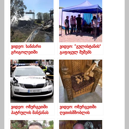
– ვიდეო
უკომენტაროდ
ვიდეო: ხანძარი
ვიდეო: “გულისტანის”
გრიგოლეთში
გაფიცულ მუშებს
ლიკვიდირებულია
“ბორჯომის” ქარხნის
გაფიცულებიც
შეუერთდნენ
ვიდეო: ოზურგეთში
ვიდეო: ოზურგეთში
პატრულის მანქანას
ღვთისმშობლის
გლეხი თავს ნაჯახით
მიძინების ტაძარი
დაესხა
დაარბიეს