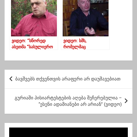
ვიდეო: “სწორედ
ვიდეო: სმს,
ასეთმა “სასულიერო
რომელმაც
პირებმა” შვა
იზოლატორის
“ბოლშევიზმი”
უფროსს სამსახური
დააკარგვინა – შსს-ში
პოლიტიკური ნიშნით
პ
წმენდა გრძელდება
ბავშვებს თქვენთვის არაფერი არ დაუშავებიათ
ო
ს
გურიაში პისიარტესტების აღება შეჩერებულია –
ტ
“ესენი ადამიანები არ არიან” (ვიდეო)
ი
ს
ნ