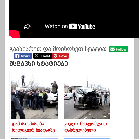
გააზიარეთ და მოიწონეთ სტატია:
Მსგავსი Სტატიები:
დაპირისპირება
ვიდეო: მსხვერპლით
რელიგიურ ნიადაგზე
დასრულებული
(ჩოხატაური; ბუკნარი)
ავარია ოზურგეთში