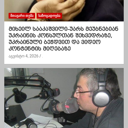
ᲛᲗᲐᲕᲐᲠᲘ ᲗᲔᲛᲐ
ᲡᲐᲖᲝᲒᲐᲓᲝᲔᲑᲐ
მიხეილ სააკაშვილი-უარს მეუბნებიან
უკრაინის კონსულთან შეხვედრაზე,
უკრაინული ბეჭდვით და ვიდეო
კონტენტის მიღებაზე
აგვისტო 4, 2026
.