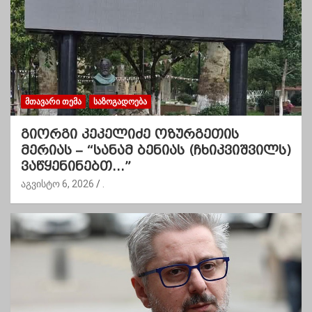
ᲛᲗᲐᲕᲐᲠᲘ ᲗᲔᲛᲐ
ᲡᲐᲖᲝᲒᲐᲓᲝᲔᲑᲐ
გიორგი კეკელიძე ოზურგეთის
მერიას – “სანამ ბენიას (ჩხიკვიშვილს)
ვაწყენინებთ…”
აგვისტო 6, 2026
.