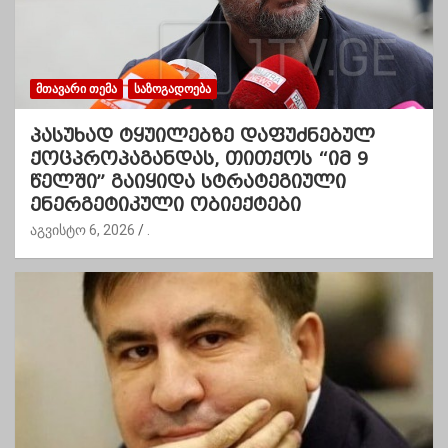
ᲛᲗᲐᲕᲐᲠᲘ ᲗᲔᲛᲐ
ᲡᲐᲖᲝᲒᲐᲓᲝᲔᲑᲐ
პასუხად ტყუილებზე დაფუძნებულ
ქოცპროპაგანდას, თითქოს “იმ 9
წელში” გაიყიდა სტრატეგიული
ენერგეტიკული ობიექტები
აგვისტო 6, 2026
.