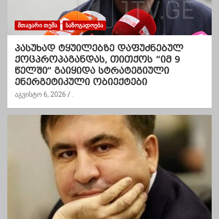
ᲛᲗᲐᲕᲐᲠᲘ ᲗᲔᲛᲐ
ᲡᲐᲖᲝᲒᲐᲓᲝᲔᲑᲐ
პასუხად ტყუილებზე დაფუძნებულ
ქოცპროპაგანდას, თითქოს “იმ 9
წელში” გაიყიდა სტრატეგიული
ენერგეტიკული ობიექტები
აგვისტო 6, 2026
.