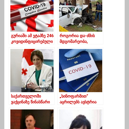
ოქრუაშვილი
გურიაში ამ ეტაპზე 246
როგორია და-ძმის
კოვიდინფიცირებული
მდგომარეობა,
ა
რომლებიც გუშინ
დედასთან ერთად
ავარიაში მოყვნენ
საქართველოში
„სინოფარმით“
ვაქცინაზე წინასწარი
აცრილებს ავსტრია
საყოველთაო
სავალდებულო
რეგისტრაცია იწყება
კარანტინის გარეშე
მიიღებს