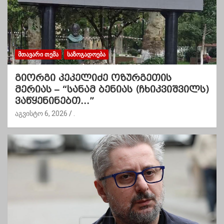
ᲛᲗᲐᲕᲐᲠᲘ ᲗᲔᲛᲐ
ᲡᲐᲖᲝᲒᲐᲓᲝᲔᲑᲐ
გიორგი კეკელიძე ოზურგეთის
მერიას – “სანამ ბენიას (ჩხიკვიშვილს)
ვაწყენინებთ…”
აგვისტო 6, 2026
.