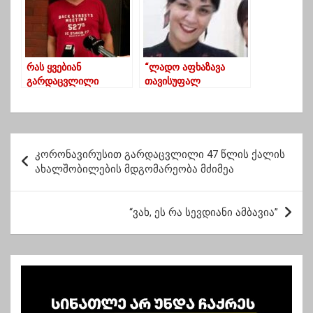
რას ყვებიან
“ლადო აფხაზავა
გარდაცვლილი
თავისუფალ
ბრუკის მეზობლები
აზროვნებას ასწავლის
ბავშვებს, რომ ექვთიმე
და ბიძო არ აერიოთ”
პ
კორონავირუსით გარდაცვლილი 47 წლის ქალის
ო
ახალშობილების მდგომარეობა მძიმეა
ს
ტ
“ვახ, ეს რა სევდიანი ამბავია”
ი
ს
ნ
ა