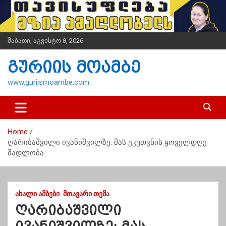
S
k
i
p
შაბათი, აგვისტო 8, 2026
t
o
გურიის მოამბე
c
o
www.guriismoambe.com
n
t
e
n
Home
t
ღარიბაშვილი ივანიშვილზე: მას ეკუთვნის ყოველდღე
მადლობა
ᲐᲮᲐᲚᲘ ᲐᲛᲑᲔᲑᲘ
ᲛᲗᲐᲕᲐᲠᲘ ᲗᲔᲛᲐ
ღარიბაშვილი