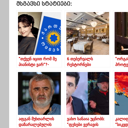
Მსგავსი Სტატიები:
“თქვენ იცით რომ მე
6 თებერვალს
“ორგა
პიანისტი ვარ”?-
რესტორნები
პროტე
ელისო ბოლქვაძე
თვითნებურად
რურუა
გაიხსნება
მიმარ
აფგან მუხთარლის
ვახო სანაია უცნობს:
კალიფ
დაზარალებულის
“ფეხები ვერავის
“სიკვ