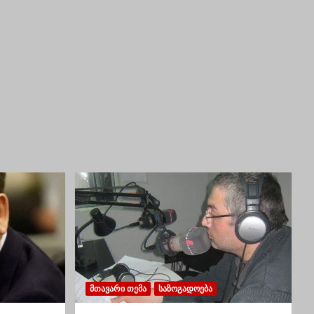
ᲛᲗᲐᲕᲐᲠᲘ ᲗᲔᲛᲐ
ᲡᲐᲖᲝᲒᲐᲓᲝᲔᲑᲐ