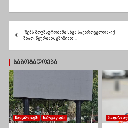
სტატუსი მიენიჭა
მოსჭამოთ ძირში,
რამდე
თქვე ფარჩაკებო”
+54.4
ცელსი
დაფიქ
პ
“ჩემს მოგზაურობაში სხვა საქართველოა-იქ
ო
შიათ, წყურიათ, ეშინიათ”…
ს
ტ
საზოგადოება
ი
ს
ნ
ა
ვ
ᲛᲗᲐᲕᲐᲠᲘ ᲗᲔᲛᲐ
ᲡᲐᲖᲝᲒᲐᲓᲝᲔᲑᲐ
ᲛᲗᲐᲕᲐᲠᲘ ᲗᲔ