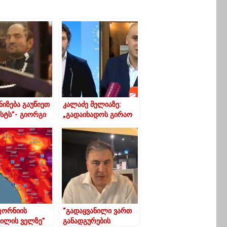
ნიზება გაუწიეთ
კალაძე მელიაზე:
სტს”- გიორგი
„გადაიხადოს გირაო
 ემიგრანტებს
და დღესვე გამოვა
თავს
გარეთ“
ორნიის
“გადაყვანილი ვართ
დილის ველზე”
განადგურების