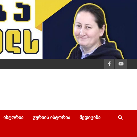
ᲘᲡᲢᲝᲠᲘᲐ
ᲒᲣᲠᲘᲘᲡ ᲘᲡᲢᲝᲠᲘᲐ
ᲛᲔᲓᲘᲪᲘᲜᲐ