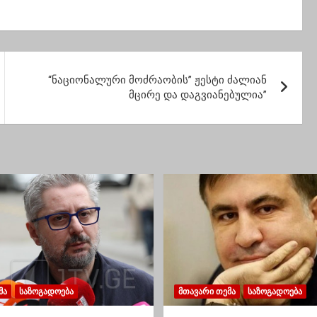
ნიმე დღის წინ
რეჟიმში”
 გრადუსი
უსით სიცხე
სირდა
“ნაციონალური მოძრაობის” ჟესტი ძალიან
მცირე და დაგვიანებულია”
ᲛᲐ
ᲡᲐᲖᲝᲒᲐᲓᲝᲔᲑᲐ
ᲛᲗᲐᲕᲐᲠᲘ ᲗᲔᲛᲐ
ᲡᲐᲖᲝᲒᲐᲓᲝᲔᲑᲐ