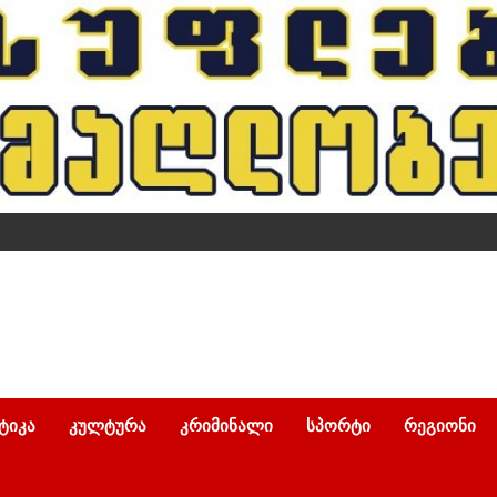
ᲢᲘᲙᲐ
ᲙᲣᲚᲢᲣᲠᲐ
ᲙᲠᲘᲛᲘᲜᲐᲚᲘ
ᲡᲞᲝᲠᲢᲘ
ᲠᲔᲒᲘᲝᲜᲘ