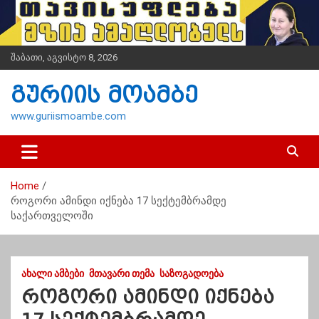
S
k
i
p
შაბათი, აგვისტო 8, 2026
t
o
გურიის მოამბე
c
o
www.guriismoambe.com
n
t
e
n
Home
t
როგორი ამინდი იქნება 17 სექტემბრამდე
საქართველოში
ᲐᲮᲐᲚᲘ ᲐᲛᲑᲔᲑᲘ
ᲛᲗᲐᲕᲐᲠᲘ ᲗᲔᲛᲐ
ᲡᲐᲖᲝᲒᲐᲓᲝᲔᲑᲐ
როგორი ამინდი იქნება