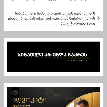
ო
ს
სააკაშვილი სამხედროებს: თქვენ ივანიშვილს
ტ
ეზიზღებით…მას აქვს ტაქტიკა, რომ საქართველოს
არ გვჭირდება ჯარი
ი
ს
ნ
ა
ვ
ი
გ
ა
ც
ი
ა