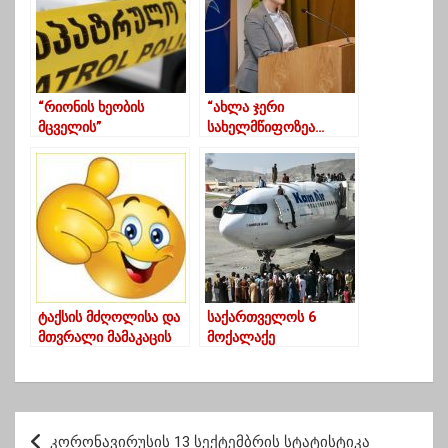
“რიონის ხეობის
“ახლა ჯერი
მცველის”
სახელმწიფოზეა…
დასაკავებლად
ნინოწმინდის
ჩატარებულმა
პანსიონზე მათ ყველა
ოპერაცია სროლის
საჭირო ინფორმაცია
თანხლებით ჩაიარა
აქვთ”
ტაქსის მძღოლისა და
საქართველოს 6
მთვრალი მამაკაცის
მოქალაქე
ამბავი-გურული
ავღანეთიდან
იუმორი
თბილისში უნგრეთის
სპეცრეისით
ჩამოფრინდა
პ
კორონავირუსის 13 სექტემბრის სტატისტიკა