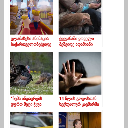
ულამაზესი ანიმაცია
ქვეყანაში ყოველი
საქართველოზე(ვიდე
მეშვიდე ადამიანი
ო)
შიმშილობს
“ჩემს ინდაურებს
14 წლის გოგოსთან
უფრო მეტი ჭკუა
სექსუალურ კავშირში
აქვთ”… როგორ
ბრალდებულს
აფასებს მოსახლეობა
სააპელაციომ გირაო
“ოცნებას”
პატიმრობით
შეუცვალა