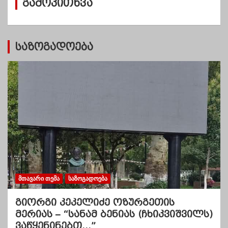
გამოკითხვა
ე
ბ
ი
საზოგადოება
ᲛᲗᲐᲕᲐᲠᲘ ᲗᲔᲛᲐ
ᲡᲐᲖᲝᲒᲐᲓᲝᲔᲑᲐ
გიორგი კეკელიძე ოზურგეთის
მერიას – “სანამ ბენიას (ჩხიკვიშვილს)
ვაწყენინებთ…”