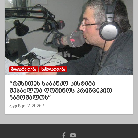
ᲛᲗᲐᲕᲐᲠᲘ ᲗᲔᲛᲐ
ᲡᲐᲖᲝᲒᲐᲓᲝᲔᲑᲐ
“რუსეთის საბანკო სისტემა
შესაძლოა დომინოს პრინციპით
ჩამოშალოს”
აგვისტო 2, 2026
.