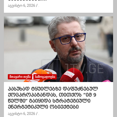
აგვისტო 6, 2026
.
ᲛᲗᲐᲕᲐᲠᲘ ᲗᲔᲛᲐ
ᲡᲐᲖᲝᲒᲐᲓᲝᲔᲑᲐ
პასუხად ტყუილებზე დაფუძნებულ
ქოცპროპაგანდას, თითქოს “იმ 9
წელში” გაიყიდა სტრატეგიული
ენერგეტიკული ობიექტები
აგვისტო 6, 2026
.