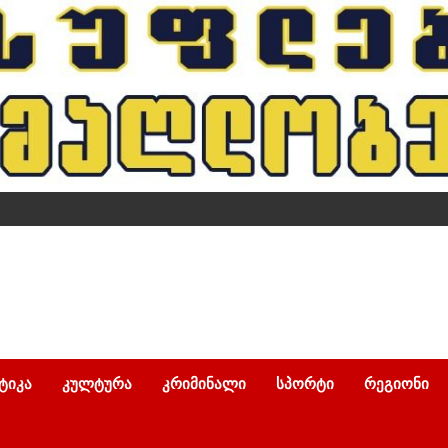
ᲢᲘᲙᲐ
ᲙᲣᲚᲢᲣᲠᲐ
ᲙᲠᲘᲛᲘᲜᲐᲚᲘ
ᲡᲞᲝᲠᲢᲘ
ᲠᲔᲒᲘᲝᲜᲘ