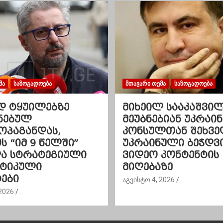
ᲛᲐ
ᲡᲐᲖᲝᲒᲐᲓᲝᲔᲑᲐ
ᲛᲗᲐᲕᲐᲠᲘ ᲗᲔᲛᲐ
ᲡᲐᲖᲝᲒᲐᲓᲝᲔᲑᲐ
დ ტყუილებზე
მიხეილ სააკაშვი
ნებულ
მეუბნებიან უკრაინ
ოპაგანდას,
კონსულთან შეხვე
 “იმ 9 წელში”
უკრაინული ბეჭდვ
და სტრატეგიული
ვიდეო კონტენტის
ეტიკული
მიღებაზე
ები
აგვისტო 4, 2026
.
2026
.