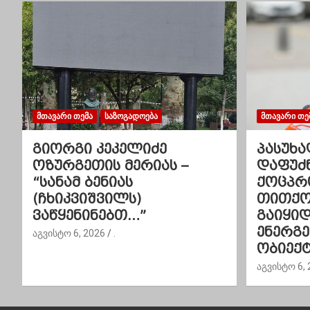
ს
ნ
ა
ვ
ᲛᲗᲐᲕᲐᲠᲘ ᲗᲔᲛᲐ
ᲡᲐᲖᲝᲒᲐᲓᲝᲔᲑᲐ
ᲛᲗᲐᲕᲐᲠᲘ ᲗᲔ
ი
გიორგი კეკელიძე
პასუხა
გ
ოზურგეთის მერიას –
დაფუძ
“სანამ ბენიას
ქოცპრ
ა
(ჩხიკვიშვილს)
თითქოს
ვაწყენინებთ…”
გაიყი
ც
ენერგ
აგვისტო 6, 2026
.
ი
ობიექტ
აგვისტო 6, 
ა