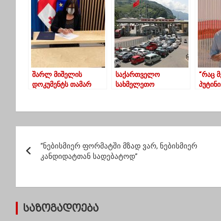
დაკავშირებით
ოპოზი
განცხადებას
პარლა
ავრცელებს
შევიდ
შარლ მიშელის
საქართველო
“რაც მ
დოკუმენტს თამარ
სახმელეთო
პუტინ
კორძაიამ ხელი
საზღვრებს დღეიდან
შეძლე
მოაწერა
გახსნის
პ
“ნებისმიერ ფორმატში მზად ვარ, ნებისმიერ
ო
კანდიდატთან სადებატოდ”
ს
ტ
საზოგადოება
ი