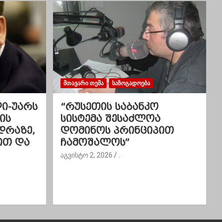
ᲛᲗᲐᲕᲐᲠᲘ ᲗᲔᲛᲐ
ᲡᲐᲖᲝᲒᲐᲓᲝᲔᲑᲐ
ლი-უარს
“რუსეთის საბანკო
ის
სისტემა შესაძლოა
დრაზე,
დომინოს პრინციპით
ით და
ჩამოშალოს”
აგვისტო 2, 2026
.