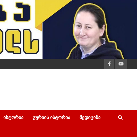
ᲘᲡᲢᲝᲠᲘᲐ
ᲒᲣᲠᲘᲘᲡ ᲘᲡᲢᲝᲠᲘᲐ
ᲛᲔᲓᲘᲪᲘᲜᲐ