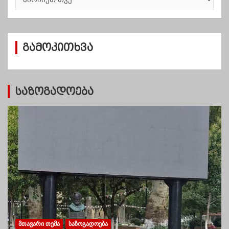
რ
ქ
ი
ვ
გამოკითხვა
ე
ბ
ი
საზოგადოება
ᲛᲗᲐᲕᲐᲠᲘ ᲗᲔᲛᲐ
ᲡᲐᲖᲝᲒᲐᲓᲝᲔᲑᲐ