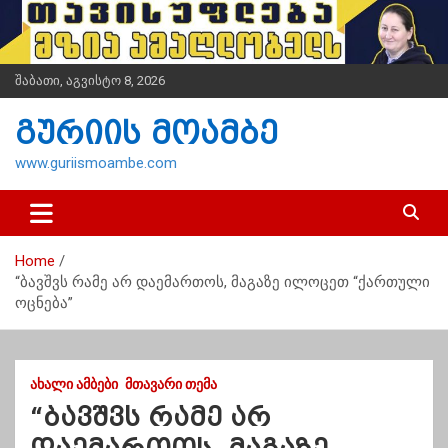
S
k
i
p
შაბათი, აგვისტო 8, 2026
t
o
გურიის მოამბე
c
o
www.guriismoambe.com
n
t
e
n
Home
t
“ბავშვს რამე არ დაემართოს, მაგაზე ილოცეთ “ქართული
ოცნება”
ᲐᲮᲐᲚᲘ ᲐᲛᲑᲔᲑᲘ
ᲛᲗᲐᲕᲐᲠᲘ ᲗᲔᲛᲐ
“ბავშვს რამე არ