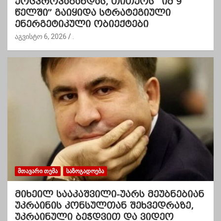
ქოცპროპაგანდას, თითქოს “იმ 9
წელში” გაიყიდა სტრატეგიული
ენერგეტიკული ობიექტები
აგვისტო 6, 2026
.
ᲛᲗᲐᲕᲐᲠᲘ ᲗᲔᲛᲐ
ᲡᲐᲖᲝᲒᲐᲓᲝᲔᲑᲐ
მიხეილ სააკაშვილი-უარს მეუბნებიან
უკრაინის კონსულთან შეხვედრაზე,
უკრაინული ბეჭდვით და ვიდეო