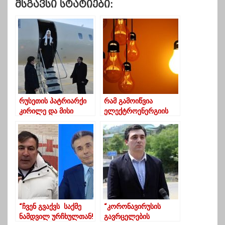
Მსგავსი Სტატიები:
რუსეთის პატრიარქი
რამ გამოიწვია
კირილე და მისი
ელექტროენერგიის
ქონება:
მასობრივი გათიშვა
თვითმფრინავი, იახტა
გურიასა და სხვა
და მატარებელიც კი!
რეგიონებში
“ჩვენ გვაქვს საქმე
“კორონავირუსის
ნამდვილ ურჩხულთან!
გავრცელების