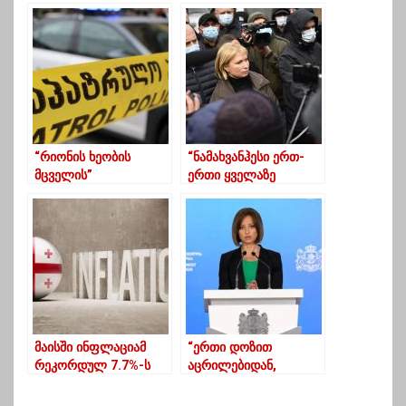
ისე არავის არ
პრევენციის ერთ-ერთი
ეზიზღება ქართველი
ძლიერი ბერკეტი
ხალხი,როგორც
ღამით
ივანიშვილს”
გადაადგილების
შეზღუდვაა”
“რიონის ხეობის
“ნამახვანჰესი ერთ-
მცველის”
ერთი ყველაზე
დასაკავებლად
კარგად შესწავლილი
ჩატარებულმა
პროექტია”-მთავრობა
ოპერაცია სროლის
კვლევებს აქვეყნებს
თანხლებით ჩაიარა
მაისში ინფლაციამ
“ერთი დოზით
რეკორდულ 7.7%-ს
აცრილებიდან,
მიაღწია
კლინიკაში მოხვდა
2.85%, ორი დოზით