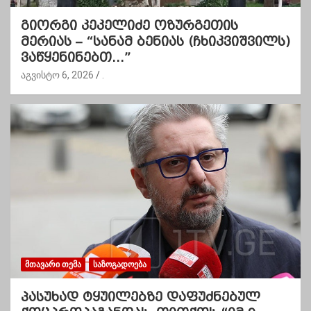
გიორგი კეკელიძე ოზურგეთის
მერიას – “სანამ ბენიას (ჩხიკვიშვილს)
ვაწყენინებთ…”
აგვისტო 6, 2026
.
ᲛᲗᲐᲕᲐᲠᲘ ᲗᲔᲛᲐ
ᲡᲐᲖᲝᲒᲐᲓᲝᲔᲑᲐ
პასუხად ტყუილებზე დაფუძნებულ