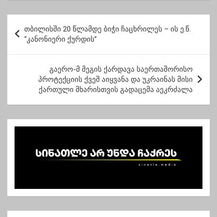
აცრილებში – 2.13%”
პ
თბილისში 20 წლამდე ბიჭი ჩაცხრილეს – ის ე.წ.
ო
“კანონიერი ქურდის”
ს
ტ
გაერო-მ მეგის ქარდავა საერთაშორისო
პროტექციის ქვეშ აიყვანა და უკრაინას მისი
ი
ქართული მხარისთვის გადაცემა აეკრძალა
ს
ნ
ა
ვ
ი
გ
ა
ც