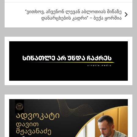
ს
ტ
“ვითხოვ, აჩვენონ ლევან აბლოთიას მიწაზე
დანარცხების კადრი” – ბექა ყორშია
ი
ს
ნ
ა
ვ
ი
გ
ა
ც
ი
ა