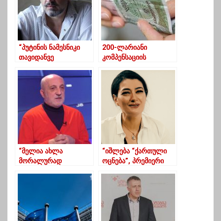
“პუტინის ნამესნიკი
200-ლარიანი
თავიდანვე
კომპენსაციის
განწყობილი იყო
გაცემისთვის
ცალსახად ჩაეშალა
განცხადების მიღების
მოლაპარაკებები
ვადა დღეს იწურება
კრემლის ბრძანებით”
“მელია ახლა
“იშლება “ქართული
მორალურად
ოცნება”, პრემიერი
აბსოლუტურად
გაექცათ, თალაკვაძე
გამართულია”
მოხსნეს, გაუშვეს, შენ
სად მირბიხარ დროზე
ადრე ხელს რომ
აწერ?