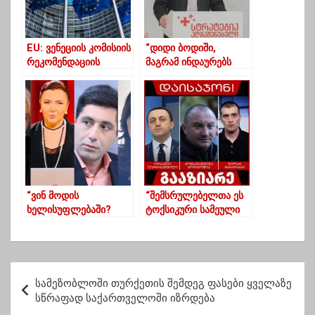
EU: ვენეციის კომისიის
“დიდი ბოდიში,
რეკომენდაციის
მაგრამ ინდაურებს
უგულებელყოფა EU-ს
აბარიათ ჩვენი
ფინანსურ
ჯანდაცვა”
დახმარებაზე ცუდად
იმოქმედებს
“ვინ მოდის
“შემსრულებელთა ეს
ხელისუფლებაში?
ტოქსიკური სამეული
ვახო? ინგა? ნინო?..”-
საფრთხეს უქმნის და
ნანუკა ჟორჟოლიანი
წამლავს
ქვეყანას,ტოქსიკური
სამეული უნდა
პ
დაისაჯოს!”-ნიკა
სამეზობლოში თურქეთის შემდეგ ფასები ყველაზე
ო
მელია
სწრაფად საქართველოში იზრდება