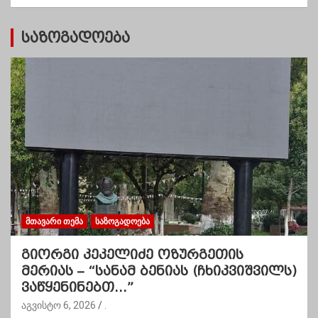
ი
საზოგადოება
ᲛᲗᲐᲕᲐᲠᲘ ᲗᲔᲛᲐ
ᲡᲐᲖᲝᲒᲐᲓᲝᲔᲑᲐ
გიორგი კეკელიძე ოზურგეთის
მერიას – “სანამ ბენიას (ჩხიკვიშვილს)
ვაწყენინებთ…”
აგვისტო 6, 2026
.