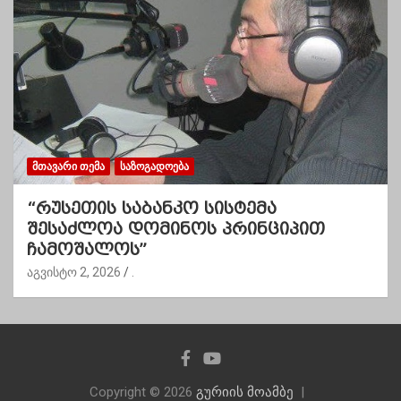
ᲛᲗᲐᲕᲐᲠᲘ ᲗᲔᲛᲐ
ᲡᲐᲖᲝᲒᲐᲓᲝᲔᲑᲐ
“რუსეთის საბანკო სისტემა
შესაძლოა დომინოს პრინციპით
ჩამოშალოს”
აგვისტო 2, 2026
.
Copyright © 2026
გურიის მოამბე