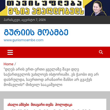
S
k
i
p
პარასკევი, აგვისტო 7, 2026
t
o
გურიის მოამბე
c
o
www.guriismoambe.com
n
t
e
n
Home
t
“დღეს არის ერთ-ერთი ყველაზე შავი დღე
საქართველოს უახლოეს ისტორიაში…ეს ჭაობი თუ არ
დასრულდა, საერთოდ არანაირი შანსი არ გვაქვს
მომავლის!”-მიხეილ სააკაშვილი
ᲐᲮᲐᲚᲘ ᲐᲛᲑᲔᲑᲘ
ᲛᲗᲐᲕᲐᲠᲘ ᲗᲔᲛᲐ
ᲞᲝᲚᲘᲢᲘᲙᲐ