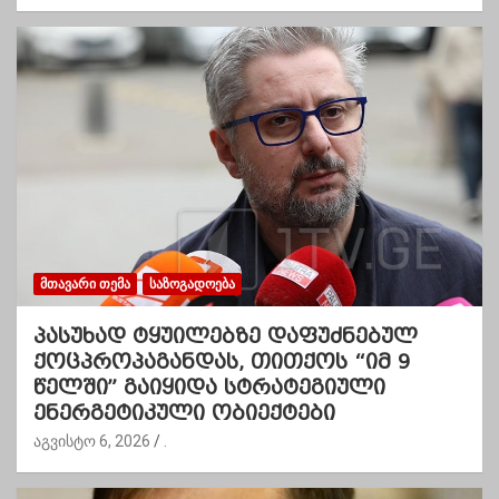
ᲛᲗᲐᲕᲐᲠᲘ ᲗᲔᲛᲐ
ᲡᲐᲖᲝᲒᲐᲓᲝᲔᲑᲐ
პასუხად ტყუილებზე დაფუძნებულ
ქოცპროპაგანდას, თითქოს “იმ 9
წელში” გაიყიდა სტრატეგიული
ენერგეტიკული ობიექტები
აგვისტო 6, 2026
.