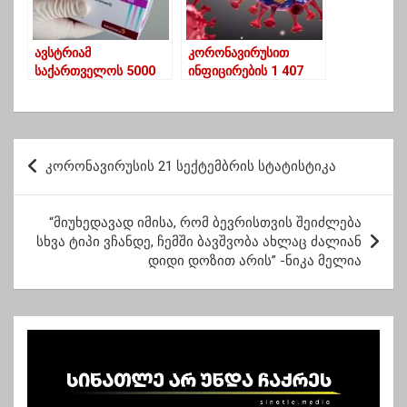
გვინდაო”
ავსტრიამ
კორონავირუსით
საქართველოს 5000
ინფიცირების 1 407
დოზა „ასტრაზენეკას“
ახალი შემთხვევა
ვაქცინა აჩუქა
გამოვლინდა
პ
კორონავირუსის 21 სექტემბრის სტატისტიკა
ო
ს
“მიუხედავად იმისა, რომ ბევრისთვის შეიძლება
ტ
სხვა ტიპი ვჩანდე, ჩემში ბავშვობა ახლაც ძალიან
დიდი დოზით არის” -ნიკა მელია
ი
ს
ნ
ა
ვ