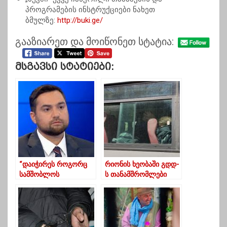
პროგრამების ინსტრუქციები ნახეთ
ბმულზე:
http://buki.ge/
გააზიარეთ და მოიწონეთ სტატია:
Მსგავსი Სტატიები:
“დაიჭირეს როგორც
რიონის ხეობაში გდდ-
სამშობლოს
ს თანამშრომლები
მოღალატეები,
შეიყვანეს –
გამოვლენ როგორც
მობილიზებულია
გმირები”
სპეცტექნიკა