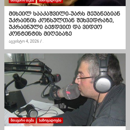
ᲛᲗᲐᲕᲐᲠᲘ ᲗᲔᲛᲐ
ᲡᲐᲖᲝᲒᲐᲓᲝᲔᲑᲐ
მიხეილ სააკაშვილი-უარს მეუბნებიან
უკრაინის კონსულთან შეხვედრაზე,
უკრაინული ბეჭდვით და ვიდეო
კონტენტის მიღებაზე
აგვისტო 4, 2026
.
ᲛᲗᲐᲕᲐᲠᲘ ᲗᲔᲛᲐ
ᲡᲐᲖᲝᲒᲐᲓᲝᲔᲑᲐ