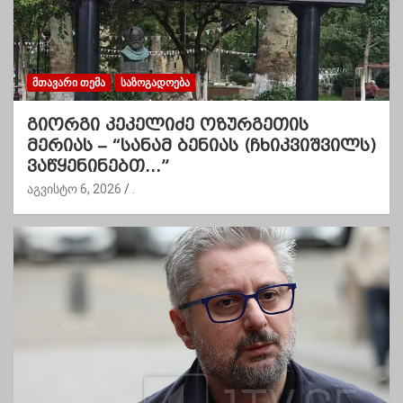
ᲛᲗᲐᲕᲐᲠᲘ ᲗᲔᲛᲐ
ᲡᲐᲖᲝᲒᲐᲓᲝᲔᲑᲐ
გიორგი კეკელიძე ოზურგეთის
მერიას – “სანამ ბენიას (ჩხიკვიშვილს)
ვაწყენინებთ…”
აგვისტო 6, 2026
.