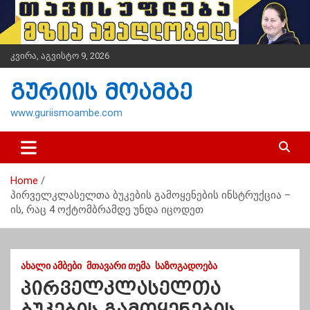
S
k
i
p
კვირა, აგვისტო 9, 2026
t
o
გურიის მოამბე
c
o
www.guriismoambe.com
n
t
e
n
Home
t
პირველკლასელთა ბუკების გამოყენების ინსტრუქცია –
ის, რაც 4 ოქტომბრამდე უნდა იცოდეთ
ᲐᲮᲐᲚᲘ ᲐᲛᲑᲔᲑᲘ
ᲛᲗᲐᲕᲐᲠᲘ ᲗᲔᲛᲐ
ᲡᲐᲖᲝᲒᲐᲓᲝᲔᲑᲐ
პირველკლასელთა