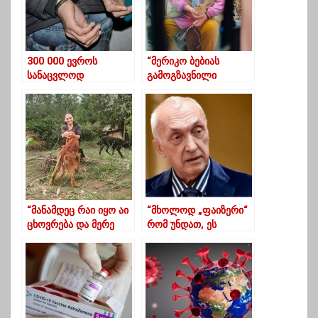
300 000 ევროს
“მერიკო ბებიას
სანაცვლოდ
გამოგზავნილი
რადიოაქტიური
წერილს
ნივთიერების
სტუდენტობისას თან
გასაღების ფაქტზე 2
ახლდა ცალკე
პირია დაკავებული
ფურცლად,
უსათაუროდ,
უბრალოდ ასე..”
“მანამდეც რაი იყო აი
“მხოლოდ „ფაიზერი“
ცხოვრება და მერე
რომ უნდათ, ეს
გავძაღლდი თლად”
მაგონებს,
მოქალაქეები
გამოვიდნენ და თქვან,
თითო ბოლო
გამოშვება
„მერსედესი“