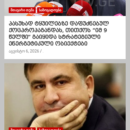
ᲛᲗᲐᲕᲐᲠᲘ ᲗᲔᲛᲐ
ᲡᲐᲖᲝᲒᲐᲓᲝᲔᲑᲐ
პასუხად ტყუილებზე დაფუძნებულ
ქოცპროპაგანდას, თითქოს “იმ 9
წელში” გაიყიდა სტრატეგიული
ენერგეტიკული ობიექტები
აგვისტო 6, 2026
.