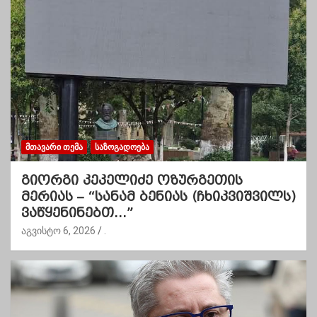
ᲛᲗᲐᲕᲐᲠᲘ ᲗᲔᲛᲐ
ᲡᲐᲖᲝᲒᲐᲓᲝᲔᲑᲐ
გიორგი კეკელიძე ოზურგეთის
მერიას – “სანამ ბენიას (ჩხიკვიშვილს)
ვაწყენინებთ…”
აგვისტო 6, 2026
.