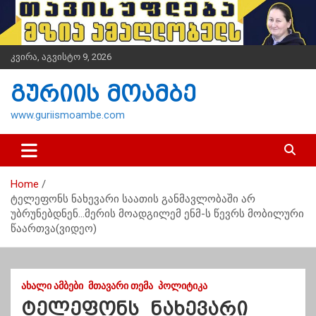
S
k
i
p
კვირა, აგვისტო 9, 2026
t
o
გურიის მოამბე
c
o
www.guriismoambe.com
n
t
e
n
Home
t
ტელეფონს ნახევარი საათის განმავლობაში არ
უბრუნებდნენ…მერის მოადგილემ ენმ-ს წევრს მობილური
წაართვა(ვიდეო)
ᲐᲮᲐᲚᲘ ᲐᲛᲑᲔᲑᲘ
ᲛᲗᲐᲕᲐᲠᲘ ᲗᲔᲛᲐ
ᲞᲝᲚᲘᲢᲘᲙᲐ
ტელეფონს ნახევარი