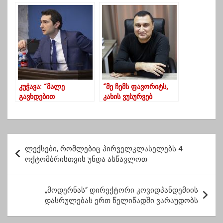
დაახლოვდება,
ლევან ვასაძემ პარტია
ღმერთმა
“ერი” დაარსა
დამიფაროს-
რარიბაშვილი
ოპოზიციაზე
კუჭავა: “მალე
“მე ჩემს ფავორიტს,
გავხდებით
კახის ვუსურვებ
ევროკავშირის
წარმატებას…მინდა
სრულფასოვანი
ღირსეული
წევრები”
კანდიდატურა
დაუპირისპირონ”-
პ
ოქიტაშვილი
ლექსები, რომლებიც პირველკლასელებს 4
ო
ოქტომბრისთვის უნდა ასწავლოთ
ს
ტ
„მოდერნას“ დირექტორი კოვიდპანდემიის
დასრულებას ერთ წელიწადში ვარაუდობს
ი
ს