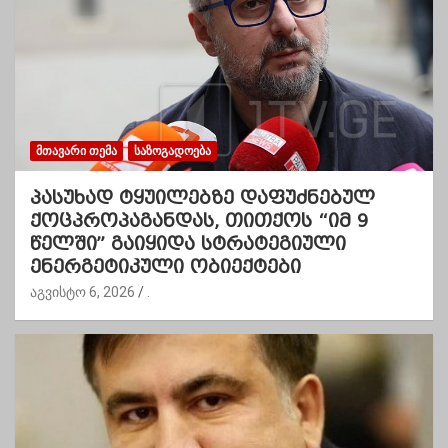
ᲛᲗᲐᲕᲐᲠᲘ ᲗᲔᲛᲐ
ᲡᲐᲖᲝᲒᲐᲓᲝᲔᲑᲐ
პასუხად ტყუილებზე დაფუძნებულ
ქოცპროპაგანდას, თითქოს “იმ 9
წელში” გაიყიდა სტრატეგიული
ენერგეტიკული ობიექტები
აგვისტო 6, 2026
.