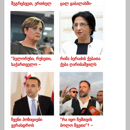
შეგრცხვეთ, ერთხელ
ცალ ყაბალახში-
მაინც დაფიქრდით”!!!
როგორ იხარჯება
ბიუჯეტის ფულები
ლანჩხუთში
“ბელორუსი, რუსეთი,
რიმა ბერაძის ქებათა
საქართველო –
ქება ღარიბაშვილს
კარგად მივდივართ”
ჩვენი პოზიციები
“რა იყო ჩემთვის
ვერასდროს
ბოლო წვეთი”? –