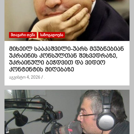
ᲛᲗᲐᲕᲐᲠᲘ ᲗᲔᲛᲐ
ᲡᲐᲖᲝᲒᲐᲓᲝᲔᲑᲐ
მიხეილ სააკაშვილი-უარს მეუბნებიან
უკრაინის კონსულთან შეხვედრაზე,
უკრაინული ბეჭდვით და ვიდეო
კონტენტის მიღებაზე
აგვისტო 4, 2026
.