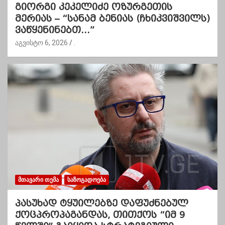
გიორგი კეკელიძე ოზურგეთის
მერიას – “სანამ ბენიას (ჩხიკვიშვილს)
ვაწყენინებთ…”
აგვისტო 6, 2026
.
ᲛᲗᲐᲕᲐᲠᲘ ᲗᲔᲛᲐ
ᲡᲐᲖᲝᲒᲐᲓᲝᲔᲑᲐ
პასუხად ტყუილებზე დაფუძნებულ
ქოცპროპაგანდას, თითქოს “იმ 9