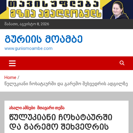
S
k
i
p
შაბათი, აგვისტო 8, 2026
t
o
გურიის მოამბე
c
o
www.guriismoambe.com
n
t
e
n
Home
t
წულუკიანი ჩოხატაურში და გარემო შეხვედრის ადგილზე
ᲐᲮᲐᲚᲘ ᲐᲛᲑᲔᲑᲘ
ᲛᲗᲐᲕᲐᲠᲘ ᲗᲔᲛᲐ
წულუკიანი ჩოხატაურში
და გარემო შეხვედრის