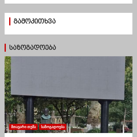
ქ
ი
ვ
გამოკითხვა
ე
ბ
ი
საზოგადოება
ᲛᲗᲐᲕᲐᲠᲘ ᲗᲔᲛᲐ
ᲡᲐᲖᲝᲒᲐᲓᲝᲔᲑᲐ