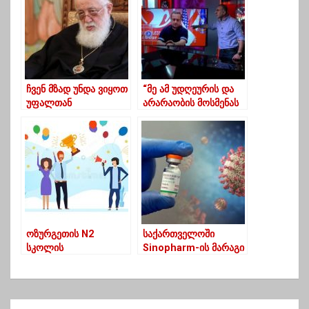
გამოფინეს
ჩვენ მზად უნდა ვიყოთ
“მე ამ უდღეურის და
უფალთან
არარაობის მოსმენას
შესახვედრად – ილია
არ
მეორე
ვაპირებ,არჩევნებიდან
არჩევნებამდე ხალხის
ფულს ჭამდა,აი ეს
ლუკმა ჩაეცლება”-
ელისაშვილი გუგავაზე
ოზურგეთის N2
საქართველოში
სკოლის
Sinopharm-ის მარაგი
მასწავლებლები
იწურება | დღეიდან
ტრენინგში
პირველ დოზაზე
წარმატებული
რეგისტრაცია და
მონაწილეობისათვის
ურიგოდ აცრა