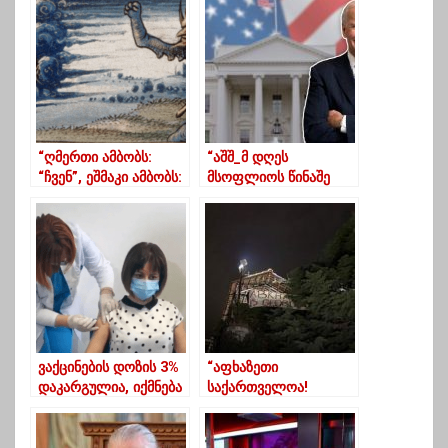
“ღმერთი ამბობს:
“აშშ_მ დღეს
“ჩვენ”, ეშმაკი ამბობს:
მსოფლიოს წინაშე
“მე”
ჩააბარა გამოცდა
დემოკრატიაში”
ვაქცინების დოზის 3%
“აფხაზეთი
დაკარგულია, იქმნება
საქართველოა!
სათადარიგო სიები –
სასტუმრო”
ტიკარაძე
ვინოტელის” თავზე
აქტივისტებმა ბანერი