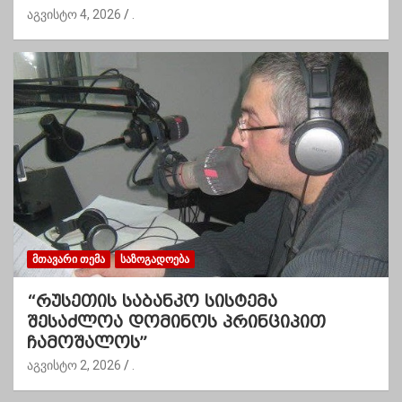
აგვისტო 4, 2026
.
ᲛᲗᲐᲕᲐᲠᲘ ᲗᲔᲛᲐ
ᲡᲐᲖᲝᲒᲐᲓᲝᲔᲑᲐ
“რუსეთის საბანკო სისტემა
შესაძლოა დომინოს პრინციპით
ჩამოშალოს”
აგვისტო 2, 2026
.