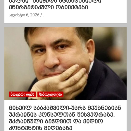
წელში” გაიყიდა სტრატეგიული
ენერგეტიკული ობიექტები
აგვისტო 6, 2026
.
ᲛᲗᲐᲕᲐᲠᲘ ᲗᲔᲛᲐ
ᲡᲐᲖᲝᲒᲐᲓᲝᲔᲑᲐ
მიხეილ სააკაშვილი-უარს მეუბნებიან
უკრაინის კონსულთან შეხვედრაზე,
უკრაინული ბეჭდვით და ვიდეო
კონტენტის მიღებაზე