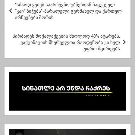
პ
კომპიუტერებით
იზღუდება
“ამაოდ ვეძებ საარჩევნო უბნებთან ჩაცუცქულ
ო
დაჯილდოვდნენ
“კაი” ბიჭებს”-პარალელი გერმანულ და ქართულ
არჩევნებს შორის
ს
ტ
პირბადეს მოქალაქეების მხოლოდ 43% ატარებს,
ი
ვაქცინაციის მსურველთა რაოდენობა კი სულ
ს
უფრო მცირდება
ნ
ა
ვ
ი
გ
ა
ც
ი