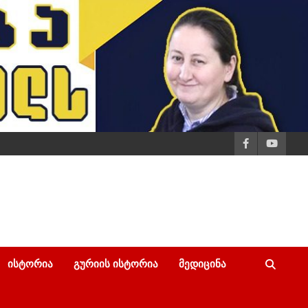
ᲘᲡᲢᲝᲠᲘᲐ
ᲒᲣᲠᲘᲘᲡ ᲘᲡᲢᲝᲠᲘᲐ
ᲛᲔᲓᲘᲪᲘᲜᲐ