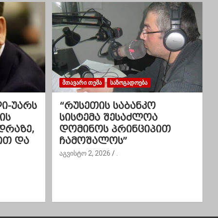
ᲛᲗᲐᲕᲐᲠᲘ ᲗᲔᲛᲐ
ᲡᲐᲖᲝᲒᲐᲓᲝᲔᲑᲐ
ლი-უარს
“რუსეთის საბანკო
ის
სისტემა შესაძლოა
დრაზე,
დომინოს პრინციპით
ით და
ჩამოშალოს”
აგვისტო 2, 2026
.