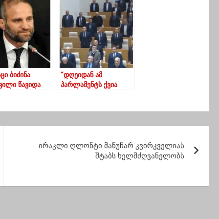
ება პიროსის
გვარამია
ვება”
ცი ბიძინა
“დღეიდან ამ
შვილი წავიდა
პარლამენტს ქვია
იკიდან და მეც
რუსული დუმა”
ვარ- ლუკა
ნიძე
ირაკლი ღლონტი მანუჩარ კვირკველიას
შტაბს ხელმძღვანელობს