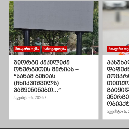
ს
ნ
ა
ვ
ᲛᲗᲐᲕᲐᲠᲘ ᲗᲔᲛᲐ
ᲡᲐᲖᲝᲒᲐᲓᲝᲔᲑᲐ
ᲛᲗᲐᲕᲐᲠᲘ ᲗᲔ
ი
გიორგი კეკელიძე
პასუხა
გ
ოზურგეთის მერიას –
დაფუძ
“სანამ ბენიას
ქოცპრ
ა
(ჩხიკვიშვილს)
თითქოს
ვაწყენინებთ…”
გაიყი
ც
ენერგ
აგვისტო 6, 2026
.
ი
ობიექტ
აგვისტო 6, 
ა