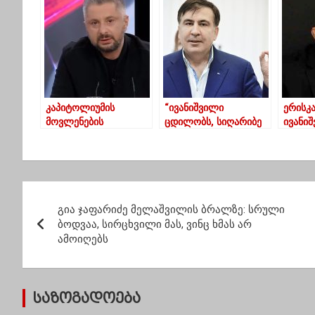
თანხაზე არ იყიდება”
ჩარკვიანი
ეს იქნ
გამარჯ
კაპიტოლიუმის
“ივანიშვილი
ერისკა
მოვლენების
ცდილობს, სიღარიბე
ივანი
ნამდვილი და
ქვეყანაში გაასაღოს,
პოლიტ
მთავარი გმირი მაიკ
როგორც
მივდი
პენსია – ნიკა
მემკვიდრეობით
კურტა
გვარამია
მიღებული რეალობა“-
პ
სააკაშვილი
გია ჯაფარიძე მელაშვილის ბრალზე: სრული
ო
ბოდვაა, სირცხვილი მას, ვინც ხმას არ
ამოიღებს
ს
ტ
საზოგადოება
ი