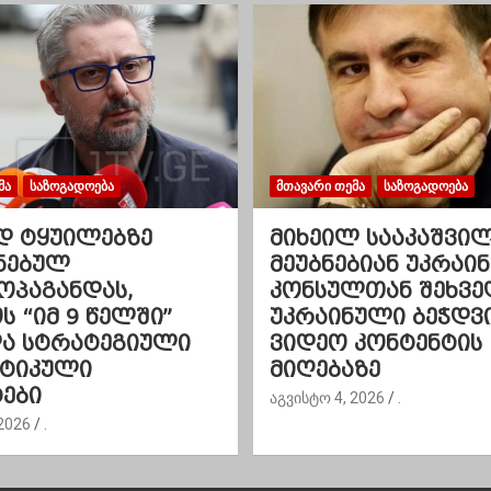
ᲛᲐ
ᲡᲐᲖᲝᲒᲐᲓᲝᲔᲑᲐ
ᲛᲗᲐᲕᲐᲠᲘ ᲗᲔᲛᲐ
ᲡᲐᲖᲝᲒᲐᲓᲝᲔᲑᲐ
დ ტყუილებზე
მიხეილ სააკაშვი
ნებულ
მეუბნებიან უკრაინ
ოპაგანდას,
კონსულთან შეხვე
 “იმ 9 წელში”
უკრაინული ბეჭდვ
და სტრატეგიული
ვიდეო კონტენტის
ეტიკული
მიღებაზე
ები
აგვისტო 4, 2026
.
2026
.