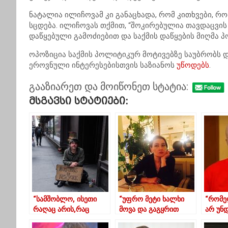
ნატალია
ილიჩოვამ
კი განაცხადა, რომ კითხვები, რო
სცდება.
ილიჩოვას
თქმით, “შოკირებულია თავდაცვის
დაწყებული გამოძიებით და საქმის დაწყების მიღმა 
ოპოზიცია საქმის პოლიტიკურ მოტივებზე საუბრობს 
ეროვნული ინტერესებისთვის
საზიანოს
უწოდებს
.
გააზიარეთ და მოიწონეთ სტატია:
Მსგავსი Სტატიები:
“სამშობლო, ისეთი
“უფრო მეტი ხალხი
“რომე
რაღაც არის,რაც
მოვა და გაგყრით
არ უნ
არასდროს არანაირ
კინწისკვრით!”- თაკო
ამ დაპ