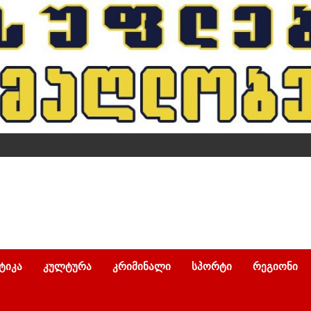
ᲢᲘᲙᲐ
ᲙᲣᲚᲢᲣᲠᲐ
ᲙᲠᲘᲛᲘᲜᲐᲚᲘ
ᲡᲞᲝᲠᲢᲘ
ᲠᲔᲒᲘᲝᲜᲘ