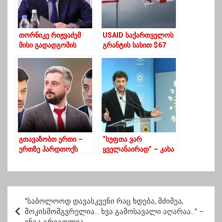
თორნიკე რიჟვაძემ
USAID საქართველოს
მისი გადადგომის
გრანტის სახით $67
შესახებ
მილიონს გამოუყოფს
გავრცელებულ
ინფორმაციას ჭორი
უწოდა
გთავაზობთ ერთი –
“სუფთა ვარ
ერთზე ჰარდთოქს
ყველანაირად” – კახა
“მთავარ აქცენტებში”
კალაძემ ნარკოტესტზე
– ნიკა გვარამიას
ანალიზები ჩააბარა
შეთავაზება კალაძესა
და გახარიას
პ
“საბოლოოდ დავასკვენი რაც ხდება, მძიმეა,
ო
შოკისმომგვრელია… ხვა გამოსავალი აღარაა…” –