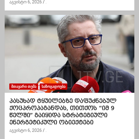
აგვისტო 6, 2026
.
ᲛᲗᲐᲕᲐᲠᲘ ᲗᲔᲛᲐ
ᲡᲐᲖᲝᲒᲐᲓᲝᲔᲑᲐ
პასუხად ტყუილებზე დაფუძნებულ
ქოცპროპაგანდას, თითქოს “იმ 9
წელში” გაიყიდა სტრატეგიული
ენერგეტიკული ობიექტები
აგვისტო 6, 2026
.