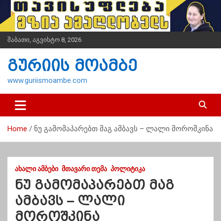
S
k
i
p
შაბათი, აგვისტო 8, 2026
t
o
გურიის მოამბე
c
o
www.guriismoambe.com
n
t
e
n
Home
ნუ გამომაპარებთ მაგ ამბავს – ლალი მოროშკინა
t
ᲐᲮᲐᲚᲘ ᲐᲛᲑᲔᲑᲘ
ᲛᲗᲐᲕᲐᲠᲘ ᲗᲔᲛᲐ
ᲞᲝᲚᲘᲢᲘᲙᲐ
ნუ გამომაპარებთ მაგ
ამბავს – ლალი
მოროშკინა