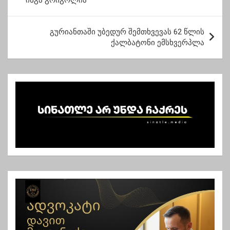
ინგა გრიგოლია
ს
ტ
გურიანთაში უბედურ შემთხვევას 62 წლის
ი
ქალბატონი ემსხვერპლა
ს
ნ
ა
ვ
ი
გ
ა
ც
ი
ა