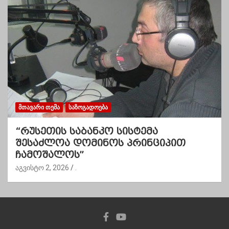
ᲛᲗᲐᲕᲐᲠᲘ ᲗᲔᲛᲐ
ᲡᲐᲖᲝᲒᲐᲓᲝᲔᲑᲐ
“რუსეთის საბანკო სისტემა
შესაძლოა დომინოს პრინციპით
ჩამოშალოს”
აგვისტო 2, 2026
.