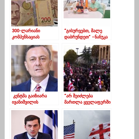
300-ლარიანი
“გისურვებთ, მალე
კომპენსაციას
დაბრუნდეთ” –ნანუკა
მიიღებენ ისინიც,
სააკაშვილს
ვისაც ხელფასი 5
დაბადების დღეს
დეკემბრამდე
ულოცავს
ერიცხებოდა და
შეზღუდვების გამო
შეუწყდა
კენტმა გაიზიარა
“არ შეიძლება
ივანიშვილის
მართლა ყველაფერში
პოზიცია,ეს არის
უნიათოები იყვნენ”-
სამარცხვინო
სუბარი ოპოზიციაზე
ამერიკელი დიპლომა
ტისგან“