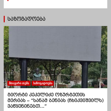
ბ
ი
საზოგადოება
ᲛᲗᲐᲕᲐᲠᲘ ᲗᲔᲛᲐ
ᲡᲐᲖᲝᲒᲐᲓᲝᲔᲑᲐ
გიორგი კეკელიძე ოზურგეთის
მერიას – “სანამ ბენიას (ჩხიკვიშვილს)
ვაწყენინებთ…”