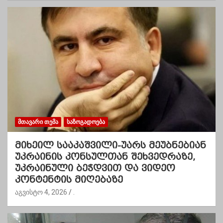
ᲛᲗᲐᲕᲐᲠᲘ ᲗᲔᲛᲐ
ᲡᲐᲖᲝᲒᲐᲓᲝᲔᲑᲐ
მიხეილ სააკაშვილი-უარს მეუბნებიან
უკრაინის კონსულთან შეხვედრაზე,
უკრაინული ბეჭდვით და ვიდეო
კონტენტის მიღებაზე
აგვისტო 4, 2026
.