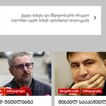
ფედერალისტი შალვა
ნუცუბიძე
დაუპირისპირდნენ
ერთმანეთს-ირაკლი
ქვედა ბახვსა და მშვიდობაურს ირაკლი
მახარაძე
ღლონტი იგებს-ბახვს ავთანდილ თალაკვაძე
ᲛᲐ
ᲡᲐᲖᲝᲒᲐᲓᲝᲔᲑᲐ
ᲛᲗᲐᲕᲐᲠᲘ ᲗᲔᲛᲐ
ᲡᲐᲖᲝᲒᲐᲓᲝᲔᲑᲐ
დ ტყუილებზე
მიხეილ სააკაშვი