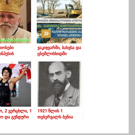
იოსები
ვაკიჯვარში, ბახვსა და
ანჰესის
ცხემლისხიდში
ღმდეგ
წყალმომარაგების
სისტემის სამუშაოები
აქტიურად გრძელდება
, 2 ვერცხლი, 1
1921 წლის 1
აო და გუნდური
თებერვალს ბენია
ონობა
ჩხიკვიშვილი და
ნიიდან
სოციალ-