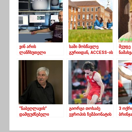
ვინ არის
სამი მოსწავლე
მეუფე 
ლანჩხუთელი
გურიიდან, ACCESS-ის
ნამახვ
ასტროფიზიკოსი,
პროგრამის
წინაა
რომელიც დიდ
გამარჯვებულია- ისინი
ბრიტანეთში
ამერიკაში
მოღვაწეობს?
სასწავლებლად
წავლენ
“ნაბეღლავის”
გიორგი თოხაძე
3 ოქრო
დამფუძნებელი
ევროპის ჩემპიონატის
ბრინჯ
ავთანდილ
ფინალშია
ჩემპი
სვიმონიშვილი
გერმა