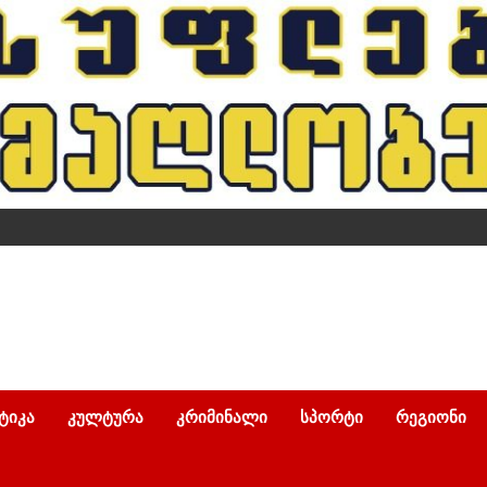
ᲢᲘᲙᲐ
ᲙᲣᲚᲢᲣᲠᲐ
ᲙᲠᲘᲛᲘᲜᲐᲚᲘ
ᲡᲞᲝᲠᲢᲘ
ᲠᲔᲒᲘᲝᲜᲘ