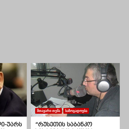
ᲛᲗᲐᲕᲐᲠᲘ ᲗᲔᲛᲐ
ᲡᲐᲖᲝᲒᲐᲓᲝᲔᲑᲐ
ლი-უარს
“რუსეთის საბანკო