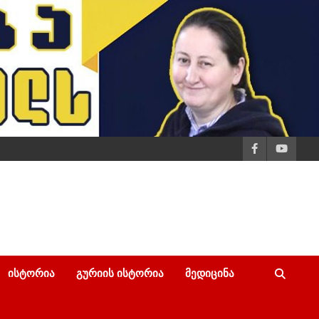
ᲘᲡᲢᲝᲠᲘᲐ
ᲒᲣᲠᲘᲘᲡ ᲘᲡᲢᲝᲠᲘᲐ
ᲛᲔᲓᲘᲪᲘᲜᲐ