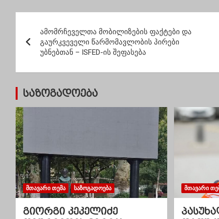
გარდაიცვალა
პ
ამომრჩეველთა მობილიზების ფაქტები და
ო
გაურკვეველი წარმომავლობის პირები
უბნებთან – ISFED-ის შეფასება
ს
ტ
საზოგადოება
ი
ს
ნ
ა
ვ
ᲛᲗᲐᲕᲐᲠᲘ ᲗᲔᲛᲐ
ᲡᲐᲖᲝᲒᲐᲓᲝᲔᲑᲐ
ᲛᲗᲐᲕᲐᲠᲘ ᲗᲔ
ი
გიორგი კეკელიძე
პასუხა