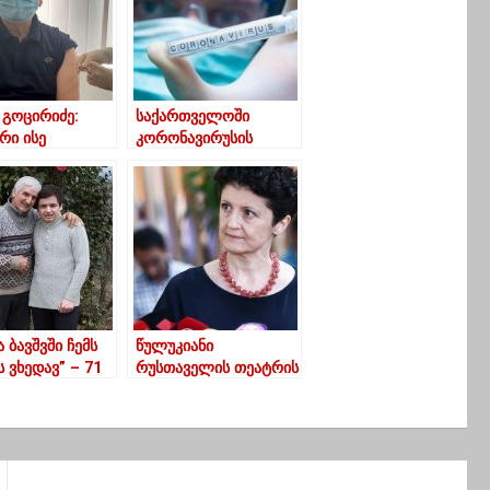
 გოცირიძე:
საქართველოში
რი ისე
კორონავირუსის
ები არ არის,
დადებითობის
ც მაგალითი.
დღიური მაჩვენებელი
 ჭამდა რომან
2.85%-მდე გაიზარდა
იძე
ველებს?
 ბავშვში ჩემს
წულუკიანი
ს ვხედავ” – 71
რუსთაველის თეატრის
აბუა
რუსეთში წასვლაზე-
აურიდან,
მინისტრად რომ
მაც ბევრის
ვინიშნებოდი, თითს
ება შეცვალა
მიქნევდნენ, ე მანდ,
არ ჩაერიო შემოქმედი