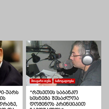
ᲛᲗᲐᲕᲐᲠᲘ ᲗᲔᲛᲐ
ᲡᲐᲖᲝᲒᲐᲓᲝᲔᲑᲐ
ლი-უარს
“რუსეთის საბანკო
ის
სისტემა შესაძლოა
დრაზე,
დომინოს პრინციპით