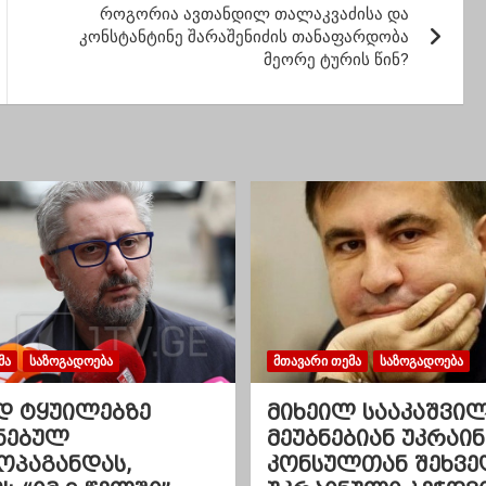
ხალხის
როგორია ავთანდილ თალაკვაძისა და
საქმიანობაშიო
კონსტანტინე შარაშენიძის თანაფარდობა
მეორე ტურის წინ?
ᲛᲐ
ᲡᲐᲖᲝᲒᲐᲓᲝᲔᲑᲐ
ᲛᲗᲐᲕᲐᲠᲘ ᲗᲔᲛᲐ
ᲡᲐᲖᲝᲒᲐᲓᲝᲔᲑᲐ
დ ტყუილებზე
მიხეილ სააკაშვი
ნებულ
მეუბნებიან უკრაინ
ოპაგანდას,
კონსულთან შეხვე