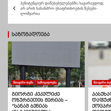
ცხოვრებას
პენიტენციურ დაწესებულებებში, სავარაუდოდ,
ო
გერმანიაში
არ არის სახანძრო-უსაფრთხოების წესები-
ლეგალურად
ლომჯარია
ს
დასაქმებული
ქართველები
ტ
საზოგადოება
ი
ს
ნ
ა
ვ
ᲛᲗᲐᲕᲐᲠᲘ ᲗᲔᲛᲐ
ᲡᲐᲖᲝᲒᲐᲓᲝᲔᲑᲐ
ᲛᲗᲐᲕᲐᲠᲘ ᲗᲔ
ი
გიორგი კეკელიძე
პასუხა
გ
ოზურგეთის მერიას –
დაფუძ
“სანამ ბენიას
ქოცპრ
ა