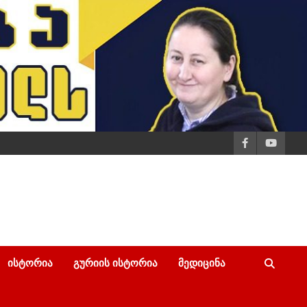
ᲘᲡᲢᲝᲠᲘᲐ
ᲒᲣᲠᲘᲘᲡ ᲘᲡᲢᲝᲠᲘᲐ
ᲛᲔᲓᲘᲪᲘᲜᲐ