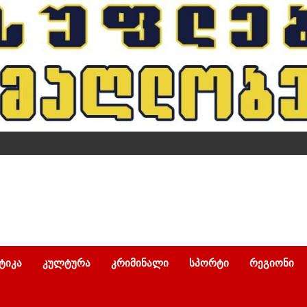
ᲢᲘᲙᲐ
ᲙᲣᲚᲢᲣᲠᲐ
ᲙᲠᲘᲛᲘᲜᲐᲚᲘ
ᲡᲞᲝᲠᲢᲘ
ᲠᲔᲒᲘᲝᲜᲘ