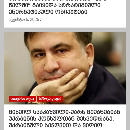
წელში” გაიყიდა სტრატეგიული
ენერგეტიკული ობიექტები
აგვისტო 6, 2026
.
ᲛᲗᲐᲕᲐᲠᲘ ᲗᲔᲛᲐ
ᲡᲐᲖᲝᲒᲐᲓᲝᲔᲑᲐ
მიხეილ სააკაშვილი-უარს მეუბნებიან
უკრაინის კონსულთან შეხვედრაზე,
უკრაინული ბეჭდვით და ვიდეო