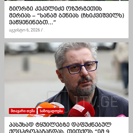
გიორგი კეკელიძე ოზურგეთის
მერიას – “სანამ ბენიას (ჩხიკვიშვილს)
ვაწყენინებთ…”
აგვისტო 6, 2026
.
ᲛᲗᲐᲕᲐᲠᲘ ᲗᲔᲛᲐ
ᲡᲐᲖᲝᲒᲐᲓᲝᲔᲑᲐ
პასუხად ტყუილებზე დაფუძნებულ
ქოცპროპაგანდას, თითქოს “იმ 9