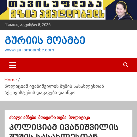
S
k
i
p
შაბათი, აგვისტო 8, 2026
t
o
გურიის მოამბე
c
o
www.guriismoambe.com
n
t
e
n
Home
t
პოლიციამ ივანიშვილის შუშის სასახლესთან
აქტივისტების დაკავება დაიწყო
ᲐᲮᲐᲚᲘ ᲐᲛᲑᲔᲑᲘ
ᲛᲗᲐᲕᲐᲠᲘ ᲗᲔᲛᲐ
ᲞᲝᲚᲘᲢᲘᲙᲐ
პოლიციამ ივანიშვილის