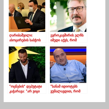
ღარიბაშვილი:
ევროკავშირის ელჩს
ასოცირების საბჭოს
იმედი აქვს, რომ
სხდომაზე
“ნაციონალური
წარმოვაჩენთ ქვეყნის
მოძრაობა”
პროგრესსა და
პარლამენტში შევა
წინსვლას
“ოცნების” დეპუტატი
“სანამ იდიოტებს
კაჭარავა: “არ ვიცი
ვუმალავდით, რომ
დუგინი თუა კრემლის
იდიოტები იყვნენ…
მთავარი იდეოლოგი,
ახლა რომც ვუთხრათ,
ვასაძეს პატივს ვცემ”
აღარ დაგვიჯერებენ”