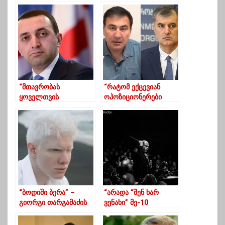
“მთავრობას
“რატომ ექცევიან
ყოველთვის
ოპოზიციონერები
უპრეცედენტო
სააკაშვილის
მხარდაჭერა ჰქონდა
გავლენის ქვეშ”-
გამოხატული
სუბარი
ანაკლიის პროექტის
მიმართ”
“ბოდიში ბერა” –
“არადა “შენ ხარ
გიორგი თარგამაძის
ვენახი” მე-10
OP-ED
საუკუნეში დავწერეთ”