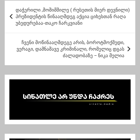
– მიშა მშვილდაძე
პ
დაჭერილი ,მოშიმშილე ( რუსეთის მიერ დევნილი)
ო
პრეზიდენტის წინააღმდეგ აქცია ციხესთან რაღა
უბედურებაა-თაკო ჩარკვიანი
ს
ტ
ჩვენი მოწინააღმდეგე არის, ბოროტმოქმედი,
ი
ვერაგი, დამნაშავე კრიმინალი, რომელიც დგას
ს
ძალადობაზე – ნიკა მელია
ნ
ა
ვ
ი
გ
ა
ც
ი