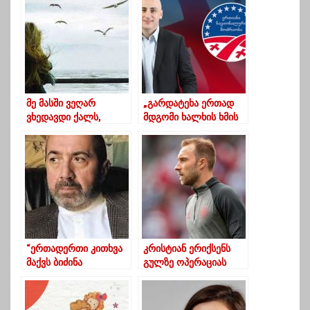
დაფიქსირდა
მე მასში ვეღარ
„გარდატეხა ერთად
ვხედავდი ქალს,
მდგომი ხალხის ხმის
რომელსაც ერთ დროს
ძალას მოაქვს“-ნიკა
ვაღმერთებდი
მელია
“ერთადერთი კითხვა
კრისტიან ერიქსენს
მაქვს ბიძინა
გულზე ოპერაციას
ივანიშვილთან” –
გაუკეთებენ
მირცხულავა