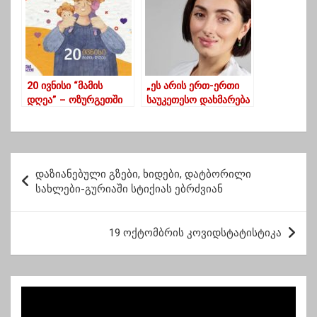
20 ივნისი “მამის
„ეს არის ერთ-ერთი
დღეა” – ოზურგეთში
საუკეთესო დახმარება
ღონისძიება იგეგმება
კოვიდპაციენტებისთვი
ს… ჩვენს ჰოსპიტალში
უკვე დიდი ხანია ამას
ვიყენებთ” – ნანა
პ
გეგეჭკორი
დაზიანებული გზები, ხიდები, დატბორილი
ო
სახლები-გურიაში სტიქიას ებრძვიან
ს
ტ
19 ოქტომბრის კოვიდსტატისტიკა
ი
ს
ნ