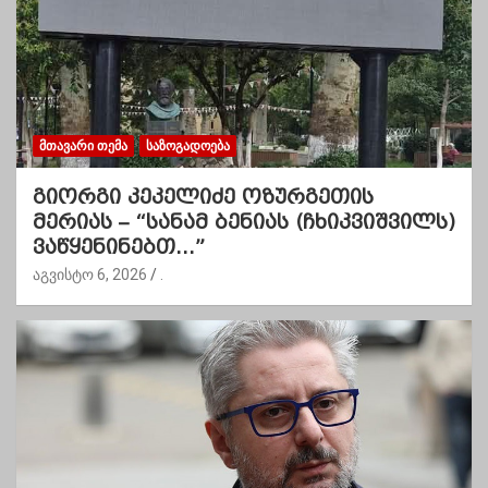
ᲛᲗᲐᲕᲐᲠᲘ ᲗᲔᲛᲐ
ᲡᲐᲖᲝᲒᲐᲓᲝᲔᲑᲐ
გიორგი კეკელიძე ოზურგეთის
მერიას – “სანამ ბენიას (ჩხიკვიშვილს)
ვაწყენინებთ…”
აგვისტო 6, 2026
.