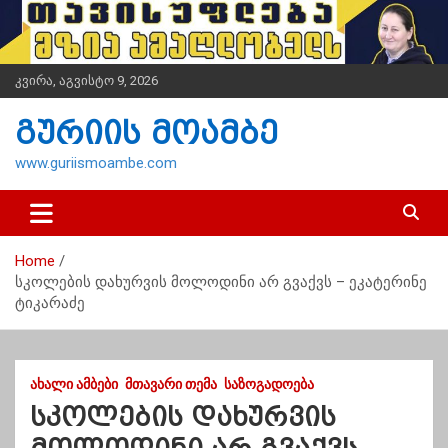
S
k
i
p
კვირა, აგვისტო 9, 2026
t
o
გურიის მოამბე
c
o
www.guriismoambe.com
n
t
e
n
Home
t
სკოლების დახურვის მოლოდინი არ გვაქვს – ეკატერინე
ტიკარაძე
ᲐᲮᲐᲚᲘ ᲐᲛᲑᲔᲑᲘ
ᲛᲗᲐᲕᲐᲠᲘ ᲗᲔᲛᲐ
ᲡᲐᲖᲝᲒᲐᲓᲝᲔᲑᲐ
სკოლების დახურვის