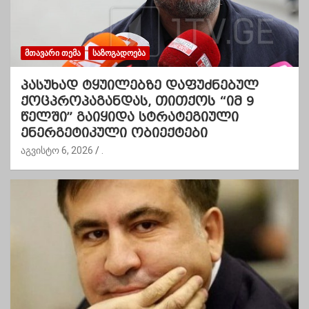
ᲛᲗᲐᲕᲐᲠᲘ ᲗᲔᲛᲐ
ᲡᲐᲖᲝᲒᲐᲓᲝᲔᲑᲐ
პასუხად ტყუილებზე დაფუძნებულ
ქოცპროპაგანდას, თითქოს “იმ 9
წელში” გაიყიდა სტრატეგიული
ენერგეტიკული ობიექტები
აგვისტო 6, 2026
.