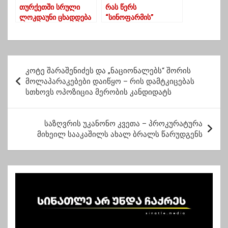
თურქეთში სრული
რას წერს
ლოკდაუნი ცხადდება
“სინოფარმის”
ვაქცინის შესახებ ნანა
გეგეჭკორი
პ
კოტე შარაშენიძეს და „ნაციონალებს“ შორის
ო
მოლაპარაკებები დაიწყო – რის დამტკიცებას
სთხოვს ოპოზიცია მერობის კანდიდატს
ს
ტ
საზღვრის უკანონო კვეთა – პროკურატურა
ი
მიხეილ სააკაშილს ახალ ბრალს წარუდგენს
ს
ნ
ა
ვ
ი
გ