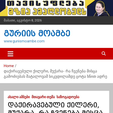
S
k
i
p
შაბათი, აგვისტო 8, 2026
t
o
გურიის მოამბე
c
o
www.guriismoambe.com
n
t
e
n
Home
t
დაქირავებული ქილერი, მუქარა- რა ჩვენება მისცა
გამოძიებას შატალოვამ სიკვდილამდე ცოტა ხნით ადრე
ᲐᲮᲐᲚᲘ ᲐᲛᲑᲔᲑᲘ
ᲛᲗᲐᲕᲐᲠᲘ ᲗᲔᲛᲐ
ᲡᲐᲖᲝᲒᲐᲓᲝᲔᲑᲐ
დაქირავებული ქილერი,