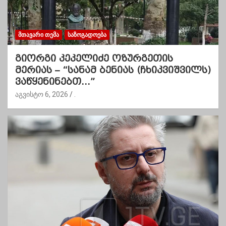
ᲛᲗᲐᲕᲐᲠᲘ ᲗᲔᲛᲐ
ᲡᲐᲖᲝᲒᲐᲓᲝᲔᲑᲐ
გიორგი კეკელიძე ოზურგეთის
მერიას – “სანამ ბენიას (ჩხიკვიშვილს)
ვაწყენინებთ…”
აგვისტო 6, 2026
.