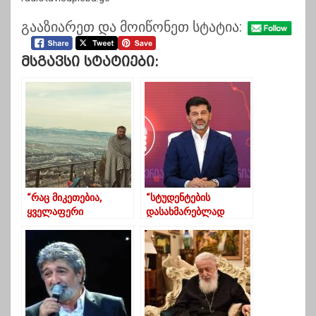
გააზიარეთ და მოიწონეთ სტატია:
Მსგავსი Სტატიები:
“რაც მიკეთებია,
“სტუდენტების
ყველაფერი
დასახმარებლად
შეუძლებელი მეგონა”
დაფინანსების
პროგრამები
ფართოვდება”