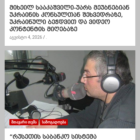
მიხეილ სააკაშვილი-უარს მეუბნებიან
უკრაინის კონსულთან შეხვედრაზე,
უკრაინული ბეჭდვით და ვიდეო
კონტენტის მიღებაზე
აგვისტო 4, 2026
.
ᲛᲗᲐᲕᲐᲠᲘ ᲗᲔᲛᲐ
ᲡᲐᲖᲝᲒᲐᲓᲝᲔᲑᲐ
“რუსეთის საბანკო სისტემა