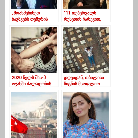
„მოასმენინეთ
“11 თებერვალს
ბავშვებს თემურის
რუსეთის ჩარევით,
სიმღერები, ვაჟკაცები
ილია მეორის
გაიზრდებიან“
გადაყენება იგეგმება”
– რელიგიურ
ექსპერტთა ასოციაცია
2020 წელს შსს-მ
დღეიდან, თბილისი
ოჯახში ძალადობის
წიგნის მსოფლიო
9144 მსხვერპლი
დედაქალაქია!
გამოავლინა,
[ვიდეო]
საიდანაც 7573 ქალია