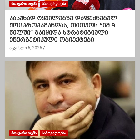
ᲛᲗᲐᲕᲐᲠᲘ ᲗᲔᲛᲐ
ᲡᲐᲖᲝᲒᲐᲓᲝᲔᲑᲐ
პასუხად ტყუილებზე დაფუძნებულ
ქოცპროპაგანდას, თითქოს “იმ 9
წელში” გაიყიდა სტრატეგიული
ენერგეტიკული ობიექტები
აგვისტო 6, 2026
.
ᲛᲗᲐᲕᲐᲠᲘ ᲗᲔᲛᲐ
ᲡᲐᲖᲝᲒᲐᲓᲝᲔᲑᲐ