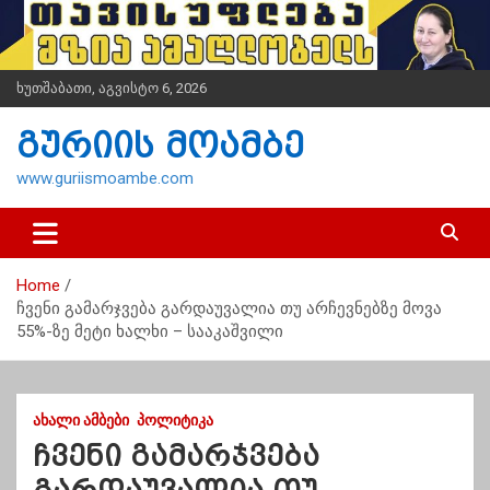
S
k
i
p
ხუთშაბათი, აგვისტო 6, 2026
t
o
გურიის მოამბე
c
o
www.guriismoambe.com
n
t
e
n
Home
t
ჩვენი გამარჯვება გარდაუვალია თუ არჩევნებზე მოვა
55%-ზე მეტი ხალხი – სააკაშვილი
ᲐᲮᲐᲚᲘ ᲐᲛᲑᲔᲑᲘ
ᲞᲝᲚᲘᲢᲘᲙᲐ
ჩვენი გამარჯვება