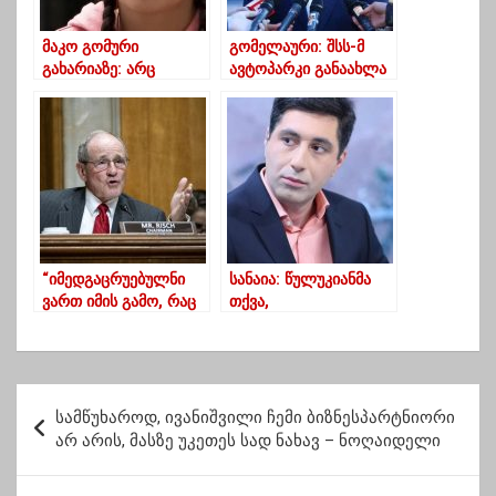
მაკო გომური
გომელაური: შსს-მ
გახარიაზე: არც
ავტოპარკი განაახლა
გამხარებია, ოც
და უწყება კიდევ მეტი
ივნისზე არ უგია პასუხი
ავტომობილის შეძენას
გეგმავს
“იმედგაცრუებულნი
სანაია: წულუკიანმა
ვართ იმის გამო, რაც
თქვა,
საქართველოში
გაგანადგურებთო –
ხდება”
ვნახოთ როგორ
გაგვანადგურებენ
პ
სამწუხაროდ, ივანიშვილი ჩემი ბიზნესპარტნიორი
ო
არ არის, მასზე უკეთეს სად ნახავ – ნოღაიდელი
ს