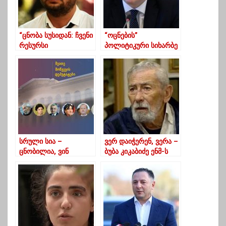
“ცნობა სუსიდან: ჩვენი
“ოცნების”
რესურსი
პოლიტიკური სიხარბე
ამოწურულია, ოცნება
და ბეწვის ხიდი –
დავტოვეთ
კვირიკაშვილი
უმუშევარი ჩემი
არჩევნებზე
გჯერა? “- გვარამია
სრული სია –
ვერ დაიჭერენ, ვერა –
ცნობილია, ვინ
ბუბა კიკაბიძე ენმ-ს
გახდნენ მე-10
ოფისში მივიდა
მოწვევის
პარლამენტის
დეპუტატები