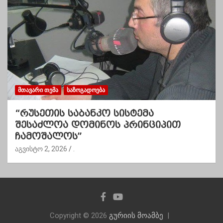
ᲛᲗᲐᲕᲐᲠᲘ ᲗᲔᲛᲐ
ᲡᲐᲖᲝᲒᲐᲓᲝᲔᲑᲐ
“რუსეთის საბანკო სისტემა
შესაძლოა დომინოს პრინციპით
ჩამოშალოს”
აგვისტო 2, 2026
.
Copyright © 2026
გურიის მოამბე