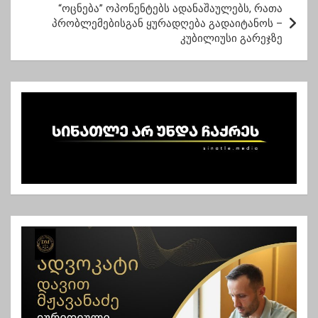
ტ
“ოცნება” ოპონენტებს ადანაშაულებს, რათა
პრობლემებისგან ყურადღება გადაიტანოს –
ი
კუბილიუსი გარეჯზე
ს
ნ
ა
ვ
ი
გ
ა
ც
ი
ა