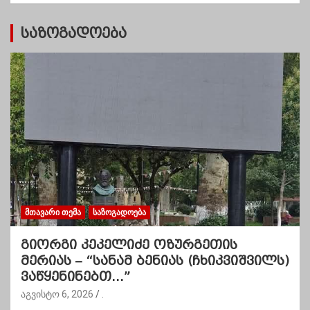
ი
საზოგადოება
ᲛᲗᲐᲕᲐᲠᲘ ᲗᲔᲛᲐ
ᲡᲐᲖᲝᲒᲐᲓᲝᲔᲑᲐ
გიორგი კეკელიძე ოზურგეთის
მერიას – “სანამ ბენიას (ჩხიკვიშვილს)
ვაწყენინებთ…”
აგვისტო 6, 2026
.