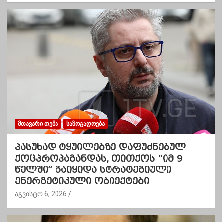
ᲛᲗᲐᲕᲐᲠᲘ ᲗᲔᲛᲐ
ᲡᲐᲖᲝᲒᲐᲓᲝᲔᲑᲐ
პასუხად ტყუილებზე დაფუძნებულ
ქოცპროპაგანდას, თითქოს “იმ 9
წელში” გაიყიდა სტრატეგიული
ენერგეტიკული ობიექტები
აგვისტო 6, 2026
.