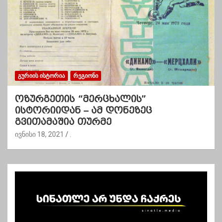
ᲒᲣᲠᲘᲘᲡ ᲘᲡᲢᲝᲠᲘᲐ
ᲠᲔᲒᲘᲝᲜᲘ
ოზურგეთის “მერცხალის”
ისტორიიდან – ამ დონეზეც
გვითამაშია თურმე
ივნისი 18, 2021
.