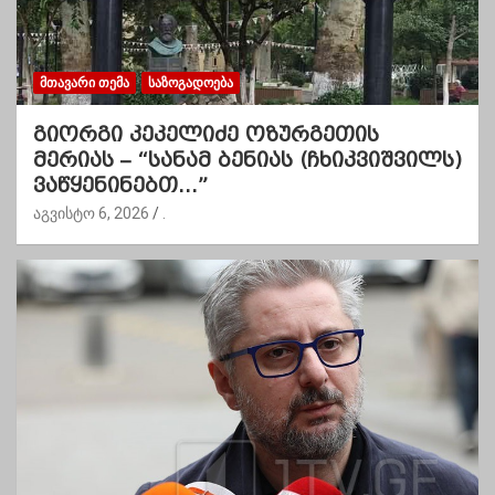
ᲛᲗᲐᲕᲐᲠᲘ ᲗᲔᲛᲐ
ᲡᲐᲖᲝᲒᲐᲓᲝᲔᲑᲐ
გიორგი კეკელიძე ოზურგეთის
მერიას – “სანამ ბენიას (ჩხიკვიშვილს)
ვაწყენინებთ…”
აგვისტო 6, 2026
.