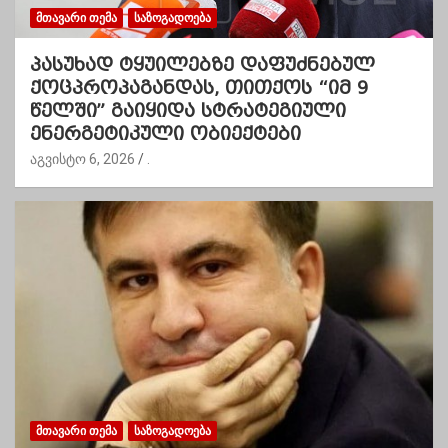
ᲛᲗᲐᲕᲐᲠᲘ ᲗᲔᲛᲐ
ᲡᲐᲖᲝᲒᲐᲓᲝᲔᲑᲐ
პასუხად ტყუილებზე დაფუძნებულ
ქოცპროპაგანდას, თითქოს “იმ 9
წელში” გაიყიდა სტრატეგიული
ენერგეტიკული ობიექტები
აგვისტო 6, 2026
.
ᲛᲗᲐᲕᲐᲠᲘ ᲗᲔᲛᲐ
ᲡᲐᲖᲝᲒᲐᲓᲝᲔᲑᲐ