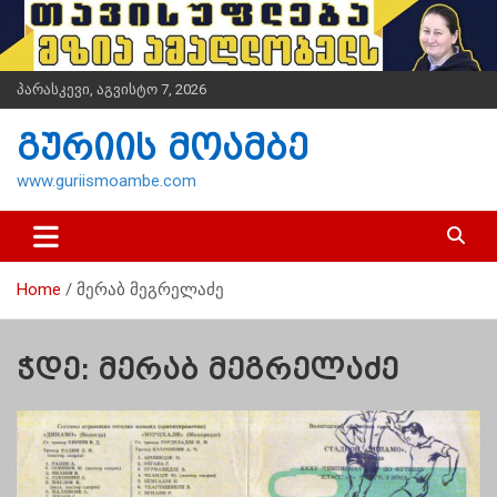
S
k
i
p
პარასკევი, აგვისტო 7, 2026
t
o
გურიის მოამბე
c
o
www.guriismoambe.com
n
t
e
n
Home
მერაბ მეგრელაძე
t
ჭდე:
მერაბ მეგრელაძე