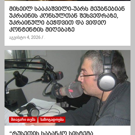
მიხეილ სააკაშვილი-უარს მეუბნებიან
უკრაინის კონსულთან შეხვედრაზე,
უკრაინული ბეჭდვით და ვიდეო
კონტენტის მიღებაზე
აგვისტო 4, 2026
.
ᲛᲗᲐᲕᲐᲠᲘ ᲗᲔᲛᲐ
ᲡᲐᲖᲝᲒᲐᲓᲝᲔᲑᲐ
“რუსეთის საბანკო სისტემა