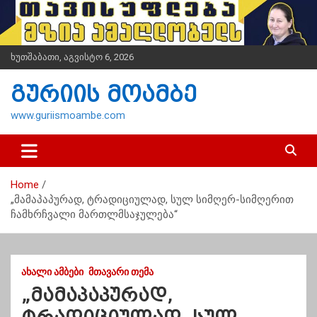
S
k
i
p
ხუთშაბათი, აგვისტო 6, 2026
t
o
გურიის მოამბე
c
o
www.guriismoambe.com
n
t
e
n
Home
t
„მამაპაპურად, ტრადიციულად, სულ სიმღერ-სიმღერით
ჩამხრჩვალი მართლმსაჯულება“
ᲐᲮᲐᲚᲘ ᲐᲛᲑᲔᲑᲘ
ᲛᲗᲐᲕᲐᲠᲘ ᲗᲔᲛᲐ
„მამაპაპურად,