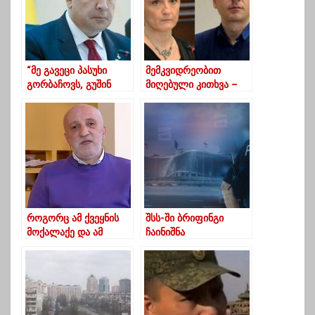
“მე გავეცი პასუხი
მემკვიდრეობით
გორბაჩოვს, გუშინ
მიღებული კითხვა –
ქართულმა
რა “ასწავლა”
ახალგაზრდობამ
წულუკიანმა
პასუხი გასცა პოზნერს”
ელისაშვილს?
როგორც ამ ქვეყნის
შსს-ში ბრიფინგი
მოქალაქე და ამ
ჩაინიშნა
ქალაქის მკვიდრი,
ხმას მივცემ ნიკა
მელიას და მიმაჩნია,
რომ ამ სახელმწიფოს
განვითარებისთვის ეს