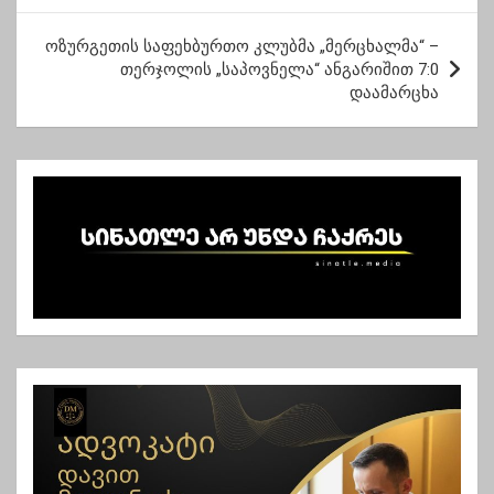
ს
ტ
ოზურგეთის საფეხბურთო კლუბმა „მერცხალმა“ –
თერჯოლის „საპოვნელა“ ანგარიშით 7:0
ი
დაამარცხა
ს
ნ
ა
ვ
ი
გ
ა
ც
ი
ა