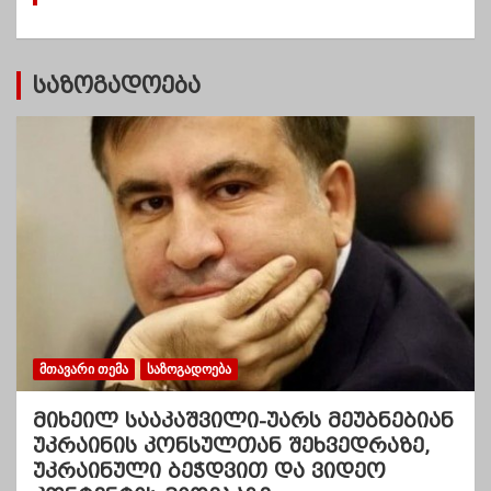
ბ
ი
საზოგადოება
ᲛᲗᲐᲕᲐᲠᲘ ᲗᲔᲛᲐ
ᲡᲐᲖᲝᲒᲐᲓᲝᲔᲑᲐ
მიხეილ სააკაშვილი-უარს მეუბნებიან
უკრაინის კონსულთან შეხვედრაზე,
უკრაინული ბეჭდვით და ვიდეო