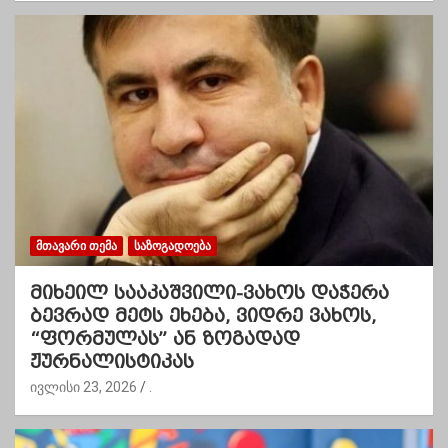
ᲛᲗᲐᲕᲐᲠᲘ ᲗᲔᲛᲐ
ᲡᲐᲖᲝᲒᲐᲓᲝᲔᲑᲐ
მიხეილ სააკაშვილი-ვახოს დაჭერა
ბევრად მეტს ეხება, ვიდრე ვახოს,
“ფორმულას” ან ზოგადად
ჟურნალისტიკას
ივლისი 23, 2026
.