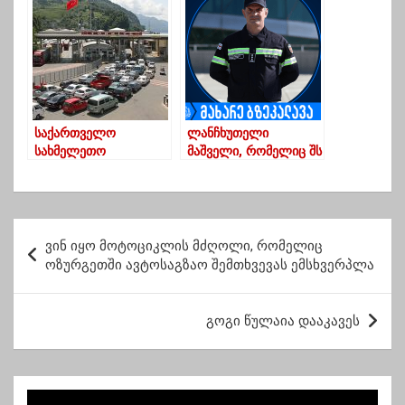
გაზულუქებაა
საქართველო
ლანჩხუთელი
სახმელეთო
მაშველი, რომელიც შს
საზღვრებს დღეიდან
მინისტრმა პოლიციის
გახსნის
დღეს დააჯილდოვა
პ
ვინ იყო მოტოციკლის მძღოლი, რომელიც
ო
ოზურგეთში ავტოსაგზაო შემთხვევას ემსხვერპლა
ს
ტ
გოგი წულაია დააკავეს
ი
ს