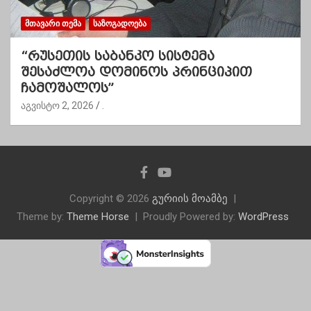
ᲛᲗᲐᲕᲐᲠᲘ ᲗᲔᲛᲐ
ᲡᲐᲖᲝᲒᲐᲓᲝᲔᲑᲐ
“რუსეთის საბანკო სისტემა
შესაძლოა დომინოს პრინციპით
ჩამოშალოს”
აგვისტო 2, 2026
.
Copyright © 2026
გურიის მოამბე
Theme by:
Theme Horse
Proudly Powered by:
WordPress