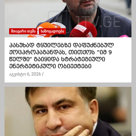
ᲛᲗᲐᲕᲐᲠᲘ ᲗᲔᲛᲐ
ᲡᲐᲖᲝᲒᲐᲓᲝᲔᲑᲐ
პასუხად ტყუილებზე დაფუძნებულ
ქოცპროპაგანდას, თითქოს “იმ 9
წელში” გაიყიდა სტრატეგიული
ენერგეტიკული ობიექტები
აგვისტო 6, 2026
.