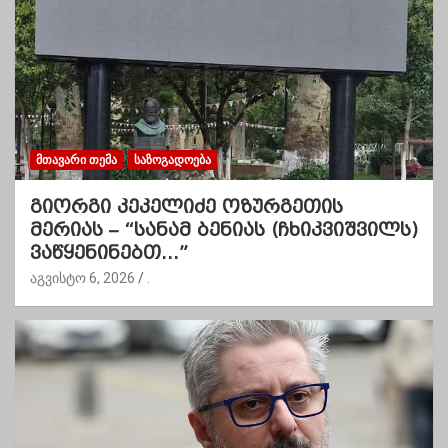
ᲛᲗᲐᲕᲐᲠᲘ ᲗᲔᲛᲐ
ᲡᲐᲖᲝᲒᲐᲓᲝᲔᲑᲐ
გიორგი კეკელიძე ოზურგეთის
მერიას – “სანამ ბენიას (ჩხიკვიშვილს)
ვაწყენინებთ…”
აგვისტო 6, 2026
.