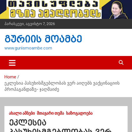
S
k
i
p
პარასკევი, აგვისტო 7, 2026
t
o
გურიის მოამბე
c
o
www.guriismoambe.com
n
t
e
n
Home
t
ეკლესია პასუხისმგებლობას ვერ აიღებს ვაქცინაციის
პროპაგანდაზე- ჯაღმაიძე
ᲐᲮᲐᲚᲘ ᲐᲛᲑᲔᲑᲘ
ᲛᲗᲐᲕᲐᲠᲘ ᲗᲔᲛᲐ
ᲡᲐᲖᲝᲒᲐᲓᲝᲔᲑᲐ
ეკლესია