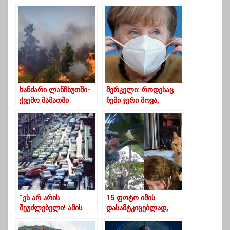
შემადარა”-
დასასრული”
სააკაშვილი
ხანძარი ლანჩხუთში-
მერკელი: როდესაც
ქვემო მამათში
ჩემი ჯერი მოვა,
ცეცხლი ტყის მასივს
AstraZeneca-ს
უკიდია
ვაქცინას გავიკეთებ
“ეს არ არის
15 ფოტო იმის
შეუძლებელი! ამის
დასამტკიცებლად,
გაკეთება ნებისმიერ
რომ კატების
ქალაქს შეუძლია”
ერთადერთი ჰობი